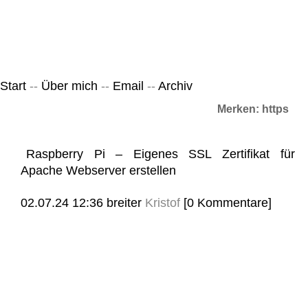
Leicht & Sinnig
Belangloses in unregelmäßigen Abständen
Start
--
Über mich
--
Email
--
Archiv
Merken: https
Raspberry Pi – Eigenes SSL Zertifikat für
Apache Webserver erstellen
02.07.24 12:36
breiter
Kristof
[0 Kommentare]