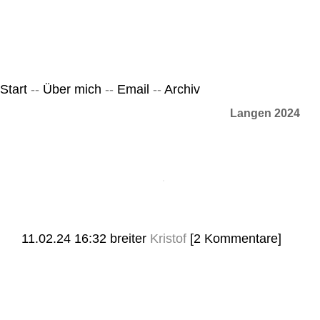
Leicht & Sinnig
Belangloses in unregelmäßigen Abständen
Start
--
Über mich
--
Email
--
Archiv
Langen 2024
11.02.24 16:32
breiter
Kristof
[2 Kommentare]