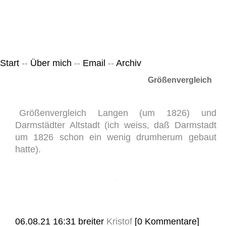
Leicht & Sinnig
Belangloses in unregelmäßigen Abständen
Start
--
Über mich
--
Email
--
Archiv
Größenvergleich
Größenvergleich Langen (um 1826) und
Darmstädter Altstadt (ich weiss, daß Darmstadt
um 1826 schon ein wenig drumherum gebaut
hatte).
06.08.21 16:31
breiter
Kristof
[0 Kommentare]