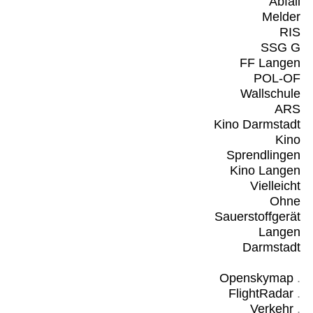
Abfall
Melder
RIS
SSG G
FF Langen
POL-OF
Wallschule
ARS
Kino Darmstadt
Kino
Sprendlingen
Kino Langen
Vielleicht
Ohne
Sauerstoffgerät
Langen
Darmstadt
Openskymap
.
FlightRadar
.
Verkehr
.