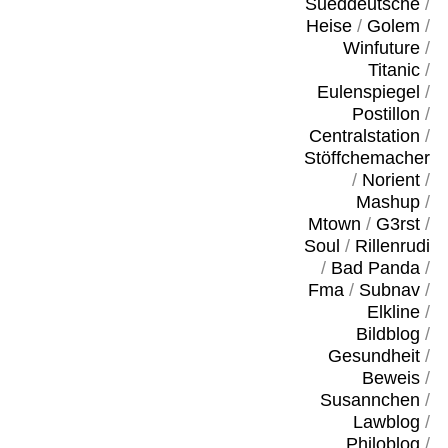
Sueddeutsche
/
Heise
/
Golem
/
Winfuture
/
Titanic
/
Eulenspiegel
/
Postillon
/
Centralstation
/
Stöffchemacher
/
Norient
/
Mashup
/
Mtown
/
G3rst
/
Soul
/
Rillenrudi
/
Bad Panda
/
Fma
/
Subnav
/
Elkline
/
Bildblog
/
Gesundheit
/
Beweis
/
Susannchen
/
Lawblog
/
Philoblog
/