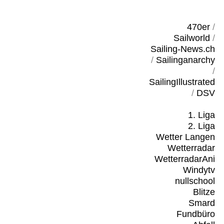
470er
/
Sailworld
/
Sailing-News.ch
/
Sailinganarchy
/
SailingIllustrated
/
DSV
1. Liga
2. Liga
Wetter Langen
Wetterradar
WetterradarAni
Windytv
nullschool
Blitze
Smard
Fundbüro