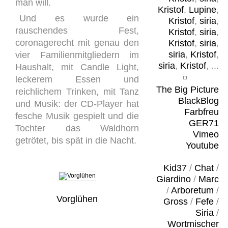
man will.
Kristof
,
Lupine
,
Und es wurde ein
Kristof
,
siria
,
rauschendes Fest,
Kristof
,
siria
,
coronagerecht mit genau den
Kristof
,
siria
,
siria
,
Kristof
,
vier Familienmitgliedern im
siria
,
Kristof
, ...
Haushalt, mit Candle Light,
leckerem Essen und
The Big Picture
reichlichem Trinken, mit Tanz
BlackBlog
und Musik: der CD-Player hat
Farbfreu
fesche Musik gespielt und die
GER71
Tochter das Waldhorn
Vimeo
getrötet, bis spät in die Nacht.
Youtube
Kid37
/
Chat
/
Giardino
/
Marc
/
Arboretum
/
Vorglühen
Gross
/
Fefe
/
Siria
/
Wortmischer