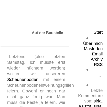
Leicht & Sinnig
Belangloses in unregelmäßigen Abständen
Start
Auf der Baustelle
Über mich
Mastodon
Email
Letztens (also letzten
Archiv
Samstag, ich musste erst
RSS
wieder nüchtern werden)
wollten wir unsereren
Scheunenboden
mit einem
Scheunenbodeneinweihungsgrillen
Letzte
feiern. Obwohl er noch gar
Kommentare
nicht ganz fertig war. Man
von:
siria
,
muss die Feste ja feiern, wie
Kristof
,
siria
,