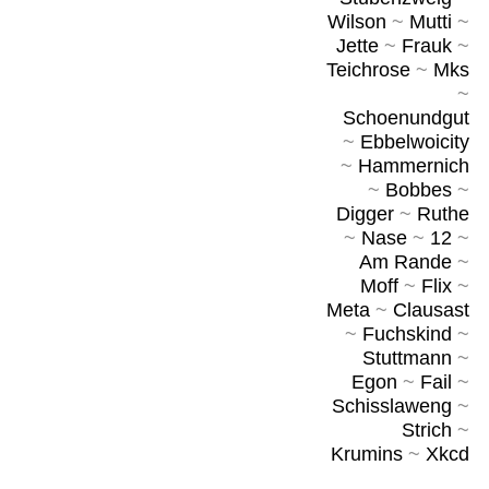
Wilson
~
Mutti
~
Jette
~
Frauk
~
Teichrose
~
Mks
~
Schoenundgut
~
Ebbelwoicity
~
Hammernich
~
Bobbes
~
Digger
~
Ruthe
~
Nase
~
12
~
Am Rande
~
Moff
~
Flix
~
Meta
~
Clausast
~
Fuchskind
~
Stuttmann
~
Egon
~
Fail
~
Schisslaweng
~
Strich
~
Krumins
~
Xkcd