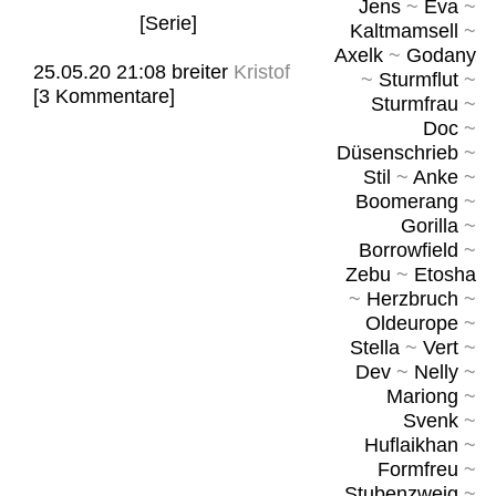
Jens
~
Eva
~
[Serie]
Kaltmamsell
~
Axelk
~
Godany
25.05.20 21:08
breiter
Kristof
~
Sturmflut
~
[3 Kommentare]
Sturmfrau
~
Doc
~
Düsenschrieb
~
Stil
~
Anke
~
Boomerang
~
Gorilla
~
Borrowfield
~
Zebu
~
Etosha
~
Herzbruch
~
Oldeurope
~
Stella
~
Vert
~
Dev
~
Nelly
~
Mariong
~
Svenk
~
Huflaikhan
~
Formfreu
~
Stubenzweig
~