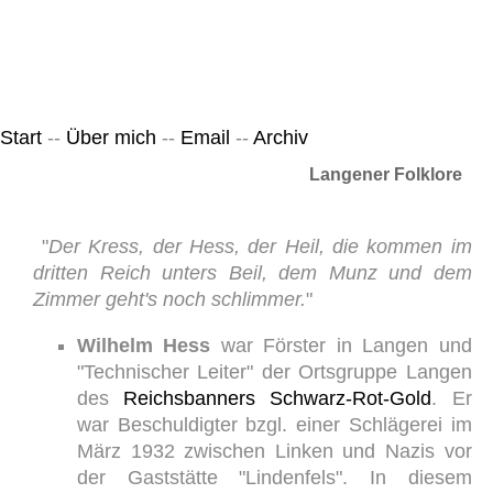
Leicht & Sinnig
Belangloses in unregelmäßigen Abständen
Start
--
Über mich
--
Email
--
Archiv
Langener Folklore
"
Der Kress, der Hess, der Heil, die kommen im
dritten Reich unters Beil, dem Munz und dem
Zimmer geht's noch schlimmer.
"
Wilhelm Hess
war Förster in Langen und
"Technischer Leiter" der Ortsgruppe Langen
des
Reichsbanners Schwarz-Rot-Gold
. Er
war Beschuldigter bzgl. einer Schlägerei im
März 1932 zwischen Linken und Nazis vor
der Gaststätte "Lindenfels". In diesem