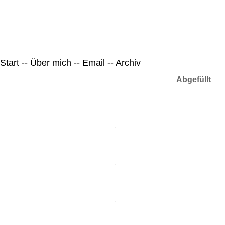
Leicht & Sinnig
Belangloses in unregelmäßigen Abständen
Start
--
Über mich
--
Email
--
Archiv
Abgefüllt