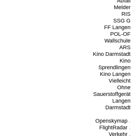
Abfall
Melder
RIS
SSG G
FF Langen
POL-OF
Wallschule
ARS
Kino Darmstadt
Kino
Sprendlingen
Kino Langen
Vielleicht
Ohne
Sauerstoffgerät
Langen
Darmstadt
Openskymap
.
FlightRadar
.
Verkehr
.