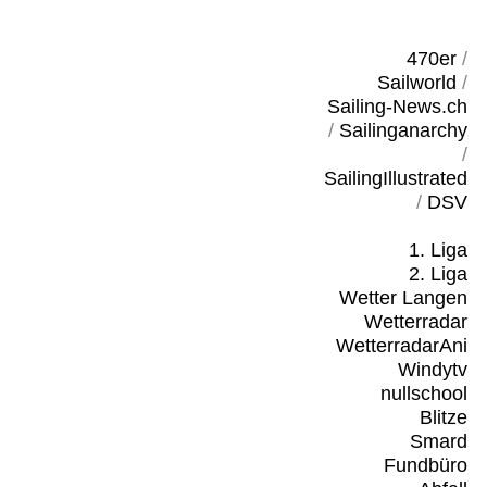
470er
/
Sailworld
/
Sailing-News.ch
/
Sailinganarchy
/
SailingIllustrated
/
DSV
1. Liga
2. Liga
Wetter Langen
Wetterradar
WetterradarAni
Windytv
nullschool
Blitze
Smard
Fundbüro