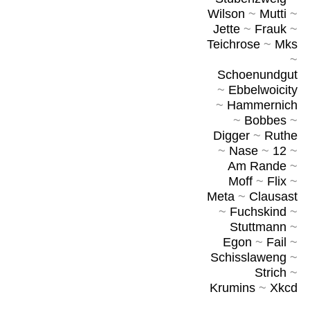
Wilson
~
Mutti
~
Jette
~
Frauk
~
Teichrose
~
Mks
~
Schoenundgut
~
Ebbelwoicity
~
Hammernich
~
Bobbes
~
Digger
~
Ruthe
~
Nase
~
12
~
Am Rande
~
Moff
~
Flix
~
Meta
~
Clausast
~
Fuchskind
~
Stuttmann
~
Egon
~
Fail
~
Schisslaweng
~
Strich
~
Krumins
~
Xkcd