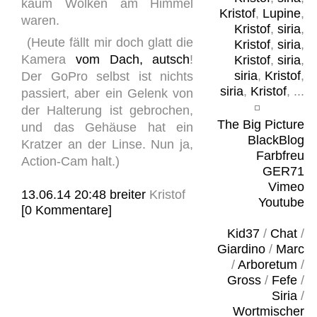
kaum Wolken am Himmel
Kristof
,
Lupine
,
waren.
Kristof
,
siria
,
(Heute fällt mir doch glatt die
Kristof
,
siria
,
Kamera
vom Dach, autsch
!
Kristof
,
siria
,
siria
,
Kristof
,
Der GoPro selbst ist nichts
siria
,
Kristof
, ...
passiert, aber ein Gelenk von
der Halterung ist gebrochen,
The Big Picture
und das Gehäuse hat ein
BlackBlog
Kratzer an der Linse. Nun ja,
Farbfreu
Action-Cam halt.)
GER71
Vimeo
13.06.14 20:48
breiter
Kristof
Youtube
[0 Kommentare]
Kid37
/
Chat
/
Giardino
/
Marc
/
Arboretum
/
Gross
/
Fefe
/
Siria
/
Wortmischer