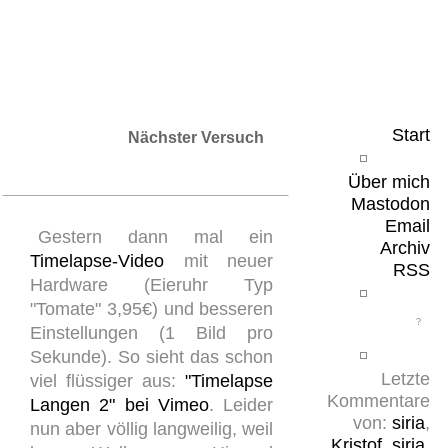
Leicht & Sinnig
Belangloses in unregelmäßigen Abständen
Start
Nächster Versuch
Über mich
Mastodon
Email
Gestern dann mal ein
Archiv
Timelapse-Video
mit neuer
RSS
Hardware (Eieruhr Typ
"Tomate" 3,95€) und besseren
Einstellungen (1 Bild pro
Sekunde). So sieht das schon
Letzte
viel flüssiger aus:
"Timelapse
Kommentare
Langen 2" bei Vimeo
. Leider
von:
siria
,
nun aber völlig langweilig, weil
Kristof
,
siria
,