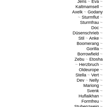
Jens
~
Eva
~
Kaltmamsell
~
Axelk
~
Godany
~
Sturmflut
~
Sturmfrau
~
Doc
~
Düsenschrieb
~
Stil
~
Anke
~
Boomerang
~
Gorilla
~
Borrowfield
~
Zebu
~
Etosha
~
Herzbruch
~
Oldeurope
~
Stella
~
Vert
~
Dev
~
Nelly
~
Mariong
~
Svenk
~
Huflaikhan
~
Formfreu
~
Stubenzweig
~