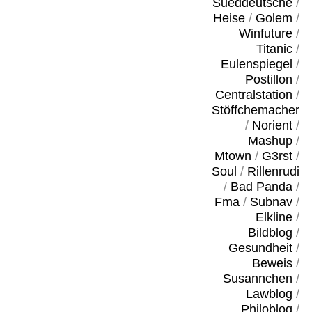
Sueddeutsche
/
Heise
/
Golem
/
Winfuture
/
Titanic
/
Eulenspiegel
/
Postillon
/
Centralstation
/
Stöffchemacher
/
Norient
/
Mashup
/
Mtown
/
G3rst
/
Soul
/
Rillenrudi
/
Bad Panda
/
Fma
/
Subnav
/
Elkline
/
Bildblog
/
Gesundheit
/
Beweis
/
Susannchen
/
Lawblog
/
Philoblog
/