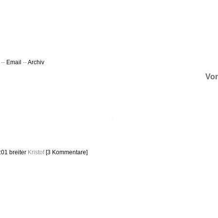
ht & Sinnig
es in unregelmäßigen Abständen
--
Email
--
Archiv
Von
2:01
breiter
Kristof
[3 Kommentare]