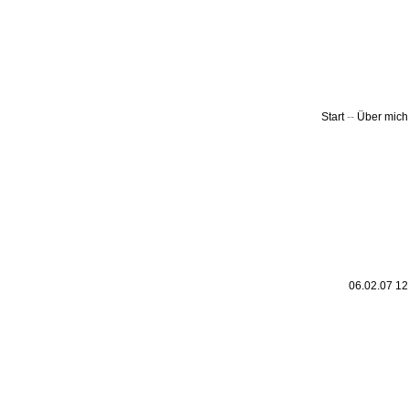
Leic
Belanglos
Start
--
Über mich
06.02.07 1