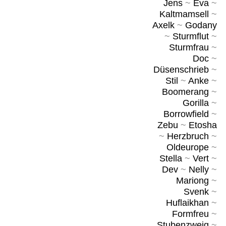
Jens
~
Eva
~
Kaltmamsell
~
Axelk
~
Godany
~
Sturmflut
~
Sturmfrau
~
Doc
~
Düsenschrieb
~
Stil
~
Anke
~
Boomerang
~
Gorilla
~
Borrowfield
~
Zebu
~
Etosha
~
Herzbruch
~
Oldeurope
~
Stella
~
Vert
~
Dev
~
Nelly
~
Mariong
~
Svenk
~
Huflaikhan
~
Formfreu
~
Stubenzweig
~