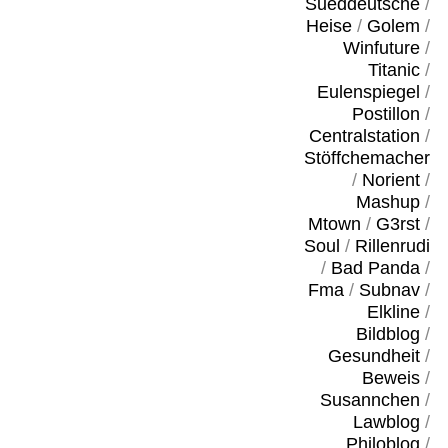
Sueddeutsche
/
Heise
/
Golem
/
Winfuture
/
Titanic
/
Eulenspiegel
/
Postillon
/
Centralstation
/
Stöffchemacher
/
Norient
/
Mashup
/
Mtown
/
G3rst
/
Soul
/
Rillenrudi
/
Bad Panda
/
Fma
/
Subnav
/
Elkline
/
Bildblog
/
Gesundheit
/
Beweis
/
Susannchen
/
Lawblog
/
Philoblog
/