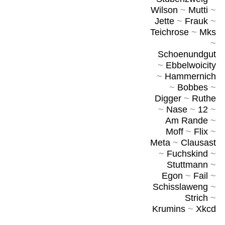
Wilson
~
Mutti
~
Jette
~
Frauk
~
Teichrose
~
Mks
~
Schoenundgut
~
Ebbelwoicity
~
Hammernich
~
Bobbes
~
Digger
~
Ruthe
~
Nase
~
12
~
Am Rande
~
Moff
~
Flix
~
Meta
~
Clausast
~
Fuchskind
~
Stuttmann
~
Egon
~
Fail
~
Schisslaweng
~
Strich
~
Krumins
~
Xkcd