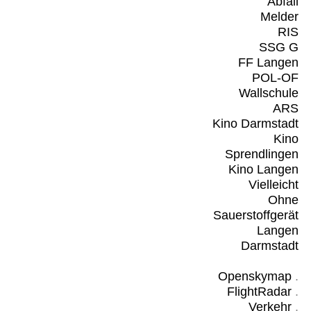
Abfall
Melder
RIS
SSG G
FF Langen
POL-OF
Wallschule
ARS
Kino Darmstadt
Kino
Sprendlingen
Kino Langen
Vielleicht
Ohne
Sauerstoffgerät
Langen
Darmstadt
Openskymap
.
FlightRadar
.
Verkehr
.