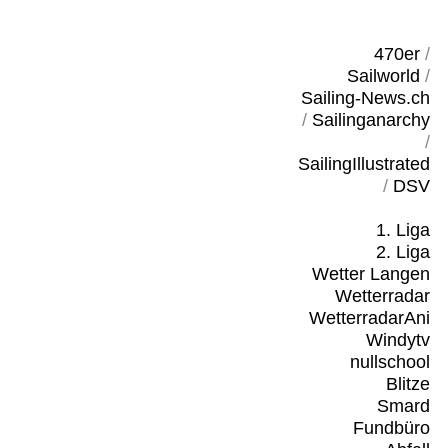
470er
/
Sailworld
/
Sailing-News.ch
/
Sailinganarchy
/
SailingIllustrated
/
DSV
1. Liga
2. Liga
Wetter Langen
Wetterradar
WetterradarAni
Windytv
nullschool
Blitze
Smard
Fundbüro