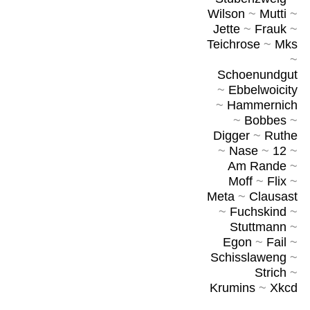
Wilson
~
Mutti
~
Jette
~
Frauk
~
Teichrose
~
Mks
~
Schoenundgut
~
Ebbelwoicity
~
Hammernich
~
Bobbes
~
Digger
~
Ruthe
~
Nase
~
12
~
Am Rande
~
Moff
~
Flix
~
Meta
~
Clausast
~
Fuchskind
~
Stuttmann
~
Egon
~
Fail
~
Schisslaweng
~
Strich
~
Krumins
~
Xkcd