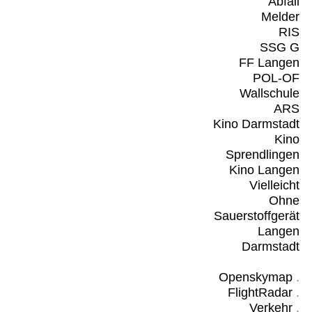
Abfall
Melder
RIS
SSG G
FF Langen
POL-OF
Wallschule
ARS
Kino Darmstadt
Kino
Sprendlingen
Kino Langen
Vielleicht
Ohne
Sauerstoffgerät
Langen
Darmstadt
Openskymap
.
FlightRadar
.
Verkehr
.