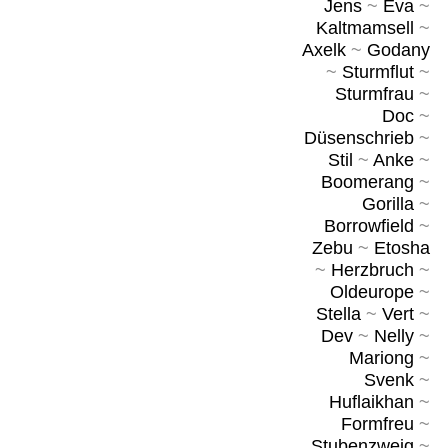
Jens
~
Eva
~
Kaltmamsell
~
Axelk
~
Godany
~
Sturmflut
~
Sturmfrau
~
Doc
~
Düsenschrieb
~
Stil
~
Anke
~
Boomerang
~
Gorilla
~
Borrowfield
~
Zebu
~
Etosha
~
Herzbruch
~
Oldeurope
~
Stella
~
Vert
~
Dev
~
Nelly
~
Mariong
~
Svenk
~
Huflaikhan
~
Formfreu
~
Stubenzweig
~