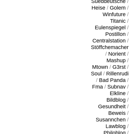
Sueddeutsche
/
Heise
/
Golem
/
Winfuture
/
Titanic
/
Eulenspiegel
/
Postillon
/
Centralstation
/
Stöffchemacher
/
Norient
/
Mashup
/
Mtown
/
G3rst
/
Soul
/
Rillenrudi
/
Bad Panda
/
Fma
/
Subnav
/
Elkline
/
Bildblog
/
Gesundheit
/
Beweis
/
Susannchen
/
Lawblog
/
Philoblog
/