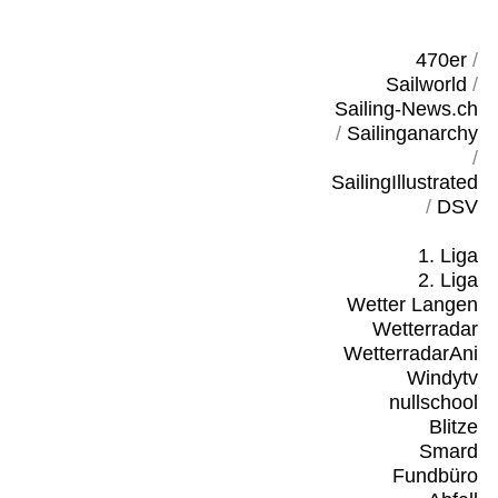
470er
/
Sailworld
/
Sailing-News.ch
/
Sailinganarchy
/
SailingIllustrated
/
DSV
1. Liga
2. Liga
Wetter Langen
Wetterradar
WetterradarAni
Windytv
nullschool
Blitze
Smard
Fundbüro