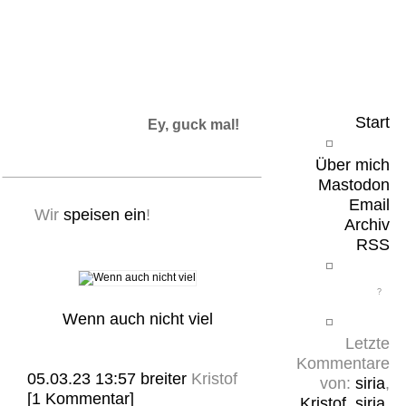
Leicht & Sinnig
Belangloses in unregelmäßigen Abständen
Start
Ey, guck mal!
Über mich
Mastodon
Email
Wir
speisen ein
!
Archiv
RSS
Wenn auch nicht viel
Letzte
Kommentare
05.03.23 13:57
breiter
Kristof
von:
siria
,
[1 Kommentar]
Kristof
,
siria
,