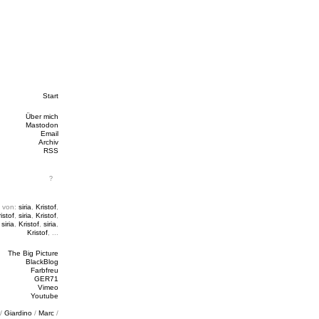
Start
Über mich
Mastodon
Email
Archiv
RSS
 von:
siria
,
Kristof
,
istof
,
siria
,
Kristof
,
,
siria
,
Kristof
,
siria
,
Kristof
, ...
The Big Picture
BlackBlog
Farbfreu
GER71
Vimeo
Youtube
/
Giardino
/
Marc
/