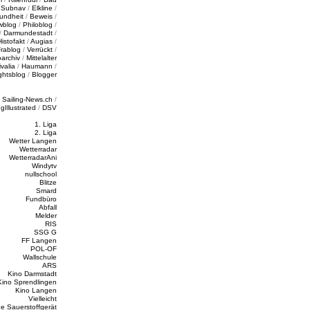
/
Subnav
/
Elkline
/
undheit
/
Beweis
/
wblog
/
Philoblog
/
/
Darmundestadt
/
Histofakt
/
Augias
/
rablog
/
Verrückt
/
oarchiv
/
Mittelalter
valia
/
Haumann
/
ghtsblog
/
Blogger
/
Sailing-News.ch
/
ngIllustrated
/
DSV
1. Liga
2. Liga
Wetter Langen
Wetterradar
WetterradarAni
Windytv
nullschool
Blitze
Smard
Fundbüro
Abfall
Melder
RIS
SSG G
FF Langen
POL-OF
Wallschule
ARS
Kino Darmstadt
Kino Sprendlingen
Kino Langen
Vielleicht
e Sauerstoffgerät