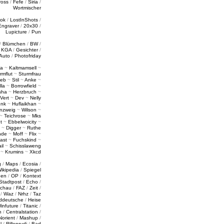
ross
/
Fefe
/
Siria
/
Wortmischer
tok
/
LostInShots
/
Engraver
/
20x30
/
Lupicture
/
Pun
/
Blümchen
/
BW
/
/
KGA
/
Gesichter
/
Auto
/
Photofriday
a
~
Kaltmamsell
~
rmflut
~
Sturmfrau
ieb
~
Stil
~
Anke
~
lla
~
Borrowfield
~
sha
~
Herzbruch
~
Vert
~
Dev
~
Nelly
enk
~
Huflaikhan
~
nzweig
~
Wilson
~
~
Teichrose
~
Mks
t
~
Ebbelwoicity
~
~
Digger
~
Ruthe
nde
~
Moff
~
Flix
~
ast
~
Fuchskind
~
il
~
Schisslaweng
~
Krumins
~
Xkcd
g
/
Maps
/
Ecosia
/
ikipedia
/
Spiegel
gen
/
OP
/
Kontext
Stadtpost
/
Echo
/
schau
/
FAZ
/
Zeit
/
/
Waz
/
Nrhz
/
Taz
ddeutsche
/
Heise
infuture
/
Titanic
/
n
/
Centralstation
/
Norient
/
Mashup
/
l
/
Rillenrudi
/
Bad