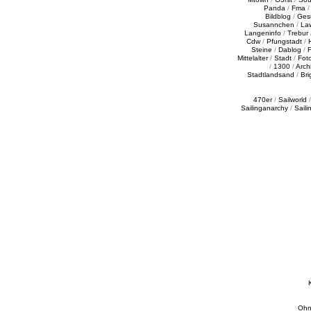
Panda
/
Fma
Bildblog
/
Ges
Susannchen
/
La
Langeninfo
/
Trebur
Cdw
/
Pfungstadt
/
Steine
/
Dablog
/
F
Mittelalter
/
Stadt
/
Fot
/
1300
/
Archi
Stadtlandsand
/
Bri
470er
/
Sailworld
Sailinganarchy
/
Saili
Ohn