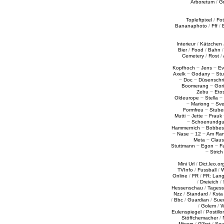
Arboretum
/
G
Topleftpixel
/
Fo
Bananaphoto
/
Fff
/
Interieur
/
Kätzchen
Bier
/
Food
/
Bahn
Cemetery
/
Rost
/
Kopfhoch
~
Jens
~
Ev
Axelk
~
Godany
~
Stu
~
Doc
~
Düsenschr
Boomerang
~
Gori
Zebu
~
Eto
Oldeurope
~
Stella
~
~
Mariong
~
Sv
Formfreu
~
Stube
Mutti
~
Jette
~
Frauk
~
Schoenundgu
Hammernich
~
Bobbes
~
Nase
~
12
~
Am Ra
Meta
~
Claus
Stuttmann
~
Egon
~
Fa
~
Strich
Mini Url
/
Dict.leo.or
TVInfo
/
Fussball
/
W
Online
/
FR
/
FR: Lan
/
Dreieich
/
Hessenschau
/
Tages
Nzz
/
Standard
/
Ksta
/
Bbc
/
Guardian
/
Sue
/
Golem
/
W
Eulenspiegel
/
Postillo
Stöffchemacher
/
Mtown
/
G3rst
/
Sou