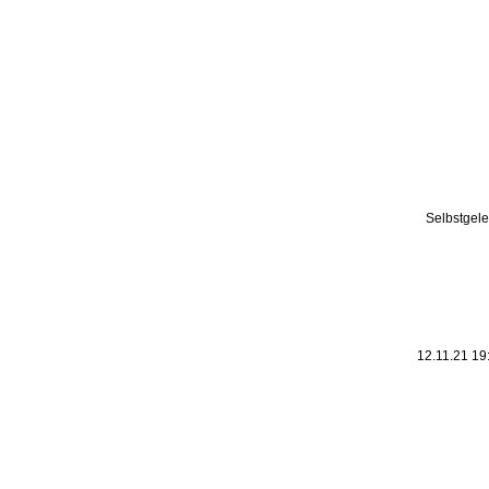
Leic
Belanglos
Selbstgele
12.11.21 19