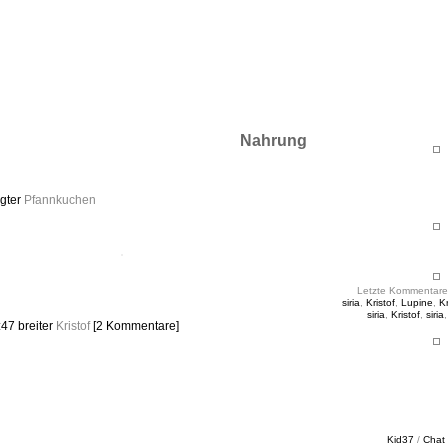
ht & Sinnig
es in unregelmäßigen Abständen
Nahrung
gter
Pfannkuchen
Letzte Kommentare
siria
,
Kristof
,
Lupine
,
Kr
siria
,
Kristof
,
siria
:47
breiter
Kristof
[2 Kommentare]
Kid37
/
Chat