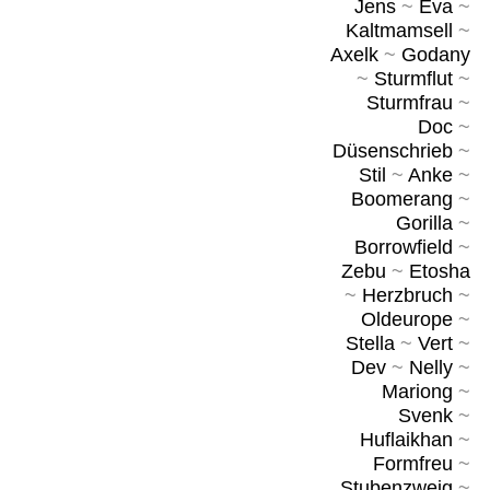
Jens
~
Eva
~
Kaltmamsell
~
Axelk
~
Godany
~
Sturmflut
~
Sturmfrau
~
Doc
~
Düsenschrieb
~
Stil
~
Anke
~
Boomerang
~
Gorilla
~
Borrowfield
~
Zebu
~
Etosha
~
Herzbruch
~
Oldeurope
~
Stella
~
Vert
~
Dev
~
Nelly
~
Mariong
~
Svenk
~
Huflaikhan
~
Formfreu
~
Stubenzweig
~