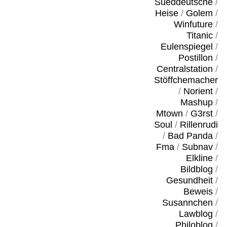
Sueddeutsche
/
Heise
/
Golem
/
Winfuture
/
Titanic
/
Eulenspiegel
/
Postillon
/
Centralstation
/
Stöffchemacher
/
Norient
/
Mashup
/
Mtown
/
G3rst
/
Soul
/
Rillenrudi
/
Bad Panda
/
Fma
/
Subnav
/
Elkline
/
Bildblog
/
Gesundheit
/
Beweis
/
Susannchen
/
Lawblog
/
Philoblog
/