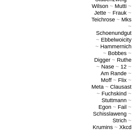
Wilson
~
Mutti
~
Jette
~
Frauk
~
Teichrose
~
Mks
~
Schoenundgut
~
Ebbelwoicity
~
Hammernich
~
Bobbes
~
Digger
~
Ruthe
~
Nase
~
12
~
Am Rande
~
Moff
~
Flix
~
Meta
~
Clausast
~
Fuchskind
~
Stuttmann
~
Egon
~
Fail
~
Schisslaweng
~
Strich
~
Krumins
~
Xkcd