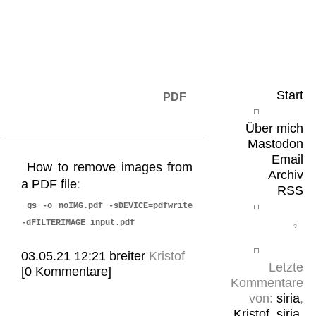
Leicht & Sinnig
Belangloses in unregelmäßigen Abständen
Start
PDF
Über mich
Mastodon
Email
How to remove images from
Archiv
a PDF file
:
RSS
gs -o noIMG.pdf -sDEVICE=pdfwrite
-dFILTERIMAGE input.pdf
03.05.21 12:21
breiter
Kristof
Letzte
[0 Kommentare]
Kommentare
von:
siria
,
Kristof
,
siria
,