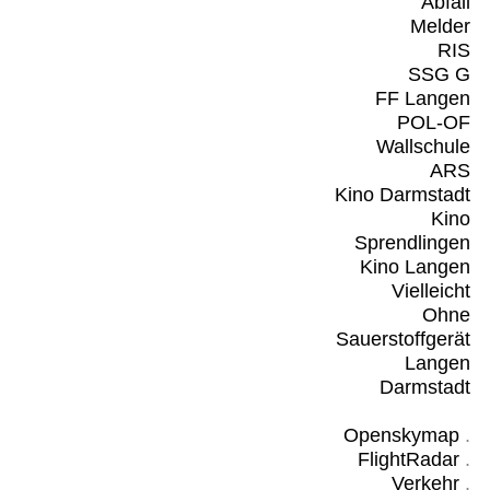
Abfall
Melder
RIS
SSG G
FF Langen
POL-OF
Wallschule
ARS
Kino Darmstadt
Kino
Sprendlingen
Kino Langen
Vielleicht
Ohne
Sauerstoffgerät
Langen
Darmstadt
Openskymap
.
FlightRadar
.
Verkehr
.