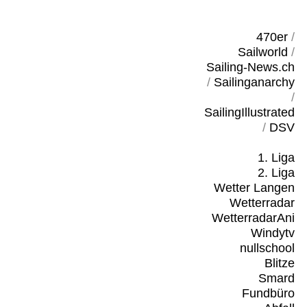
470er
/
Sailworld
/
Sailing-News.ch
/
Sailinganarchy
/
SailingIllustrated
/
DSV
1. Liga
2. Liga
Wetter Langen
Wetterradar
WetterradarAni
Windytv
nullschool
Blitze
Smard
Fundbüro