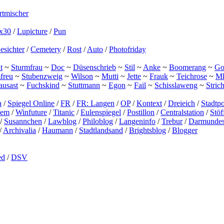
tmischer
x30
/
Lupicture
/
Pun
esichter
/
Cemetery
/
Rost
/
Auto
/
Photofriday
t
~
Sturmfrau
~
Doc
~
Düsenschrieb
~
Stil
~
Anke
~
Boomerang
~
Gor
freu
~
Stubenzweig
~
Wilson
~
Mutti
~
Jette
~
Frauk
~
Teichrose
~
M
ausast
~
Fuchskind
~
Stuttmann
~
Egon
~
Fail
~
Schisslaweng
~
Stric
a
/
Spiegel Online
/
FR
/
FR: Langen
/
OP
/
Kontext
/
Dreieich
/
Stadtpo
lem
/
Winfuture
/
Titanic
/
Eulenspiegel
/
Postillon
/
Centralstation
/
Stö
/
Susannchen
/
Lawblog
/
Philoblog
/
Langeninfo
/
Trebur
/
Darmundes
/
Archivalia
/
Haumann
/
Stadtlandsand
/
Brightsblog
/
Blogger
ed
/
DSV