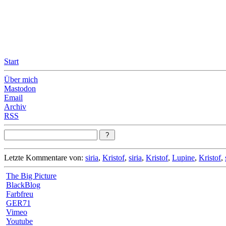
Leicht & Sinnig
Belangloses in unregelmäßigen Abständen
Start
Über mich
Mastodon
Email
Archiv
RSS
Letzte Kommentare von:
siria
,
Kristof
,
siria
,
Kristof
,
Lupine
,
Kristof
,
The Big Picture
BlackBlog
Farbfreu
GER71
Vimeo
Youtube