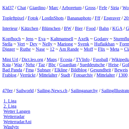
Kid37
/
Chat
/
Giardino
/
Marc
/
Arboretum
/
Gross
/
Fefe
/
Siria
/
Wor
Topleftpixel
/
Fotok
/
LostInShots
/
Bananaphoto
/
Fff
/
Engraver
/
20
Interieur
/
Kätzchen
/
Blümchen
/
BW
/
Bier
/
Food
/
Bahn
/
KGA
/
G
Kopfhoch
~
Jens
~
Eva
~
Kaltmamsell
~
Axelk
~
Godany
~
Sturmflu
Stella
~
Vert
~
Dev
~
Nelly
~
Mariong
~
Svenk
~
Huflaikhan
~
Form
Digger
~
Ruthe
~
Nase
~
12
~
Am Rande
~
Moff
~
Flix
~
Meta
~
Cl
Mini Url
/
Dict.leo.org
/
Maps
/
Ecosia
/
TVInfo
/
Fussball
/
Wikipedi
Ksta
/
Waz
/
Nrhz
/
Taz
/
Bbc
/
Guardian
/
Sueddeutsche
/
Heise
/
Go
Bad Panda
/
Fma
/
Subnav
/
Elkline
/
Bildblog
/
Gesundheit
/
Beweis
Frablog
/
Verrückt
/
Mittelalter
/
Stadt
/
Fotoarchiv
/
Mittelalter
/
1300
470er
/
Sailworld
/
Sailing-News.ch
/
Sailinganarchy
/
SailingIllustrat
1. Liga
2. Liga
Wetter Langen
Wetterradar
WetterradarAni
Windytv