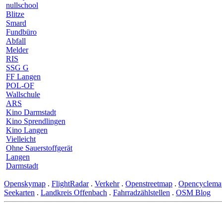
nullschool
Blitze
Smard
Fundbüro
Abfall
Melder
RIS
SSG G
FF Langen
POL-OF
Wallschule
ARS
Kino Darmstadt
Kino Sprendlingen
Kino Langen
Vielleicht
Ohne Sauerstoffgerät
Langen
Darmstadt
Openskymap
.
FlightRadar
.
Verkehr
.
Openstreetmap
.
Opencyclema
Seekarten
.
Landkreis Offenbach
.
Fahrradzählstellen
.
OSM Blog