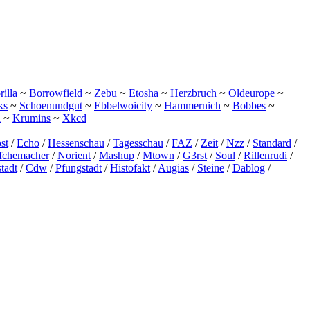
illa
~
Borrowfield
~
Zebu
~
Etosha
~
Herzbruch
~
Oldeurope
~
ks
~
Schoenundgut
~
Ebbelwoicity
~
Hammernich
~
Bobbes
~
h
~
Krumins
~
Xkcd
st
/
Echo
/
Hessenschau
/
Tagesschau
/
FAZ
/
Zeit
/
Nzz
/
Standard
/
ffchemacher
/
Norient
/
Mashup
/
Mtown
/
G3rst
/
Soul
/
Rillenrudi
/
tadt
/
Cdw
/
Pfungstadt
/
Histofakt
/
Augias
/
Steine
/
Dablog
/