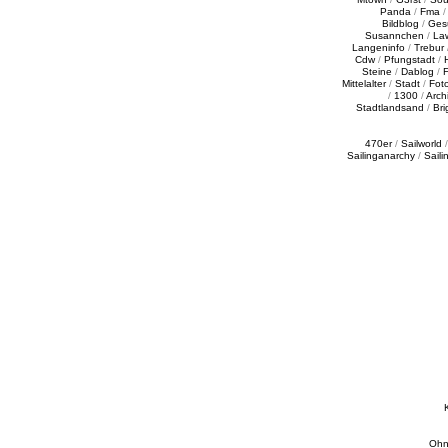
Panda
/
Fma
Bildblog
/
Ges
Susannchen
/
La
Langeninfo
/
Trebur
Cdw
/
Pfungstadt
/
Steine
/
Dablog
/
F
Mittelalter
/
Stadt
/
Fot
/
1300
/
Archi
Stadtlandsand
/
Bri
470er
/
Sailworld
Sailinganarchy
/
Saili
Ohn