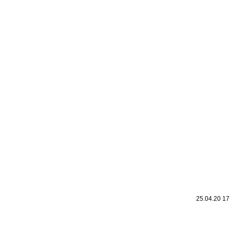
Leic
Belanglos
25.04.20 1