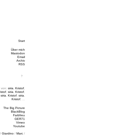
Start
Über mich
Mastodon
Email
Archiv
RSS
 von:
siria
,
Kristof
,
istof
,
siria
,
Kristof
,
,
siria
,
Kristof
,
siria
,
Kristof
, ...
The Big Picture
BlackBlog
Farbfreu
GER71
Vimeo
Youtube
/
Giardino
/
Marc
/