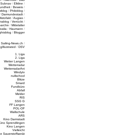
/
Subnav
/
Elkline
/
undheit
/
Beweis
/
wblog
/
Philoblog
/
/
Darmundestadt
/
Histofakt
/
Augias
/
rablog
/
Verrückt
/
oarchiv
/
Mittelalter
valia
/
Haumann
/
ghtsblog
/
Blogger
/
Sailing-News.ch
/
ngIllustrated
/
DSV
1. Liga
2. Liga
Wetter Langen
Wetterradar
WetterradarAni
Windytv
nullschool
Blitze
Smard
Fundbüro
Abfall
Melder
RIS
SSG G
FF Langen
POL-OF
Wallschule
ARS
Kino Darmstadt
Kino Sprendlingen
Kino Langen
Vielleicht
e Sauerstoffgerät