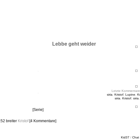
ht & Sinnig
es in unregelmäßigen Abständen
Lebbe geht weider
Letzte Kommentare
siria
,
Kristof
,
Lupine
,
Kr
siria
,
Kristof
,
siria
[Serie]
7:52
breiter
Kristof
[4 Kommentare]
Kid37
/
Chat