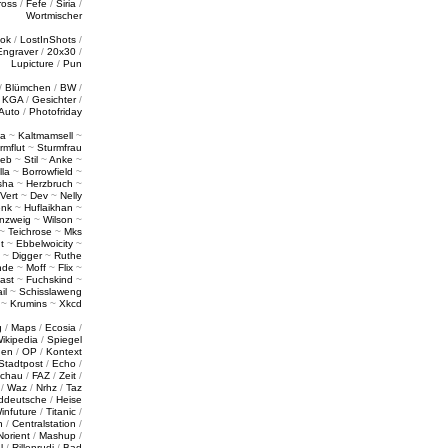
ross
/
Fefe
/
Siria
/
Wortmischer
tok
/
LostInShots
/
Engraver
/
20x30
/
Lupicture
/
Pun
/
Blümchen
/
BW
/
/
KGA
/
Gesichter
/
Auto
/
Photofriday
a
~
Kaltmamsell
~
rmflut
~
Sturmfrau
ieb
~
Stil
~
Anke
~
lla
~
Borrowfield
~
sha
~
Herzbruch
~
Vert
~
Dev
~
Nelly
enk
~
Huflaikhan
~
nzweig
~
Wilson
~
~
Teichrose
~
Mks
t
~
Ebbelwoicity
~
~
Digger
~
Ruthe
nde
~
Moff
~
Flix
~
ast
~
Fuchskind
~
il
~
Schisslaweng
~
Krumins
~
Xkcd
g
/
Maps
/
Ecosia
/
ikipedia
/
Spiegel
gen
/
OP
/
Kontext
Stadtpost
/
Echo
/
schau
/
FAZ
/
Zeit
/
/
Waz
/
Nrhz
/
Taz
ddeutsche
/
Heise
infuture
/
Titanic
/
n
/
Centralstation
/
Norient
/
Mashup
/
l
/
Rillenrudi
/
Bad