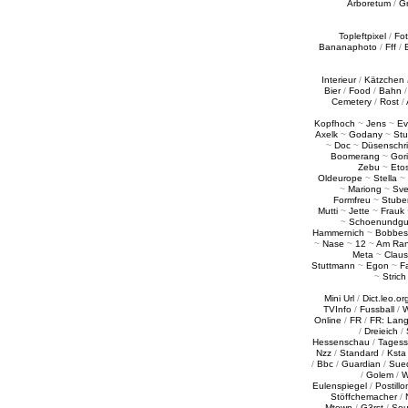
Arboretum
/
G
Topleftpixel
/
Fo
Bananaphoto
/
Fff
/
Interieur
/
Kätzchen
Bier
/
Food
/
Bahn
Cemetery
/
Rost
/
Kopfhoch
~
Jens
~
Ev
Axelk
~
Godany
~
Stu
~
Doc
~
Düsenschr
Boomerang
~
Gori
Zebu
~
Eto
Oldeurope
~
Stella
~
~
Mariong
~
Sv
Formfreu
~
Stube
Mutti
~
Jette
~
Frauk
~
Schoenundgu
Hammernich
~
Bobbes
~
Nase
~
12
~
Am Ra
Meta
~
Claus
Stuttmann
~
Egon
~
Fa
~
Strich
Mini Url
/
Dict.leo.or
TVInfo
/
Fussball
/
W
Online
/
FR
/
FR: Lan
/
Dreieich
/
Hessenschau
/
Tages
Nzz
/
Standard
/
Ksta
/
Bbc
/
Guardian
/
Sue
/
Golem
/
W
Eulenspiegel
/
Postillo
Stöffchemacher
/
Mtown
/
G3rst
/
Sou