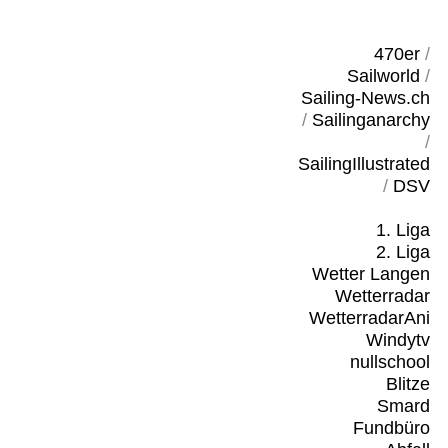
470er
/
Sailworld
/
Sailing-News.ch
/
Sailinganarchy
/
SailingIllustrated
/
DSV
1. Liga
2. Liga
Wetter Langen
Wetterradar
WetterradarAni
Windytv
nullschool
Blitze
Smard
Fundbüro