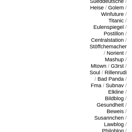
Sueddeutsche
/
Heise
/
Golem
/
Winfuture
/
Titanic
/
Eulenspiegel
/
Postillon
/
Centralstation
/
Stöffchemacher
/
Norient
/
Mashup
/
Mtown
/
G3rst
/
Soul
/
Rillenrudi
/
Bad Panda
/
Fma
/
Subnav
/
Elkline
/
Bildblog
/
Gesundheit
/
Beweis
/
Susannchen
/
Lawblog
/
Philoblog
/