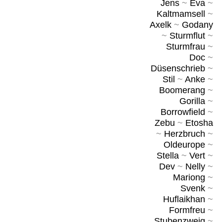
Jens
~
Eva
~
Kaltmamsell
~
Axelk
~
Godany
~
Sturmflut
~
Sturmfrau
~
Doc
~
Düsenschrieb
~
Stil
~
Anke
~
Boomerang
~
Gorilla
~
Borrowfield
~
Zebu
~
Etosha
~
Herzbruch
~
Oldeurope
~
Stella
~
Vert
~
Dev
~
Nelly
~
Mariong
~
Svenk
~
Huflaikhan
~
Formfreu
~
Stubenzweig
~