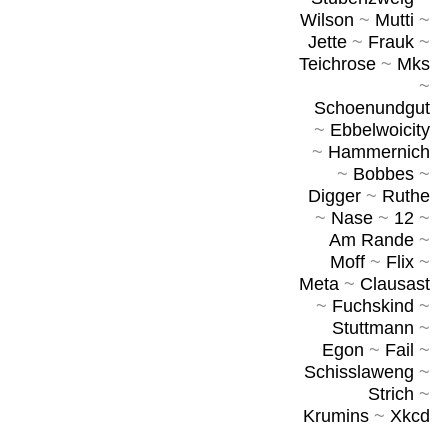
Wilson
~
Mutti
~
Jette
~
Frauk
~
Teichrose
~
Mks
~
Schoenundgut
~
Ebbelwoicity
~
Hammernich
~
Bobbes
~
Digger
~
Ruthe
~
Nase
~
12
~
Am Rande
~
Moff
~
Flix
~
Meta
~
Clausast
~
Fuchskind
~
Stuttmann
~
Egon
~
Fail
~
Schisslaweng
~
Strich
~
Krumins
~
Xkcd