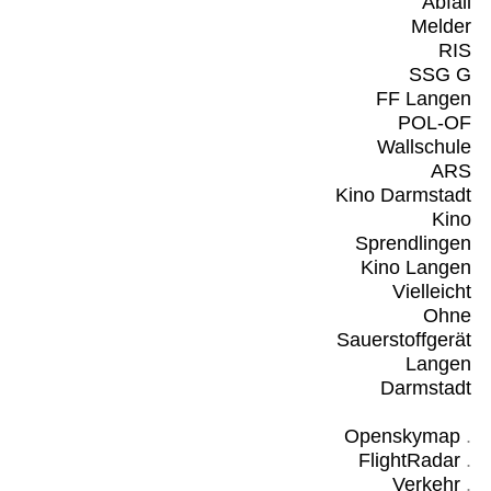
Abfall
Melder
RIS
SSG G
FF Langen
POL-OF
Wallschule
ARS
Kino Darmstadt
Kino
Sprendlingen
Kino Langen
Vielleicht
Ohne
Sauerstoffgerät
Langen
Darmstadt
Openskymap
.
FlightRadar
.
Verkehr
.