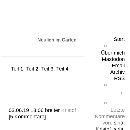
Leicht & Sinnig
Belangloses in unregelmäßigen Abständen
Start
Neulich im Garten
Über mich
Mastodon
Email
Teil 1
,
Teil 2
,
Teil 3
,
Teil 4
Archiv
RSS
Letzte
03.06.19 18:06
breiter
Kristof
Kommentare
[5 Kommentare]
von:
siria
,
Kristof
,
siria
,