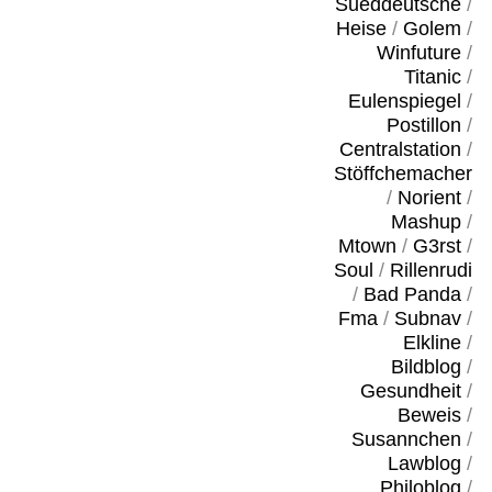
Sueddeutsche
/
Heise
/
Golem
/
Winfuture
/
Titanic
/
Eulenspiegel
/
Postillon
/
Centralstation
/
Stöffchemacher
/
Norient
/
Mashup
/
Mtown
/
G3rst
/
Soul
/
Rillenrudi
/
Bad Panda
/
Fma
/
Subnav
/
Elkline
/
Bildblog
/
Gesundheit
/
Beweis
/
Susannchen
/
Lawblog
/
Philoblog
/