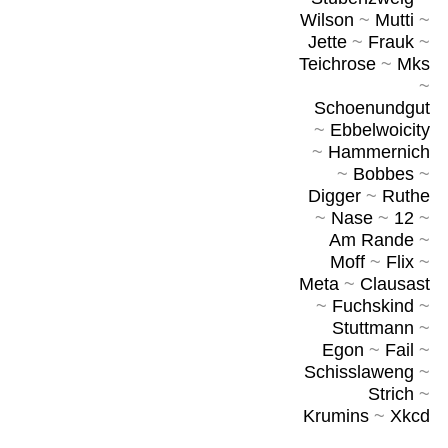
Wilson
~
Mutti
~
Jette
~
Frauk
~
Teichrose
~
Mks
~
Schoenundgut
~
Ebbelwoicity
~
Hammernich
~
Bobbes
~
Digger
~
Ruthe
~
Nase
~
12
~
Am Rande
~
Moff
~
Flix
~
Meta
~
Clausast
~
Fuchskind
~
Stuttmann
~
Egon
~
Fail
~
Schisslaweng
~
Strich
~
Krumins
~
Xkcd