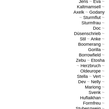
Jens
~
Eva
~
Kaltmamsell
~
Axelk
~
Godany
~
Sturmflut
~
Sturmfrau
~
Doc
~
Düsenschrieb
~
Stil
~
Anke
~
Boomerang
~
Gorilla
~
Borrowfield
~
Zebu
~
Etosha
~
Herzbruch
~
Oldeurope
~
Stella
~
Vert
~
Dev
~
Nelly
~
Mariong
~
Svenk
~
Huflaikhan
~
Formfreu
~
Stubenzweig
~