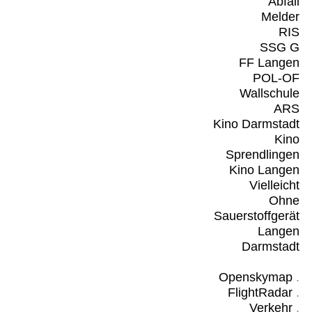
Abfall
Melder
RIS
SSG G
FF Langen
POL-OF
Wallschule
ARS
Kino Darmstadt
Kino
Sprendlingen
Kino Langen
Vielleicht
Ohne
Sauerstoffgerät
Langen
Darmstadt
Openskymap
.
FlightRadar
.
Verkehr
.