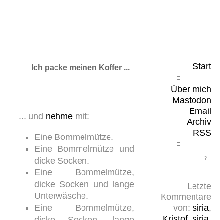
Leicht & Sinnig
Belangloses in unregelmäßigen Abständen
Start
Ich packe meinen Koffer ...
Über mich
Mastodon
Email
... und
nehme
mit:
Archiv
RSS
Eine Bommelmütze.
Eine Bommelmütze und
dicke Socken.
Eine Bommelmütze,
dicke Socken und lange
Letzte
Unterwäsche.
Kommentare
Eine Bommelmütze,
von:
siria
,
Kristof
,
siria
,
dicke Socken, lange