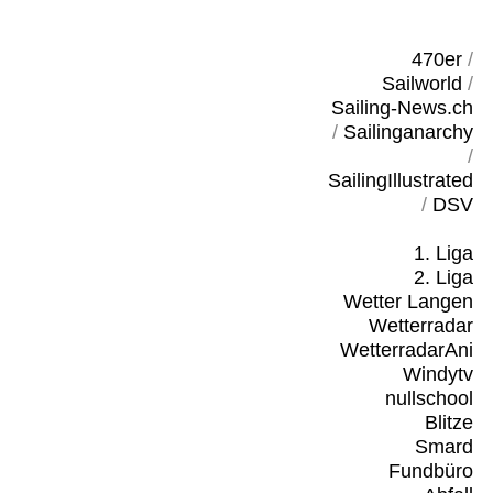
470er
/
Sailworld
/
Sailing-News.ch
/
Sailinganarchy
/
SailingIllustrated
/
DSV
1. Liga
2. Liga
Wetter Langen
Wetterradar
WetterradarAni
Windytv
nullschool
Blitze
Smard
Fundbüro