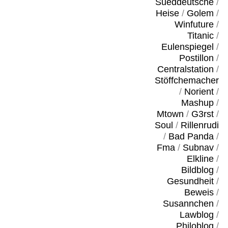
Sueddeutsche
/
Heise
/
Golem
/
Winfuture
/
Titanic
/
Eulenspiegel
/
Postillon
/
Centralstation
/
Stöffchemacher
/
Norient
/
Mashup
/
Mtown
/
G3rst
/
Soul
/
Rillenrudi
/
Bad Panda
/
Fma
/
Subnav
/
Elkline
/
Bildblog
/
Gesundheit
/
Beweis
/
Susannchen
/
Lawblog
/
Philoblog
/