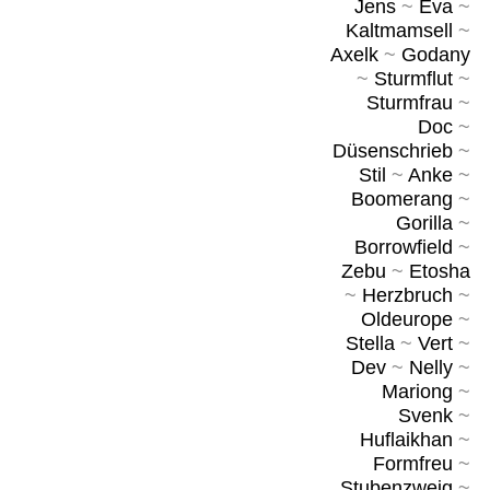
Jens
~
Eva
~
Kaltmamsell
~
Axelk
~
Godany
~
Sturmflut
~
Sturmfrau
~
Doc
~
Düsenschrieb
~
Stil
~
Anke
~
Boomerang
~
Gorilla
~
Borrowfield
~
Zebu
~
Etosha
~
Herzbruch
~
Oldeurope
~
Stella
~
Vert
~
Dev
~
Nelly
~
Mariong
~
Svenk
~
Huflaikhan
~
Formfreu
~
Stubenzweig
~