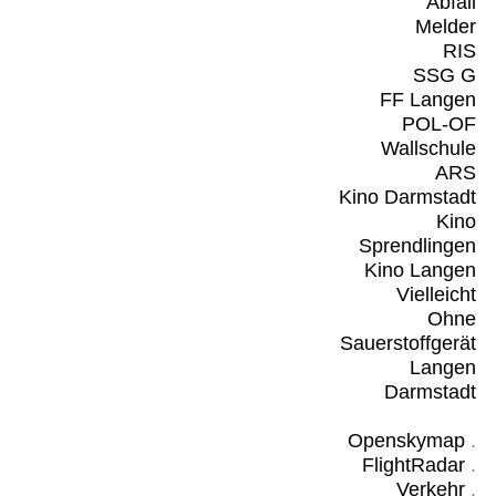
Abfall
Melder
RIS
SSG G
FF Langen
POL-OF
Wallschule
ARS
Kino Darmstadt
Kino
Sprendlingen
Kino Langen
Vielleicht
Ohne
Sauerstoffgerät
Langen
Darmstadt
Openskymap
.
FlightRadar
.
Verkehr
.