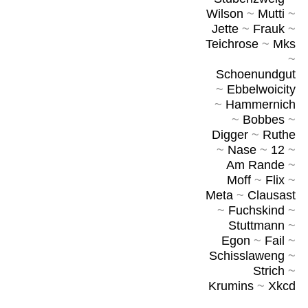
Wilson
~
Mutti
~
Jette
~
Frauk
~
Teichrose
~
Mks
~
Schoenundgut
~
Ebbelwoicity
~
Hammernich
~
Bobbes
~
Digger
~
Ruthe
~
Nase
~
12
~
Am Rande
~
Moff
~
Flix
~
Meta
~
Clausast
~
Fuchskind
~
Stuttmann
~
Egon
~
Fail
~
Schisslaweng
~
Strich
~
Krumins
~
Xkcd