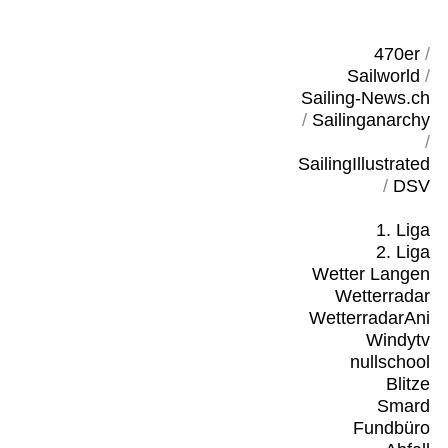
470er
/
Sailworld
/
Sailing-News.ch
/
Sailinganarchy
/
SailingIllustrated
/
DSV
1. Liga
2. Liga
Wetter Langen
Wetterradar
WetterradarAni
Windytv
nullschool
Blitze
Smard
Fundbüro