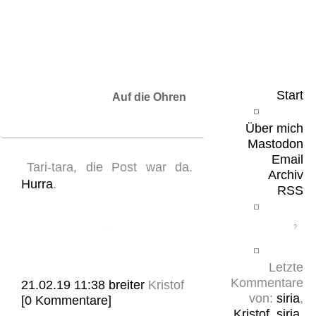
Leicht & Sinnig
Belangloses in unregelmäßigen Abständen
Start
Auf die Ohren
Über mich
Mastodon
Email
Tari-tara, die Post war da.
Archiv
Hurra
.
RSS
Letzte
Kommentare
21.02.19 11:38
breiter
Kristof
von:
siria
,
[0 Kommentare]
Kristof
,
siria
,