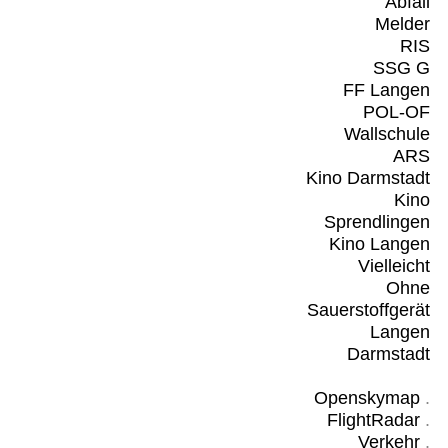
Abfall
Melder
RIS
SSG G
FF Langen
POL-OF
Wallschule
ARS
Kino Darmstadt
Kino
Sprendlingen
Kino Langen
Vielleicht
Ohne
Sauerstoffgerät
Langen
Darmstadt
Openskymap
.
FlightRadar
.
Verkehr
.