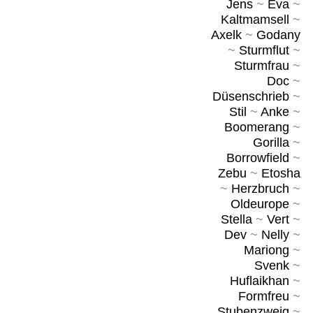
Jens
~
Eva
~
Kaltmamsell
~
Axelk
~
Godany
~
Sturmflut
~
Sturmfrau
~
Doc
~
Düsenschrieb
~
Stil
~
Anke
~
Boomerang
~
Gorilla
~
Borrowfield
~
Zebu
~
Etosha
~
Herzbruch
~
Oldeurope
~
Stella
~
Vert
~
Dev
~
Nelly
~
Mariong
~
Svenk
~
Huflaikhan
~
Formfreu
~
Stubenzweig
~