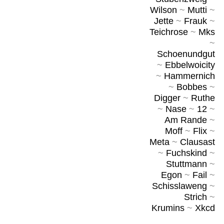
Wilson
~
Mutti
~
Jette
~
Frauk
~
Teichrose
~
Mks
~
Schoenundgut
~
Ebbelwoicity
~
Hammernich
~
Bobbes
~
Digger
~
Ruthe
~
Nase
~
12
~
Am Rande
~
Moff
~
Flix
~
Meta
~
Clausast
~
Fuchskind
~
Stuttmann
~
Egon
~
Fail
~
Schisslaweng
~
Strich
~
Krumins
~
Xkcd