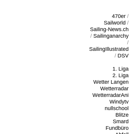
470er
/
Sailworld
/
Sailing-News.ch
/
Sailinganarchy
/
SailingIllustrated
/
DSV
1. Liga
2. Liga
Wetter Langen
Wetterradar
WetterradarAni
Windytv
nullschool
Blitze
Smard
Fundbüro