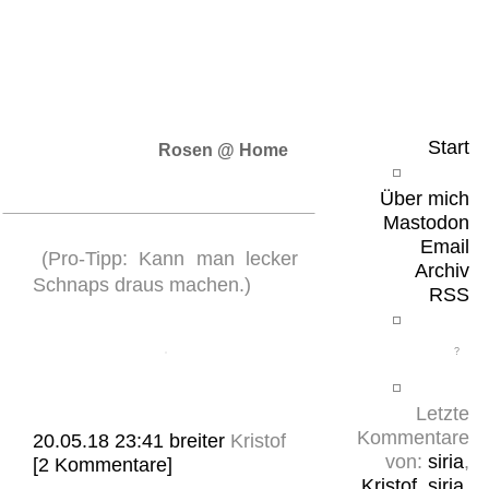
Leicht & Sinnig
Belangloses in unregelmäßigen Abständen
Start
Rosen @ Home
Über mich
Mastodon
Email
(Pro-Tipp: Kann man lecker
Archiv
Schnaps draus machen.)
RSS
Letzte
Kommentare
20.05.18 23:41
breiter
Kristof
von:
siria
,
[2 Kommentare]
Kristof
,
siria
,