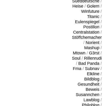
Sueddeutsche
/
Heise
/
Golem
/
Winfuture
/
Titanic
/
Eulenspiegel
/
Postillon
/
Centralstation
/
Stöffchemacher
/
Norient
/
Mashup
/
Mtown
/
G3rst
/
Soul
/
Rillenrudi
/
Bad Panda
/
Fma
/
Subnav
/
Elkline
/
Bildblog
/
Gesundheit
/
Beweis
/
Susannchen
/
Lawblog
/
Philoblog
/