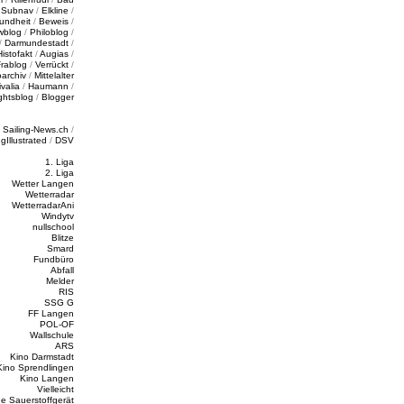
/
Subnav
/
Elkline
/
undheit
/
Beweis
/
wblog
/
Philoblog
/
/
Darmundestadt
/
Histofakt
/
Augias
/
rablog
/
Verrückt
/
oarchiv
/
Mittelalter
valia
/
Haumann
/
ghtsblog
/
Blogger
/
Sailing-News.ch
/
ngIllustrated
/
DSV
1. Liga
2. Liga
Wetter Langen
Wetterradar
WetterradarAni
Windytv
nullschool
Blitze
Smard
Fundbüro
Abfall
Melder
RIS
SSG G
FF Langen
POL-OF
Wallschule
ARS
Kino Darmstadt
Kino Sprendlingen
Kino Langen
Vielleicht
e Sauerstoffgerät