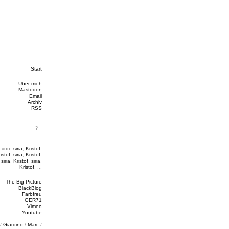
Start
Über mich
Mastodon
Email
Archiv
RSS
 von:
siria
,
Kristof
,
istof
,
siria
,
Kristof
,
,
siria
,
Kristof
,
siria
,
Kristof
, ...
The Big Picture
BlackBlog
Farbfreu
GER71
Vimeo
Youtube
/
Giardino
/
Marc
/