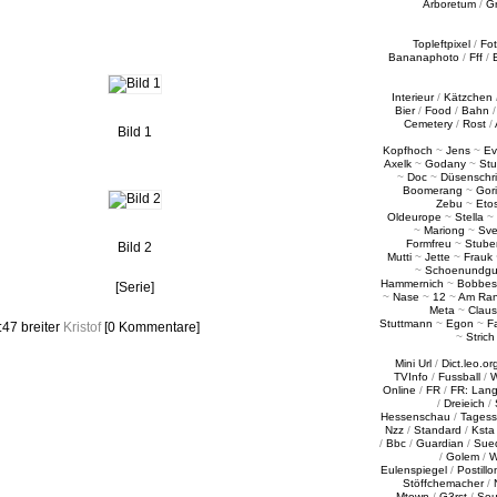
Arboretum
/
G
Topleftpixel
/
Fo
Bananaphoto
/
Fff
/
Interieur
/
Kätzchen
Bier
/
Food
/
Bahn
Cemetery
/
Rost
/
Bild 1
Kopfhoch
~
Jens
~
Ev
Axelk
~
Godany
~
Stu
~
Doc
~
Düsenschr
Boomerang
~
Gori
Zebu
~
Eto
Oldeurope
~
Stella
~
~
Mariong
~
Sv
Formfreu
~
Stube
Bild 2
Mutti
~
Jette
~
Frauk
~
Schoenundgu
Hammernich
~
Bobbes
[Serie]
~
Nase
~
12
~
Am Ra
Meta
~
Claus
Stuttmann
~
Egon
~
Fa
0:47
breiter
Kristof
[0 Kommentare]
~
Strich
Mini Url
/
Dict.leo.or
TVInfo
/
Fussball
/
W
Online
/
FR
/
FR: Lan
/
Dreieich
/
Hessenschau
/
Tages
Nzz
/
Standard
/
Ksta
/
Bbc
/
Guardian
/
Sue
/
Golem
/
W
Eulenspiegel
/
Postillo
Stöffchemacher
/
Mtown
/
G3rst
/
Sou