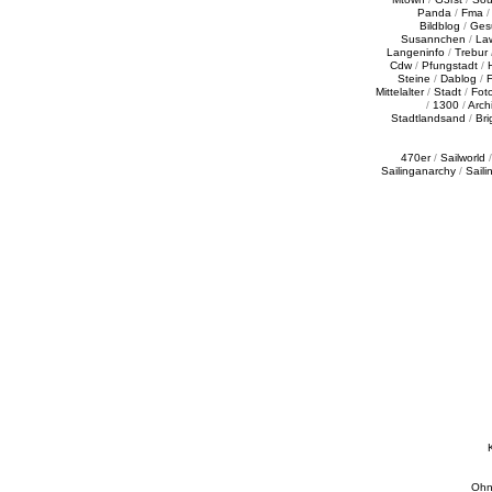
Panda
/
Fma
Bildblog
/
Ges
Susannchen
/
La
Langeninfo
/
Trebur
Cdw
/
Pfungstadt
/
Steine
/
Dablog
/
F
Mittelalter
/
Stadt
/
Fot
/
1300
/
Archi
Stadtlandsand
/
Bri
470er
/
Sailworld
Sailinganarchy
/
Saili
Ohn