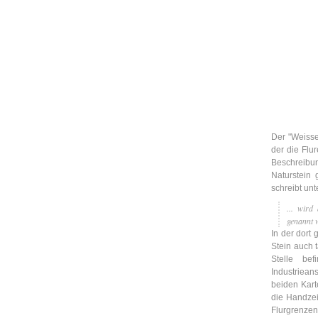
Leic
Belanglos
Der "Weisse
der die Flu
Beschreibu
Naturstein 
schreibt unte
... wird
genannt 
In der dort
Stein auch t
Stelle be
Industriean
beiden Karte
die Handzei
Flurgrenzen