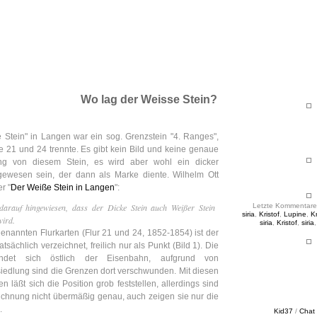
ht & Sinnig
es in unregelmäßigen Abständen
Wo lag der Weisse Stein?
 Stein" in Langen war ein sog. Grenzstein "4. Ranges",
re 21 und 24 trennte. Es gibt kein Bild und keine genaue
ng von diesem Stein, es wird aber wohl ein dicker
gewesen sein, der dann als Marke diente. Wilhelm Ott
r "
Der Weiße Stein in Langen
":
 darauf hingewiesen, dass der Dicke Stein auch Weißer Stein
Letzte Kommentare
siria
,
Kristof
,
Lupine
,
Kr
wird.
siria
,
Kristof
,
siria
 genannten Flurkarten (Flur 21 und 24, 1852-1854) ist der
atsächlich verzeichnet, freilich nur als Punkt (Bild 1). Die
findet sich östlich der Eisenbahn, aufgrund von
siedlung sind die Grenzen dort verschwunden. Mit diesen
n läßt sich die Position grob feststellen, allerdings sind
chnung nicht übermäßig genau, auch zeigen sie nur die
.
Kid37
/
Chat