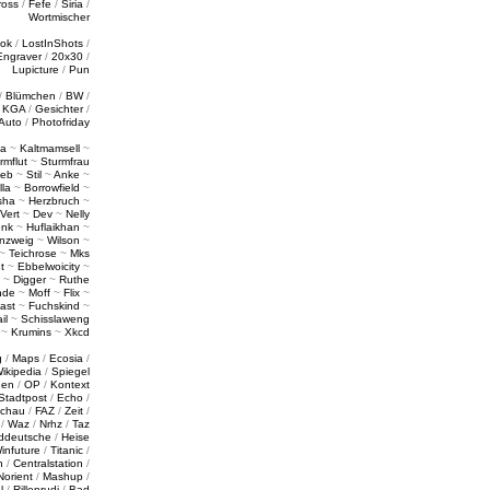
ross
/
Fefe
/
Siria
/
Wortmischer
tok
/
LostInShots
/
Engraver
/
20x30
/
Lupicture
/
Pun
/
Blümchen
/
BW
/
/
KGA
/
Gesichter
/
Auto
/
Photofriday
a
~
Kaltmamsell
~
rmflut
~
Sturmfrau
ieb
~
Stil
~
Anke
~
lla
~
Borrowfield
~
sha
~
Herzbruch
~
Vert
~
Dev
~
Nelly
enk
~
Huflaikhan
~
nzweig
~
Wilson
~
~
Teichrose
~
Mks
t
~
Ebbelwoicity
~
~
Digger
~
Ruthe
nde
~
Moff
~
Flix
~
ast
~
Fuchskind
~
il
~
Schisslaweng
~
Krumins
~
Xkcd
g
/
Maps
/
Ecosia
/
ikipedia
/
Spiegel
gen
/
OP
/
Kontext
Stadtpost
/
Echo
/
schau
/
FAZ
/
Zeit
/
/
Waz
/
Nrhz
/
Taz
ddeutsche
/
Heise
infuture
/
Titanic
/
n
/
Centralstation
/
Norient
/
Mashup
/
l
/
Rillenrudi
/
Bad