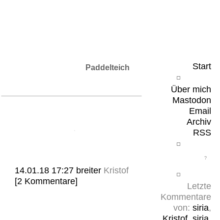
Leicht & Sinnig
Belangloses in unregelmäßigen Abständen
Start
Paddelteich
Über mich
Mastodon
Email
Archiv
RSS
14.01.18 17:27
breiter
Kristof
[2 Kommentare]
Letzte
Kommentare
von:
siria
,
Kristof
,
siria
,