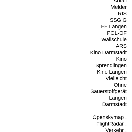
Abfall
Melder
RIS
SSG G
FF Langen
POL-OF
Wallschule
ARS
Kino Darmstadt
Kino
Sprendlingen
Kino Langen
Vielleicht
Ohne
Sauerstoffgerät
Langen
Darmstadt
Openskymap
.
FlightRadar
.
Verkehr
.