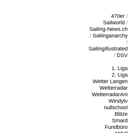
470er
/
Sailworld
/
Sailing-News.ch
/
Sailinganarchy
/
SailingIllustrated
/
DSV
1. Liga
2. Liga
Wetter Langen
Wetterradar
WetterradarAni
Windytv
nullschool
Blitze
Smard
Fundbüro