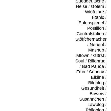
Sueddeutsche
/
Heise
/
Golem
/
Winfuture
/
Titanic
/
Eulenspiegel
/
Postillon
/
Centralstation
/
Stöffchemacher
/
Norient
/
Mashup
/
Mtown
/
G3rst
/
Soul
/
Rillenrudi
/
Bad Panda
/
Fma
/
Subnav
/
Elkline
/
Bildblog
/
Gesundheit
/
Beweis
/
Susannchen
/
Lawblog
/
Philoblog
/