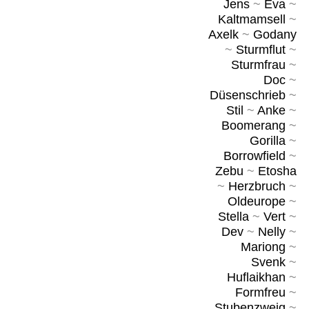
Jens
~
Eva
~
Kaltmamsell
~
Axelk
~
Godany
~
Sturmflut
~
Sturmfrau
~
Doc
~
Düsenschrieb
~
Stil
~
Anke
~
Boomerang
~
Gorilla
~
Borrowfield
~
Zebu
~
Etosha
~
Herzbruch
~
Oldeurope
~
Stella
~
Vert
~
Dev
~
Nelly
~
Mariong
~
Svenk
~
Huflaikhan
~
Formfreu
~
Stubenzweig
~