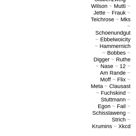
Wilson
~
Mutti
~
Jette
~
Frauk
~
Teichrose
~
Mks
~
Schoenundgut
~
Ebbelwoicity
~
Hammernich
~
Bobbes
~
Digger
~
Ruthe
~
Nase
~
12
~
Am Rande
~
Moff
~
Flix
~
Meta
~
Clausast
~
Fuchskind
~
Stuttmann
~
Egon
~
Fail
~
Schisslaweng
~
Strich
~
Krumins
~
Xkcd