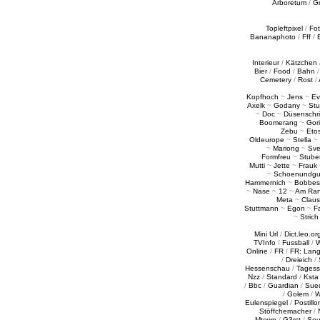
Arboretum
/
G
Topleftpixel
/
Fo
Bananaphoto
/
Fff
/
Interieur
/
Kätzchen
Bier
/
Food
/
Bahn
Cemetery
/
Rost
/
Kopfhoch
~
Jens
~
Ev
Axelk
~
Godany
~
Stu
~
Doc
~
Düsenschr
Boomerang
~
Gori
Zebu
~
Eto
Oldeurope
~
Stella
~
~
Mariong
~
Sv
Formfreu
~
Stube
Mutti
~
Jette
~
Frauk
~
Schoenundgu
Hammernich
~
Bobbes
~
Nase
~
12
~
Am Ra
Meta
~
Claus
Stuttmann
~
Egon
~
Fa
~
Strich
Mini Url
/
Dict.leo.or
TVInfo
/
Fussball
/
W
Online
/
FR
/
FR: Lan
/
Dreieich
/
Hessenschau
/
Tages
Nzz
/
Standard
/
Ksta
/
Bbc
/
Guardian
/
Sue
/
Golem
/
W
Eulenspiegel
/
Postillo
Stöffchemacher
/
Mtown
/
G3rst
/
Sou