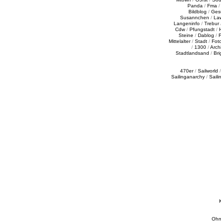
Panda
/
Fma
Bildblog
/
Ges
Susannchen
/
La
Langeninfo
/
Trebur
Cdw
/
Pfungstadt
/
Steine
/
Dablog
/
F
Mittelalter
/
Stadt
/
Fot
/
1300
/
Archi
Stadtlandsand
/
Bri
470er
/
Sailworld
Sailinganarchy
/
Saili
Ohn