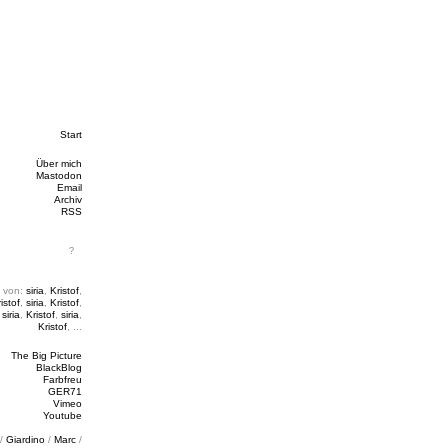
Start
Über mich
Mastodon
Email
Archiv
RSS
 von:
siria
,
Kristof
,
istof
,
siria
,
Kristof
,
,
siria
,
Kristof
,
siria
,
Kristof
, ...
The Big Picture
BlackBlog
Farbfreu
GER71
Vimeo
Youtube
/
Giardino
/
Marc
/