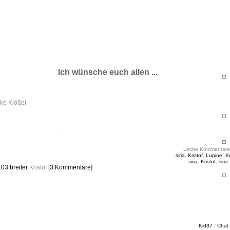
ht & Sinnig
es in unregelmäßigen Abständen
Ich wünsche euch allen ...
cke Klöße!
Letzte Kommentare
siria
,
Kristof
,
Lupine
,
Kr
siria
,
Kristof
,
siria
7:03
breiter
Kristof
[3 Kommentare]
Kid37
/
Chat