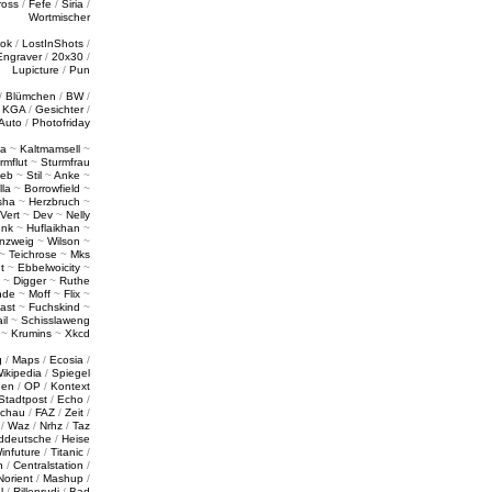
ross
/
Fefe
/
Siria
/
Wortmischer
tok
/
LostInShots
/
Engraver
/
20x30
/
Lupicture
/
Pun
/
Blümchen
/
BW
/
/
KGA
/
Gesichter
/
Auto
/
Photofriday
a
~
Kaltmamsell
~
rmflut
~
Sturmfrau
ieb
~
Stil
~
Anke
~
lla
~
Borrowfield
~
sha
~
Herzbruch
~
Vert
~
Dev
~
Nelly
enk
~
Huflaikhan
~
nzweig
~
Wilson
~
~
Teichrose
~
Mks
t
~
Ebbelwoicity
~
~
Digger
~
Ruthe
nde
~
Moff
~
Flix
~
ast
~
Fuchskind
~
il
~
Schisslaweng
~
Krumins
~
Xkcd
g
/
Maps
/
Ecosia
/
ikipedia
/
Spiegel
gen
/
OP
/
Kontext
Stadtpost
/
Echo
/
schau
/
FAZ
/
Zeit
/
/
Waz
/
Nrhz
/
Taz
ddeutsche
/
Heise
infuture
/
Titanic
/
n
/
Centralstation
/
Norient
/
Mashup
/
l
/
Rillenrudi
/
Bad