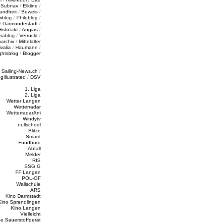
/
Subnav
/
Elkline
/
undheit
/
Beweis
/
wblog
/
Philoblog
/
/
Darmundestadt
/
Histofakt
/
Augias
/
rablog
/
Verrückt
/
oarchiv
/
Mittelalter
valia
/
Haumann
/
ghtsblog
/
Blogger
/
Sailing-News.ch
/
ngIllustrated
/
DSV
1. Liga
2. Liga
Wetter Langen
Wetterradar
WetterradarAni
Windytv
nullschool
Blitze
Smard
Fundbüro
Abfall
Melder
RIS
SSG G
FF Langen
POL-OF
Wallschule
ARS
Kino Darmstadt
Kino Sprendlingen
Kino Langen
Vielleicht
e Sauerstoffgerät