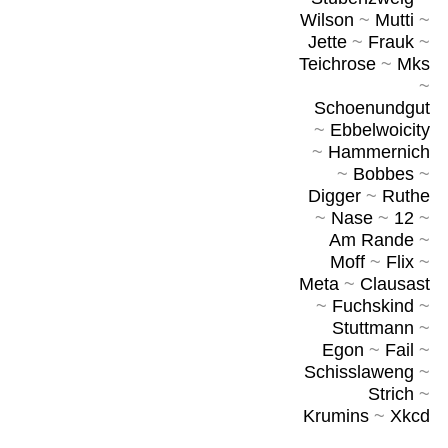
Wilson
~
Mutti
~
Jette
~
Frauk
~
Teichrose
~
Mks
~
Schoenundgut
~
Ebbelwoicity
~
Hammernich
~
Bobbes
~
Digger
~
Ruthe
~
Nase
~
12
~
Am Rande
~
Moff
~
Flix
~
Meta
~
Clausast
~
Fuchskind
~
Stuttmann
~
Egon
~
Fail
~
Schisslaweng
~
Strich
~
Krumins
~
Xkcd