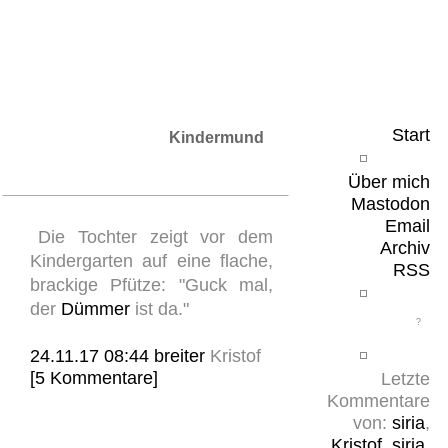
Leicht & Sinnig
Belangloses in unregelmäßigen Abständen
Start
Kindermund
Über mich
Mastodon
Email
Die Tochter zeigt vor dem
Archiv
Kindergarten auf eine flache,
RSS
brackige Pfütze: "Guck mal,
der
Dümmer
ist da."
24.11.17 08:44
breiter
Kristof
[5 Kommentare]
Letzte
Kommentare
von:
siria
,
Kristof
,
siria
,