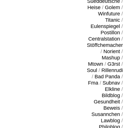
Sueddeutsche
/
Heise
/
Golem
/
Winfuture
/
Titanic
/
Eulenspiegel
/
Postillon
/
Centralstation
/
Stöffchemacher
/
Norient
/
Mashup
/
Mtown
/
G3rst
/
Soul
/
Rillenrudi
/
Bad Panda
/
Fma
/
Subnav
/
Elkline
/
Bildblog
/
Gesundheit
/
Beweis
/
Susannchen
/
Lawblog
/
Philoblog
/