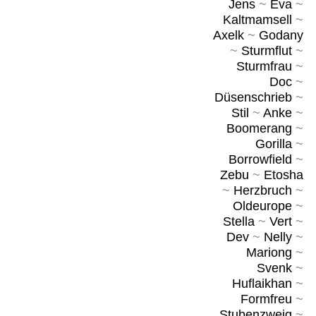
Jens
~
Eva
~
Kaltmamsell
~
Axelk
~
Godany
~
Sturmflut
~
Sturmfrau
~
Doc
~
Düsenschrieb
~
Stil
~
Anke
~
Boomerang
~
Gorilla
~
Borrowfield
~
Zebu
~
Etosha
~
Herzbruch
~
Oldeurope
~
Stella
~
Vert
~
Dev
~
Nelly
~
Mariong
~
Svenk
~
Huflaikhan
~
Formfreu
~
Stubenzweig
~