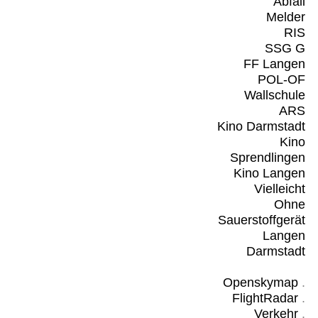
Abfall
Melder
RIS
SSG G
FF Langen
POL-OF
Wallschule
ARS
Kino Darmstadt
Kino
Sprendlingen
Kino Langen
Vielleicht
Ohne
Sauerstoffgerät
Langen
Darmstadt
Openskymap
.
FlightRadar
.
Verkehr
.