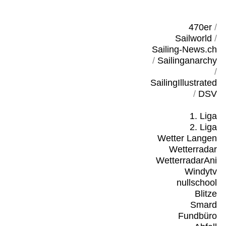
470er
/
Sailworld
/
Sailing-News.ch
/
Sailinganarchy
/
SailingIllustrated
/
DSV
1. Liga
2. Liga
Wetter Langen
Wetterradar
WetterradarAni
Windytv
nullschool
Blitze
Smard
Fundbüro