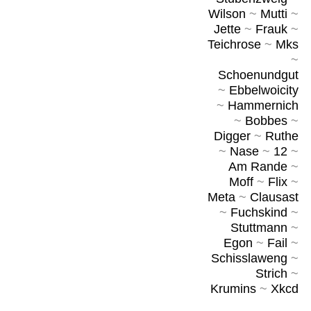
Wilson
~
Mutti
~
Jette
~
Frauk
~
Teichrose
~
Mks
~
Schoenundgut
~
Ebbelwoicity
~
Hammernich
~
Bobbes
~
Digger
~
Ruthe
~
Nase
~
12
~
Am Rande
~
Moff
~
Flix
~
Meta
~
Clausast
~
Fuchskind
~
Stuttmann
~
Egon
~
Fail
~
Schisslaweng
~
Strich
~
Krumins
~
Xkcd