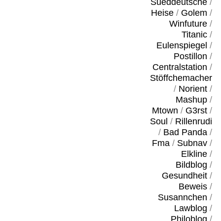
Sueddeutsche
/
Heise
/
Golem
/
Winfuture
/
Titanic
/
Eulenspiegel
/
Postillon
/
Centralstation
/
Stöffchemacher
/
Norient
/
Mashup
/
Mtown
/
G3rst
/
Soul
/
Rillenrudi
/
Bad Panda
/
Fma
/
Subnav
/
Elkline
/
Bildblog
/
Gesundheit
/
Beweis
/
Susannchen
/
Lawblog
/
Philoblog
/