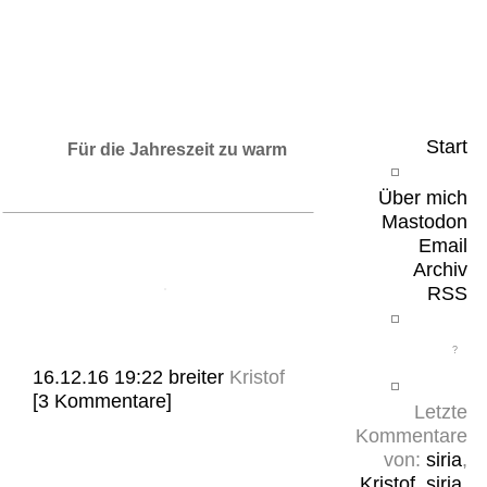
Leicht & Sinnig
Belangloses in unregelmäßigen Abständen
Start
Für die Jahreszeit zu warm
Über mich
Mastodon
Email
Archiv
RSS
16.12.16 19:22
breiter
Kristof
[3 Kommentare]
Letzte
Kommentare
von:
siria
,
Kristof
,
siria
,