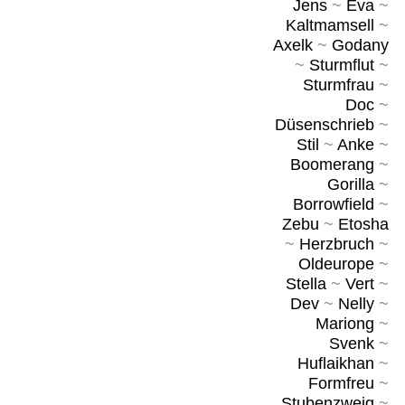
Jens
~
Eva
~
Kaltmamsell
~
Axelk
~
Godany
~
Sturmflut
~
Sturmfrau
~
Doc
~
Düsenschrieb
~
Stil
~
Anke
~
Boomerang
~
Gorilla
~
Borrowfield
~
Zebu
~
Etosha
~
Herzbruch
~
Oldeurope
~
Stella
~
Vert
~
Dev
~
Nelly
~
Mariong
~
Svenk
~
Huflaikhan
~
Formfreu
~
Stubenzweig
~