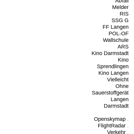
Abfall
Melder
RIS
SSG G
FF Langen
POL-OF
Wallschule
ARS
Kino Darmstadt
Kino
Sprendlingen
Kino Langen
Vielleicht
Ohne
Sauerstoffgerät
Langen
Darmstadt
Openskymap
.
FlightRadar
.
Verkehr
.