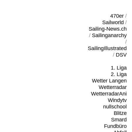
470er
/
Sailworld
/
Sailing-News.ch
/
Sailinganarchy
/
SailingIllustrated
/
DSV
1. Liga
2. Liga
Wetter Langen
Wetterradar
WetterradarAni
Windytv
nullschool
Blitze
Smard
Fundbüro