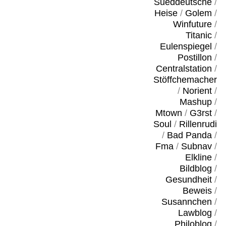
Sueddeutsche
/
Heise
/
Golem
/
Winfuture
/
Titanic
/
Eulenspiegel
/
Postillon
/
Centralstation
/
Stöffchemacher
/
Norient
/
Mashup
/
Mtown
/
G3rst
/
Soul
/
Rillenrudi
/
Bad Panda
/
Fma
/
Subnav
/
Elkline
/
Bildblog
/
Gesundheit
/
Beweis
/
Susannchen
/
Lawblog
/
Philoblog
/