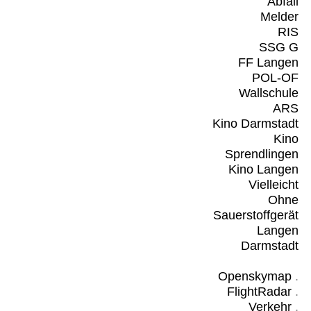
Abfall
Melder
RIS
SSG G
FF Langen
POL-OF
Wallschule
ARS
Kino Darmstadt
Kino
Sprendlingen
Kino Langen
Vielleicht
Ohne
Sauerstoffgerät
Langen
Darmstadt
Openskymap
.
FlightRadar
.
Verkehr
.