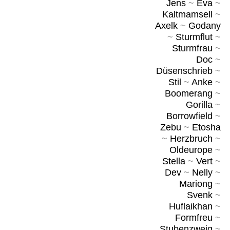
Jens
~
Eva
~
Kaltmamsell
~
Axelk
~
Godany
~
Sturmflut
~
Sturmfrau
~
Doc
~
Düsenschrieb
~
Stil
~
Anke
~
Boomerang
~
Gorilla
~
Borrowfield
~
Zebu
~
Etosha
~
Herzbruch
~
Oldeurope
~
Stella
~
Vert
~
Dev
~
Nelly
~
Mariong
~
Svenk
~
Huflaikhan
~
Formfreu
~
Stubenzweig
~