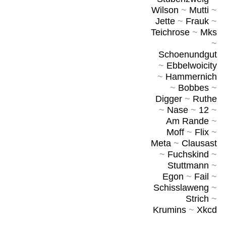
Wilson
~
Mutti
~
Jette
~
Frauk
~
Teichrose
~
Mks
~
Schoenundgut
~
Ebbelwoicity
~
Hammernich
~
Bobbes
~
Digger
~
Ruthe
~
Nase
~
12
~
Am Rande
~
Moff
~
Flix
~
Meta
~
Clausast
~
Fuchskind
~
Stuttmann
~
Egon
~
Fail
~
Schisslaweng
~
Strich
~
Krumins
~
Xkcd