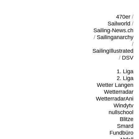
470er
/
Sailworld
/
Sailing-News.ch
/
Sailinganarchy
/
SailingIllustrated
/
DSV
1. Liga
2. Liga
Wetter Langen
Wetterradar
WetterradarAni
Windytv
nullschool
Blitze
Smard
Fundbüro