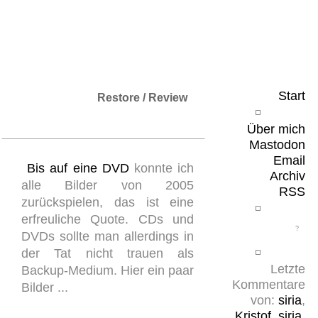
Leicht & Sinnig
Belangloses in unregelmäßigen Abständen
Start
Restore / Review
Über mich
Mastodon
Email
Bis auf eine DVD
konnte ich
Archiv
alle Bilder von 2005
RSS
zurückspielen, das ist eine
erfreuliche Quote. CDs und
DVDs sollte man allerdings in
der Tat nicht trauen als
Letzte
Backup-Medium. Hier ein paar
Kommentare
Bilder ...
von:
siria
,
Kristof
,
siria
,