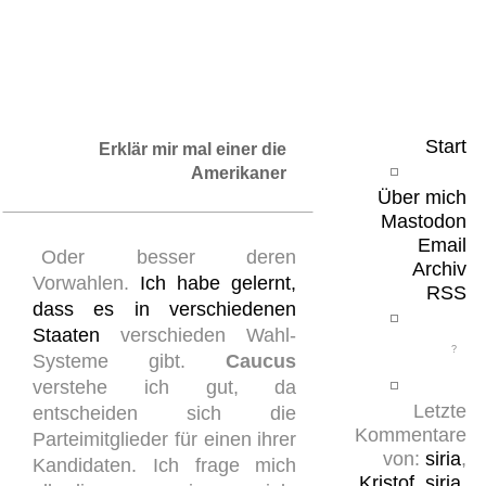
Leicht & Sinnig
Belangloses in unregelmäßigen Abständen
Start
Erklär mir mal einer die
Amerikaner
Über mich
Mastodon
Email
Oder besser deren
Archiv
Vorwahlen.
Ich habe gelernt,
RSS
dass es in verschiedenen
Staaten
verschieden Wahl-
Systeme gibt.
Caucus
verstehe ich gut, da
Letzte
entscheiden sich die
Kommentare
Parteimitglieder für einen ihrer
von:
siria
,
Kandidaten. Ich frage mich
Kristof
,
siria
,