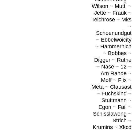
Wilson
~
Mutti
~
Jette
~
Frauk
~
Teichrose
~
Mks
~
Schoenundgut
~
Ebbelwoicity
~
Hammernich
~
Bobbes
~
Digger
~
Ruthe
~
Nase
~
12
~
Am Rande
~
Moff
~
Flix
~
Meta
~
Clausast
~
Fuchskind
~
Stuttmann
~
Egon
~
Fail
~
Schisslaweng
~
Strich
~
Krumins
~
Xkcd