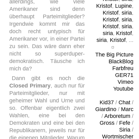
allerdings, wie viele
Kristof
,
Lupine
,
Amerikaner sind denn
Kristof
,
siria
,
überhaupt Parteimitglieder?
Kristof
,
siria
,
Irgendwie kommt mir das
Kristof
,
siria
,
doch recht untypisch für
siria
,
Kristof
,
Amerikaner vor, in einer Partei
siria
,
Kristof
, ...
zu sein. Das wäre dann eher
nicht so superduper-
The Big Picture
demokratisch. Täusche ich
BlackBlog
Farbfreu
mich da?
GER71
Dann gibt es noch die
Vimeo
Closed Primary
, auch nur für
Youtube
Parteimitglieder, nur mit
geheimer Wahl und Urne und
Kid37
/
Chat
/
so. Offenbar eigentlich zwei
Giardino
/
Marc
Wahlen, eine bei den
/
Arboretum
/
Demokraten und eine bei den
Gross
/
Fefe
/
Siria
/
Republikanern, jeweils nur für
Wortmischer
die eigenen Mitglieder. Warum