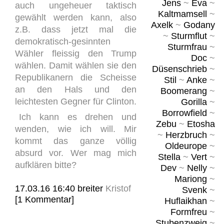
Jens
~
Eva
~
auch ungeheuer taktisch
Kaltmamsell
~
gewählt werden kann, also
Axelk
~
Godany
z.B. dass jetzt mal die
~
Sturmflut
~
demokratisch-gesinnten
Sturmfrau
~
Wähler fleissig den Trump
Doc
~
wählen. Damit wählen sie den
Düsenschrieb
~
Republikanern die Scheisse
Stil
~
Anke
~
an den Hals und den
Boomerang
~
leichtesten Gegner für Clinton.
Gorilla
~
Borrowfield
~
Ich kann es drehen und
Zebu
~
Etosha
wenden, wie ich will. Mir
~
Herzbruch
~
kommt das ganze völlig
Oldeurope
~
absurd vor. Wer mag mich
Stella
~
Vert
~
aufklären bitte?
Dev
~
Nelly
~
Mariong
~
17.03.16 16:40
breiter
Kristof
Svenk
~
[1 Kommentar]
Huflaikhan
~
Formfreu
~
Stubenzweig
~