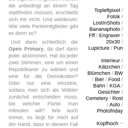
die unbedingt an einem Tag
Topleftpixel
/
stattfinden müssen, erschließt
Fotok
/
sich mir nicht. Und wiederum:
LostInShots
/
Wie viele Parteimitglieder gibt
Bananaphoto
/
es denn so?
Fff
/
Engraver
/
20x30
/
Und dann schließlich die
Lupicture
/
Pun
Open Primary
, da darf dann
jeder abstimmen. Hat da jeder
Interieur
/
zwei Stimmen, eine um einen
Kätzchen
/
Republikaner zu wählen und
Blümchen
/
BW
eine für die Demokraten?
/
Bier
/
Food
/
Oder nur eine einzelne,
Bahn
/
KGA
/
sodass man sich als Wähler
Gesichter
/
zunächst entscheiden muss,
Cemetery
/
Rost
bei welcher Partei man
/
Auto
/
mitreden will? Wie auch
Photofriday
immer, es liegt für mich auf
Kopfhoch
~
der Hand, dass in diesem Fall