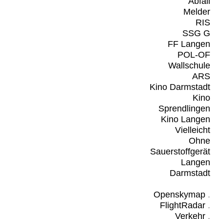
Abfall
Melder
RIS
SSG G
FF Langen
POL-OF
Wallschule
ARS
Kino Darmstadt
Kino
Sprendlingen
Kino Langen
Vielleicht
Ohne
Sauerstoffgerät
Langen
Darmstadt
Openskymap
.
FlightRadar
.
Verkehr
.