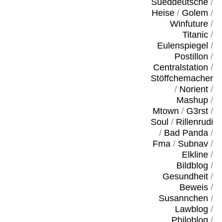
Sueddeutsche
/
Heise
/
Golem
/
Winfuture
/
Titanic
/
Eulenspiegel
/
Postillon
/
Centralstation
/
Stöffchemacher
/
Norient
/
Mashup
/
Mtown
/
G3rst
/
Soul
/
Rillenrudi
/
Bad Panda
/
Fma
/
Subnav
/
Elkline
/
Bildblog
/
Gesundheit
/
Beweis
/
Susannchen
/
Lawblog
/
Philoblog
/