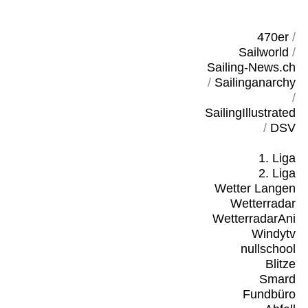
470er
/
Sailworld
/
Sailing-News.ch
/
Sailinganarchy
/
SailingIllustrated
/
DSV
1. Liga
2. Liga
Wetter Langen
Wetterradar
WetterradarAni
Windytv
nullschool
Blitze
Smard
Fundbüro