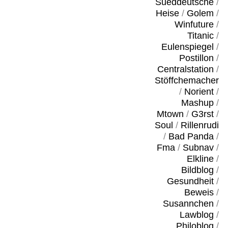
Sueddeutsche
/
Heise
/
Golem
/
Winfuture
/
Titanic
/
Eulenspiegel
/
Postillon
/
Centralstation
/
Stöffchemacher
/
Norient
/
Mashup
/
Mtown
/
G3rst
/
Soul
/
Rillenrudi
/
Bad Panda
/
Fma
/
Subnav
/
Elkline
/
Bildblog
/
Gesundheit
/
Beweis
/
Susannchen
/
Lawblog
/
Philoblog
/