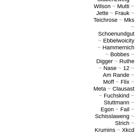
Wilson
~
Mutti
~
Jette
~
Frauk
~
Teichrose
~
Mks
~
Schoenundgut
~
Ebbelwoicity
~
Hammernich
~
Bobbes
~
Digger
~
Ruthe
~
Nase
~
12
~
Am Rande
~
Moff
~
Flix
~
Meta
~
Clausast
~
Fuchskind
~
Stuttmann
~
Egon
~
Fail
~
Schisslaweng
~
Strich
~
Krumins
~
Xkcd