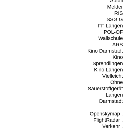
Abfall
Melder
RIS
SSG G
FF Langen
POL-OF
Wallschule
ARS
Kino Darmstadt
Kino
Sprendlingen
Kino Langen
Vielleicht
Ohne
Sauerstoffgerät
Langen
Darmstadt
Openskymap
.
FlightRadar
.
Verkehr
.