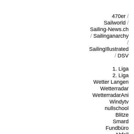
470er
/
Sailworld
/
Sailing-News.ch
/
Sailinganarchy
/
SailingIllustrated
/
DSV
1. Liga
2. Liga
Wetter Langen
Wetterradar
WetterradarAni
Windytv
nullschool
Blitze
Smard
Fundbüro