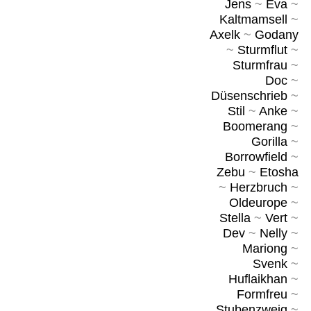
Jens
~
Eva
~
Kaltmamsell
~
Axelk
~
Godany
~
Sturmflut
~
Sturmfrau
~
Doc
~
Düsenschrieb
~
Stil
~
Anke
~
Boomerang
~
Gorilla
~
Borrowfield
~
Zebu
~
Etosha
~
Herzbruch
~
Oldeurope
~
Stella
~
Vert
~
Dev
~
Nelly
~
Mariong
~
Svenk
~
Huflaikhan
~
Formfreu
~
Stubenzweig
~