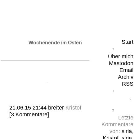
Leicht & Sinnig
Belangloses in unregelmäßigen Abständen
Start
Wochenende im Osten
Über mich
Mastodon
Email
Archiv
RSS
21.06.15 21:44
breiter
Kristof
[3 Kommentare]
Letzte
Kommentare
von:
siria
,
Kristof
,
siria
,