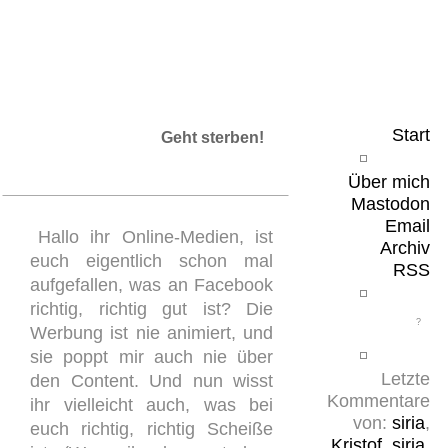
Leicht & Sinnig
Belangloses in unregelmäßigen Abständen
Start
Geht sterben!
Über mich
Mastodon
Email
Hallo ihr Online-Medien, ist
Archiv
euch eigentlich schon mal
RSS
aufgefallen, was an Facebook
richtig, richtig gut ist? Die
Werbung ist nie animiert, und
sie poppt mir auch nie über
Letzte
den Content. Und nun wisst
Kommentare
ihr vielleicht auch, was bei
von:
siria
,
euch richtig, richtig Scheiße
Kristof
,
siria
,