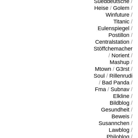
Sueddeutsche
/
Heise
/
Golem
/
Winfuture
/
Titanic
/
Eulenspiegel
/
Postillon
/
Centralstation
/
Stöffchemacher
/
Norient
/
Mashup
/
Mtown
/
G3rst
/
Soul
/
Rillenrudi
/
Bad Panda
/
Fma
/
Subnav
/
Elkline
/
Bildblog
/
Gesundheit
/
Beweis
/
Susannchen
/
Lawblog
/
Philoblog
/