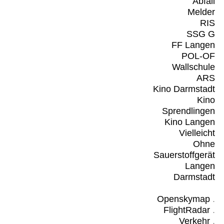
Abfall
Melder
RIS
SSG G
FF Langen
POL-OF
Wallschule
ARS
Kino Darmstadt
Kino
Sprendlingen
Kino Langen
Vielleicht
Ohne
Sauerstoffgerät
Langen
Darmstadt
Openskymap
.
FlightRadar
.
Verkehr
.