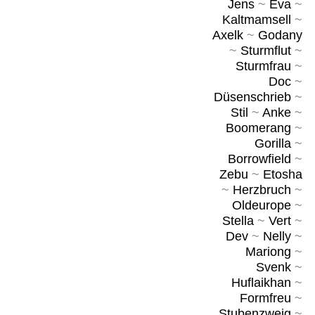
Jens
~
Eva
~
Kaltmamsell
~
Axelk
~
Godany
~
Sturmflut
~
Sturmfrau
~
Doc
~
Düsenschrieb
~
Stil
~
Anke
~
Boomerang
~
Gorilla
~
Borrowfield
~
Zebu
~
Etosha
~
Herzbruch
~
Oldeurope
~
Stella
~
Vert
~
Dev
~
Nelly
~
Mariong
~
Svenk
~
Huflaikhan
~
Formfreu
~
Stubenzweig
~