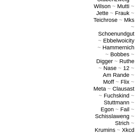
Wilson
~
Mutti
~
Jette
~
Frauk
~
Teichrose
~
Mks
~
Schoenundgut
~
Ebbelwoicity
~
Hammernich
~
Bobbes
~
Digger
~
Ruthe
~
Nase
~
12
~
Am Rande
~
Moff
~
Flix
~
Meta
~
Clausast
~
Fuchskind
~
Stuttmann
~
Egon
~
Fail
~
Schisslaweng
~
Strich
~
Krumins
~
Xkcd