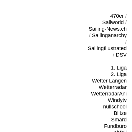
470er
/
Sailworld
/
Sailing-News.ch
/
Sailinganarchy
/
SailingIllustrated
/
DSV
1. Liga
2. Liga
Wetter Langen
Wetterradar
WetterradarAni
Windytv
nullschool
Blitze
Smard
Fundbüro