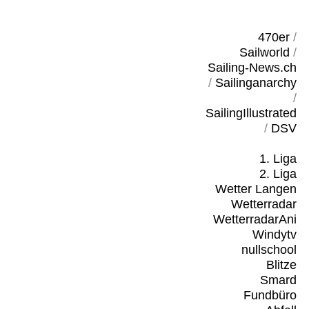
470er
/
Sailworld
/
Sailing-News.ch
/
Sailinganarchy
/
SailingIllustrated
/
DSV
1. Liga
2. Liga
Wetter Langen
Wetterradar
WetterradarAni
Windytv
nullschool
Blitze
Smard
Fundbüro