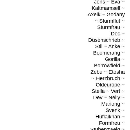
Jens
~
Eva
~
Kaltmamsell
~
Axelk
~
Godany
~
Sturmflut
~
Sturmfrau
~
Doc
~
Düsenschrieb
~
Stil
~
Anke
~
Boomerang
~
Gorilla
~
Borrowfield
~
Zebu
~
Etosha
~
Herzbruch
~
Oldeurope
~
Stella
~
Vert
~
Dev
~
Nelly
~
Mariong
~
Svenk
~
Huflaikhan
~
Formfreu
~
Stubenzweig
~