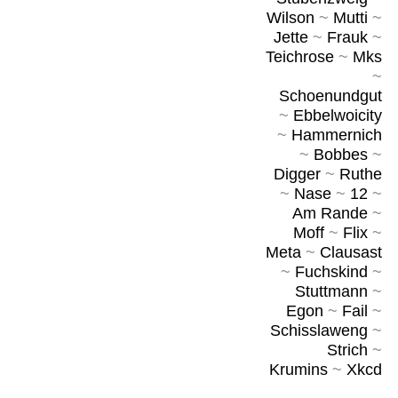
Wilson
~
Mutti
~
Jette
~
Frauk
~
Teichrose
~
Mks
~
Schoenundgut
~
Ebbelwoicity
~
Hammernich
~
Bobbes
~
Digger
~
Ruthe
~
Nase
~
12
~
Am Rande
~
Moff
~
Flix
~
Meta
~
Clausast
~
Fuchskind
~
Stuttmann
~
Egon
~
Fail
~
Schisslaweng
~
Strich
~
Krumins
~
Xkcd