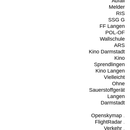
Abfall
Melder
RIS
SSG G
FF Langen
POL-OF
Wallschule
ARS
Kino Darmstadt
Kino
Sprendlingen
Kino Langen
Vielleicht
Ohne
Sauerstoffgerät
Langen
Darmstadt
Openskymap
.
FlightRadar
.
Verkehr
.