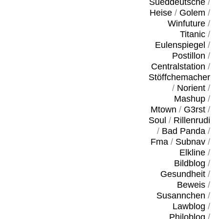
Sueddeutsche
/
Heise
/
Golem
/
Winfuture
/
Titanic
/
Eulenspiegel
/
Postillon
/
Centralstation
/
Stöffchemacher
/
Norient
/
Mashup
/
Mtown
/
G3rst
/
Soul
/
Rillenrudi
/
Bad Panda
/
Fma
/
Subnav
/
Elkline
/
Bildblog
/
Gesundheit
/
Beweis
/
Susannchen
/
Lawblog
/
Philoblog
/