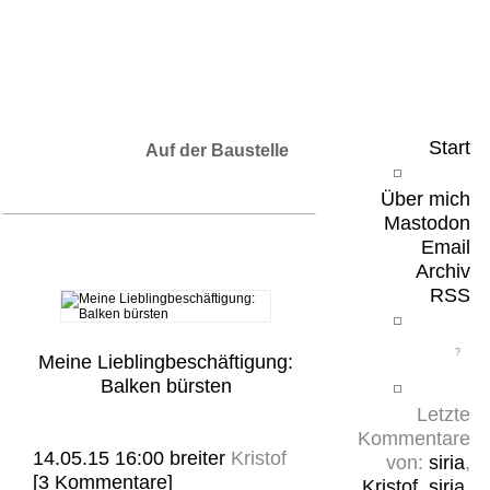
Leicht & Sinnig
Belangloses in unregelmäßigen Abständen
Start
Auf der Baustelle
Über mich
Mastodon
Email
Archiv
RSS
Meine Lieblingbeschäftigung:
Balken bürsten
Letzte
Kommentare
14.05.15 16:00
breiter
Kristof
von:
siria
,
[3 Kommentare]
Kristof
,
siria
,