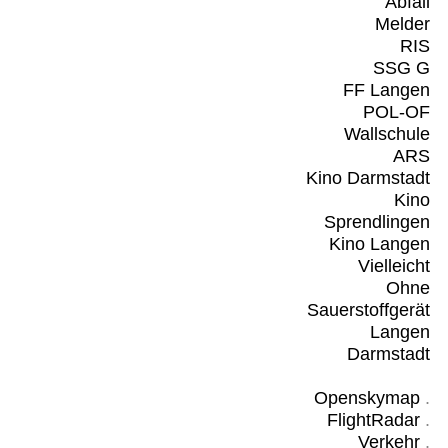
Abfall
Melder
RIS
SSG G
FF Langen
POL-OF
Wallschule
ARS
Kino Darmstadt
Kino
Sprendlingen
Kino Langen
Vielleicht
Ohne
Sauerstoffgerät
Langen
Darmstadt
Openskymap
.
FlightRadar
.
Verkehr
.