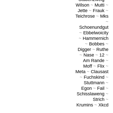
Wilson
~
Mutti
~
Jette
~
Frauk
~
Teichrose
~
Mks
~
Schoenundgut
~
Ebbelwoicity
~
Hammernich
~
Bobbes
~
Digger
~
Ruthe
~
Nase
~
12
~
Am Rande
~
Moff
~
Flix
~
Meta
~
Clausast
~
Fuchskind
~
Stuttmann
~
Egon
~
Fail
~
Schisslaweng
~
Strich
~
Krumins
~
Xkcd