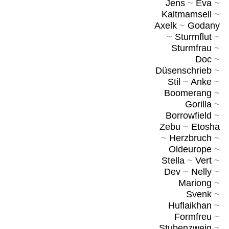
Jens
~
Eva
~
Kaltmamsell
~
Axelk
~
Godany
~
Sturmflut
~
Sturmfrau
~
Doc
~
Düsenschrieb
~
Stil
~
Anke
~
Boomerang
~
Gorilla
~
Borrowfield
~
Zebu
~
Etosha
~
Herzbruch
~
Oldeurope
~
Stella
~
Vert
~
Dev
~
Nelly
~
Mariong
~
Svenk
~
Huflaikhan
~
Formfreu
~
Stubenzweig
~