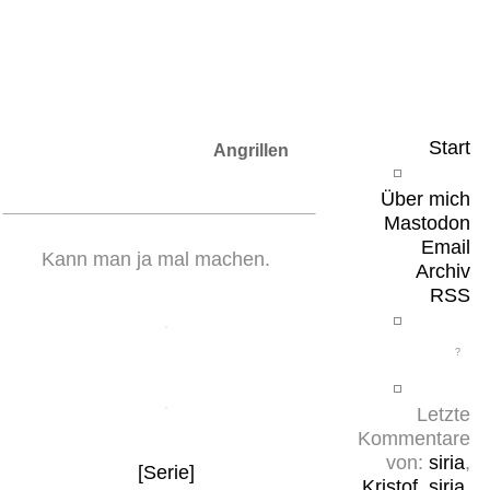
Leicht & Sinnig
Belangloses in unregelmäßigen Abständen
Start
Angrillen
Über mich
Mastodon
Email
Kann man ja mal machen.
Archiv
RSS
Letzte
Kommentare
von:
siria
,
[Serie]
Kristof
,
siria
,