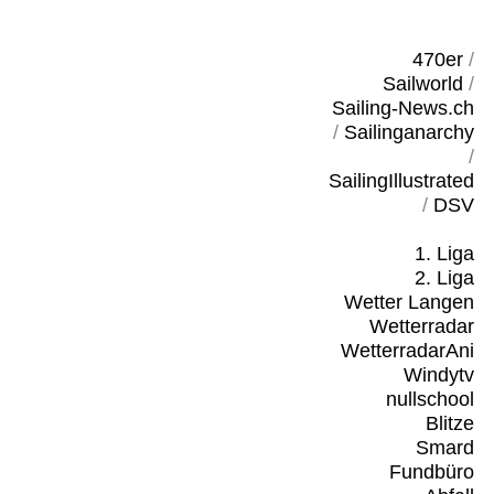
470er
/
Sailworld
/
Sailing-News.ch
/
Sailinganarchy
/
SailingIllustrated
/
DSV
1. Liga
2. Liga
Wetter Langen
Wetterradar
WetterradarAni
Windytv
nullschool
Blitze
Smard
Fundbüro