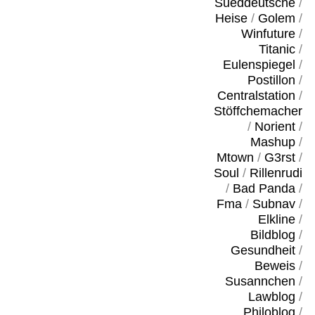
Sueddeutsche
/
Heise
/
Golem
/
Winfuture
/
Titanic
/
Eulenspiegel
/
Postillon
/
Centralstation
/
Stöffchemacher
/
Norient
/
Mashup
/
Mtown
/
G3rst
/
Soul
/
Rillenrudi
/
Bad Panda
/
Fma
/
Subnav
/
Elkline
/
Bildblog
/
Gesundheit
/
Beweis
/
Susannchen
/
Lawblog
/
Philoblog
/