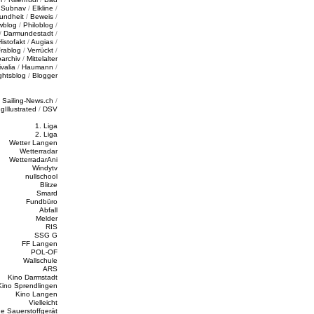
/
Subnav
/
Elkline
/
undheit
/
Beweis
/
wblog
/
Philoblog
/
/
Darmundestadt
/
Histofakt
/
Augias
/
rablog
/
Verrückt
/
oarchiv
/
Mittelalter
valia
/
Haumann
/
ghtsblog
/
Blogger
/
Sailing-News.ch
/
ngIllustrated
/
DSV
1. Liga
2. Liga
Wetter Langen
Wetterradar
WetterradarAni
Windytv
nullschool
Blitze
Smard
Fundbüro
Abfall
Melder
RIS
SSG G
FF Langen
POL-OF
Wallschule
ARS
Kino Darmstadt
Kino Sprendlingen
Kino Langen
Vielleicht
e Sauerstoffgerät