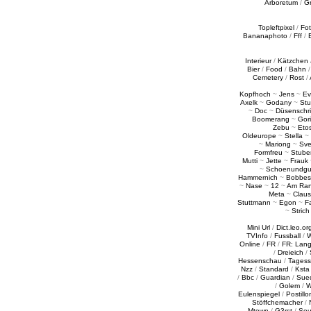
Arboretum
/
G
Topleftpixel
/
Fo
Bananaphoto
/
Fff
/
Interieur
/
Kätzchen
Bier
/
Food
/
Bahn
Cemetery
/
Rost
/
Kopfhoch
~
Jens
~
Ev
Axelk
~
Godany
~
Stu
~
Doc
~
Düsenschr
Boomerang
~
Gori
Zebu
~
Eto
Oldeurope
~
Stella
~
~
Mariong
~
Sv
Formfreu
~
Stube
Mutti
~
Jette
~
Frauk
~
Schoenundgu
Hammernich
~
Bobbes
~
Nase
~
12
~
Am Ra
Meta
~
Claus
Stuttmann
~
Egon
~
Fa
~
Strich
Mini Url
/
Dict.leo.or
TVInfo
/
Fussball
/
W
Online
/
FR
/
FR: Lan
/
Dreieich
/
Hessenschau
/
Tages
Nzz
/
Standard
/
Ksta
/
Bbc
/
Guardian
/
Sue
/
Golem
/
W
Eulenspiegel
/
Postillo
Stöffchemacher
/
Mtown
/
G3rst
/
Sou