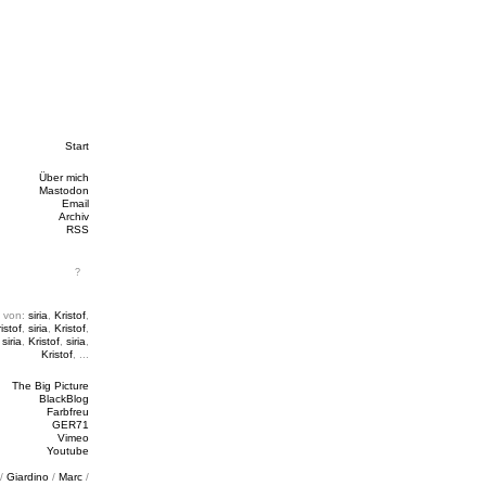
Start
Über mich
Mastodon
Email
Archiv
RSS
 von:
siria
,
Kristof
,
istof
,
siria
,
Kristof
,
,
siria
,
Kristof
,
siria
,
Kristof
, ...
The Big Picture
BlackBlog
Farbfreu
GER71
Vimeo
Youtube
/
Giardino
/
Marc
/