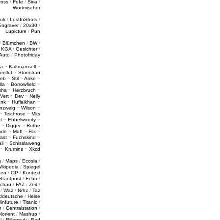
ross
/
Fefe
/
Siria
/
Wortmischer
tok
/
LostInShots
/
Engraver
/
20x30
/
Lupicture
/
Pun
/
Blümchen
/
BW
/
/
KGA
/
Gesichter
/
Auto
/
Photofriday
a
~
Kaltmamsell
~
rmflut
~
Sturmfrau
ieb
~
Stil
~
Anke
~
lla
~
Borrowfield
~
sha
~
Herzbruch
~
Vert
~
Dev
~
Nelly
enk
~
Huflaikhan
~
nzweig
~
Wilson
~
~
Teichrose
~
Mks
t
~
Ebbelwoicity
~
~
Digger
~
Ruthe
nde
~
Moff
~
Flix
~
ast
~
Fuchskind
~
il
~
Schisslaweng
~
Krumins
~
Xkcd
g
/
Maps
/
Ecosia
/
ikipedia
/
Spiegel
gen
/
OP
/
Kontext
Stadtpost
/
Echo
/
schau
/
FAZ
/
Zeit
/
/
Waz
/
Nrhz
/
Taz
ddeutsche
/
Heise
infuture
/
Titanic
/
n
/
Centralstation
/
Norient
/
Mashup
/
l
/
Rillenrudi
/
Bad