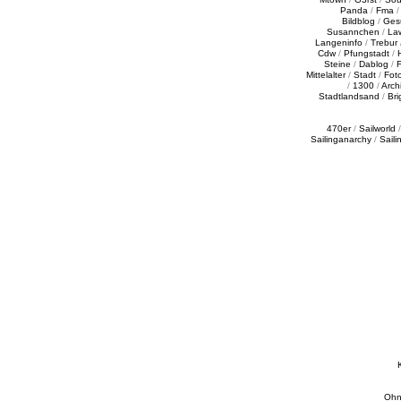
Panda
/
Fma
Bildblog
/
Ges
Susannchen
/
La
Langeninfo
/
Trebur
Cdw
/
Pfungstadt
/
Steine
/
Dablog
/
F
Mittelalter
/
Stadt
/
Fot
/
1300
/
Archi
Stadtlandsand
/
Bri
470er
/
Sailworld
Sailinganarchy
/
Saili
Ohn