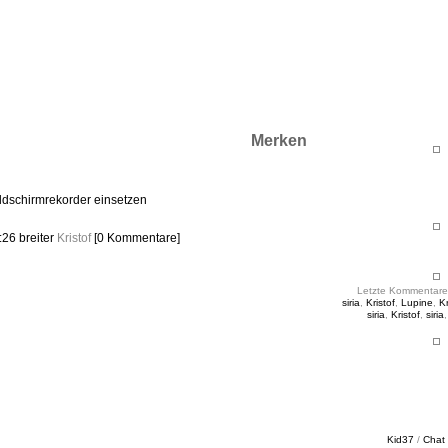
ht & Sinnig
es in unregelmäßigen Abständen
Merken
ldschirmrekorder einsetzen
9:26
breiter
Kristof
[0 Kommentare]
Letzte Kommentare
siria
,
Kristof
,
Lupine
,
Kr
siria
,
Kristof
,
siria
Kid37
/
Chat