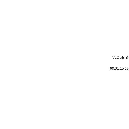
Leic
Belanglos
VLC als Bi
08.01.15 1