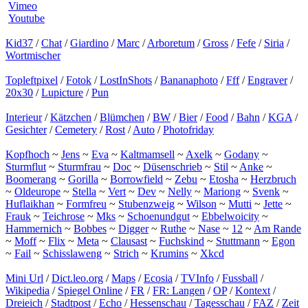
Vimeo
Youtube
Kid37
/
Chat
/
Giardino
/
Marc
/
Arboretum
/
Gross
/
Fefe
/
Siria
/
Wortmischer
Topleftpixel
/
Fotok
/
LostInShots
/
Bananaphoto
/
Fff
/
Engraver
/
20x30
/
Lupicture
/
Pun
Interieur
/
Kätzchen
/
Blümchen
/
BW
/
Bier
/
Food
/
Bahn
/
KGA
/
Gesichter
/
Cemetery
/
Rost
/
Auto
/
Photofriday
Kopfhoch
~
Jens
~
Eva
~
Kaltmamsell
~
Axelk
~
Godany
~
Sturmflut
~
Sturmfrau
~
Doc
~
Düsenschrieb
~
Stil
~
Anke
~
Boomerang
~
Gorilla
~
Borrowfield
~
Zebu
~
Etosha
~
Herzbruch
~
Oldeurope
~
Stella
~
Vert
~
Dev
~
Nelly
~
Mariong
~
Svenk
~
Huflaikhan
~
Formfreu
~
Stubenzweig
~
Wilson
~
Mutti
~
Jette
~
Frauk
~
Teichrose
~
Mks
~
Schoenundgut
~
Ebbelwoicity
~
Hammernich
~
Bobbes
~
Digger
~
Ruthe
~
Nase
~
12
~
Am Rande
~
Moff
~
Flix
~
Meta
~
Clausast
~
Fuchskind
~
Stuttmann
~
Egon
~
Fail
~
Schisslaweng
~
Strich
~
Krumins
~
Xkcd
Mini Url
/
Dict.leo.org
/
Maps
/
Ecosia
/
TVInfo
/
Fussball
/
Wikipedia
/
Spiegel Online
/
FR
/
FR: Langen
/
OP
/
Kontext
/
Dreieich
/
Stadtpost
/
Echo
/
Hessenschau
/
Tagesschau
/
FAZ
/
Zeit