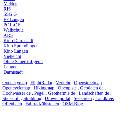
Melder
RIS
SSG G
FF Langen
POL-OF
Wallschule
ARS
Kino Darmstadt
Kino Sprendlingen
Kino Langen
Vielleicht
Ohne Sauerstoffgerät
Langen
Darmstadt
Openskymap
.
FlightRadar
.
Verkehr
.
Openstreetmap
.
Opencyclemap
.
Hikingmap
.
Openpiste
.
Geodaten de
.
Hochwasser de
.
Pegel
.
Geothermie de
.
Landschaften de
.
Stickstoff
.
Strahlung
.
Umweltportal
.
Seekarten
.
Landkreis
Offenbach
.
Fahrradzählstellen
.
OSM Blog