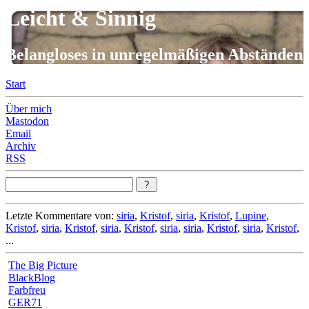
Leicht & Sinnig
Belangloses in unregelmäßigen Abständen
Start
Über mich
Mastodon
Email
Archiv
RSS
Letzte Kommentare von:
siria
,
Kristof
,
siria
,
Kristof
,
Lupine
,
Kristof
,
siria
,
Kristof
,
siria
,
Kristof
,
siria
,
siria
,
Kristof
,
siria
,
Kristof
,
...
The Big Picture
BlackBlog
Farbfreu
GER71