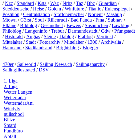
/
Nzz
/
Standard
/
Ksta
/
Waz
/
Nrhz
/
Taz
/
Bbc
/
Guardian
/
Sueddeutsche
/
Heise
/
Golem
/
Winfuture
/
Titanic
/
Eulenspiegel
/
Postillon
/
Centralstation
/
Stöffchemacher
/
Norient
/
Mashup
/
Mtown
/
G3rst
/
Soul
/
Rillenrudi
/
Bad Panda
/
Fma
/
Subnav
/
Elkline
/
Bildblog
/
Gesundheit
/
Beweis
/
Susannchen
/
Lawblog
/
Philoblog
/
Langeninfo
/
Trebur
/
Darmundestadt
/
Cdw
/
Pfungstadt
/
Histofakt
/
Augias
/
Steine
/
Dablog
/
Frablog
/
Verrückt
/
Mittelalter
/
Stadt
/
Fotoarchiv
/
Mittelalter
/
1300
/
Archivalia
/
Haumann
/
Stadtlandsand
/
Brightsblog
/
Blogger
470er
/
Sailworld
/
Sailing-News.ch
/
Sailinganarchy
/
SailingIllustrated
/
DSV
1. Liga
2. Liga
Wetter Langen
Wetterradar
WetterradarAni
Windytv
nullschool
Blitze
Smard
Fundbüro
Abfall