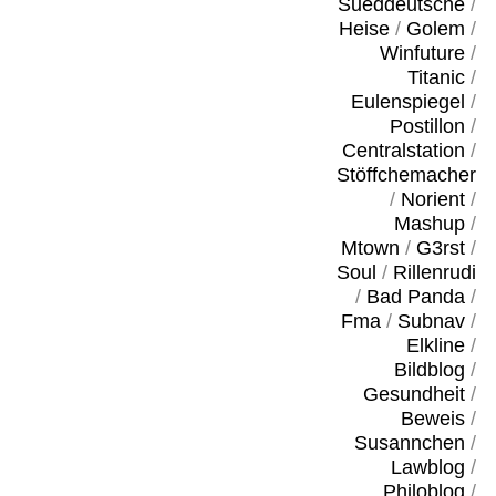
Sueddeutsche
/
Heise
/
Golem
/
Winfuture
/
Titanic
/
Eulenspiegel
/
Postillon
/
Centralstation
/
Stöffchemacher
/
Norient
/
Mashup
/
Mtown
/
G3rst
/
Soul
/
Rillenrudi
/
Bad Panda
/
Fma
/
Subnav
/
Elkline
/
Bildblog
/
Gesundheit
/
Beweis
/
Susannchen
/
Lawblog
/
Philoblog
/