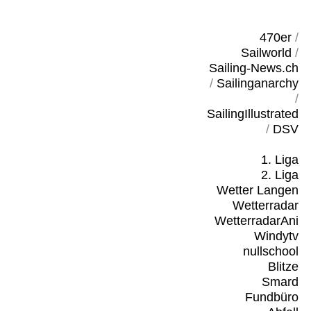
470er
/
Sailworld
/
Sailing-News.ch
/
Sailinganarchy
/
SailingIllustrated
/
DSV
1. Liga
2. Liga
Wetter Langen
Wetterradar
WetterradarAni
Windytv
nullschool
Blitze
Smard
Fundbüro