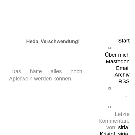
Leicht & Sinnig
Belangloses in unregelmäßigen Abständen
Start
Heda, Verschwendung!
Über mich
Mastodon
Email
Das hätte alles noch
Archiv
Apfelwein werden können.
RSS
Letzte
Kommentare
von:
siria
,
Kristof
,
siria
,