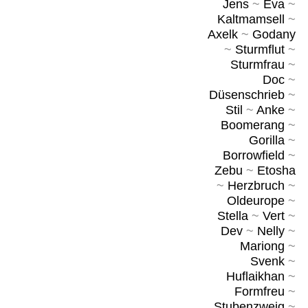
Jens
~
Eva
~
Kaltmamsell
~
Axelk
~
Godany
~
Sturmflut
~
Sturmfrau
~
Doc
~
Düsenschrieb
~
Stil
~
Anke
~
Boomerang
~
Gorilla
~
Borrowfield
~
Zebu
~
Etosha
~
Herzbruch
~
Oldeurope
~
Stella
~
Vert
~
Dev
~
Nelly
~
Mariong
~
Svenk
~
Huflaikhan
~
Formfreu
~
Stubenzweig
~