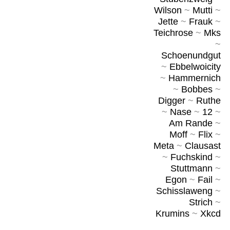
Wilson
~
Mutti
~
Jette
~
Frauk
~
Teichrose
~
Mks
~
Schoenundgut
~
Ebbelwoicity
~
Hammernich
~
Bobbes
~
Digger
~
Ruthe
~
Nase
~
12
~
Am Rande
~
Moff
~
Flix
~
Meta
~
Clausast
~
Fuchskind
~
Stuttmann
~
Egon
~
Fail
~
Schisslaweng
~
Strich
~
Krumins
~
Xkcd