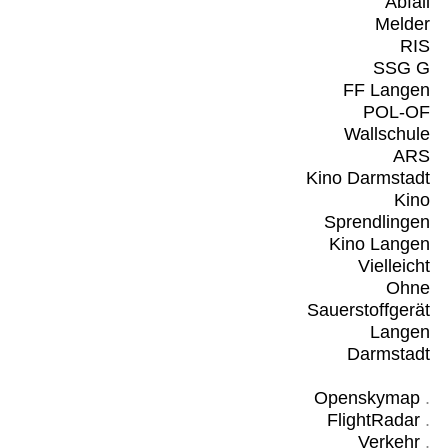
Abfall
Melder
RIS
SSG G
FF Langen
POL-OF
Wallschule
ARS
Kino Darmstadt
Kino
Sprendlingen
Kino Langen
Vielleicht
Ohne
Sauerstoffgerät
Langen
Darmstadt
Openskymap
.
FlightRadar
.
Verkehr
.