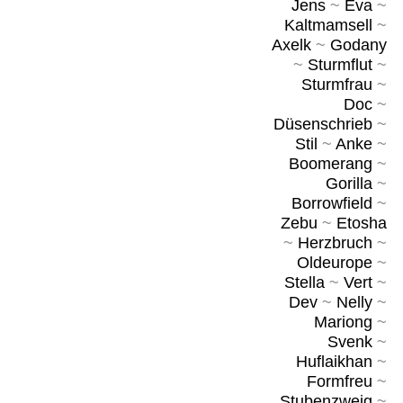
Jens
~
Eva
~
Kaltmamsell
~
Axelk
~
Godany
~
Sturmflut
~
Sturmfrau
~
Doc
~
Düsenschrieb
~
Stil
~
Anke
~
Boomerang
~
Gorilla
~
Borrowfield
~
Zebu
~
Etosha
~
Herzbruch
~
Oldeurope
~
Stella
~
Vert
~
Dev
~
Nelly
~
Mariong
~
Svenk
~
Huflaikhan
~
Formfreu
~
Stubenzweig
~