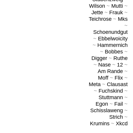
Wilson
~
Mutti
~
Jette
~
Frauk
~
Teichrose
~
Mks
~
Schoenundgut
~
Ebbelwoicity
~
Hammernich
~
Bobbes
~
Digger
~
Ruthe
~
Nase
~
12
~
Am Rande
~
Moff
~
Flix
~
Meta
~
Clausast
~
Fuchskind
~
Stuttmann
~
Egon
~
Fail
~
Schisslaweng
~
Strich
~
Krumins
~
Xkcd