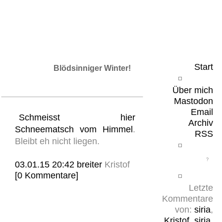
Leicht & Sinnig
Belangloses in unregelmäßigen Abständen
Start
Blödsinniger Winter!
Über mich
Mastodon
Email
Schmeisst hier
Archiv
Schneematsch vom Himmel
.
RSS
Bleibt eh nicht liegen.
03.01.15 20:42
breiter
Kristof
[0 Kommentare]
Letzte
Kommentare
von:
siria
,
Kristof
,
siria
,