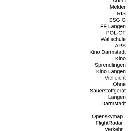
Abfall
Melder
RIS
SSG G
FF Langen
POL-OF
Wallschule
ARS
Kino Darmstadt
Kino
Sprendlingen
Kino Langen
Vielleicht
Ohne
Sauerstoffgerät
Langen
Darmstadt
Openskymap
.
FlightRadar
.
Verkehr
.