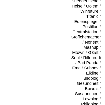
Sueddeutsche
/
Heise
/
Golem
/
Winfuture
/
Titanic
/
Eulenspiegel
/
Postillon
/
Centralstation
/
Stöffchemacher
/
Norient
/
Mashup
/
Mtown
/
G3rst
/
Soul
/
Rillenrudi
/
Bad Panda
/
Fma
/
Subnav
/
Elkline
/
Bildblog
/
Gesundheit
/
Beweis
/
Susannchen
/
Lawblog
/
Philoblog
/