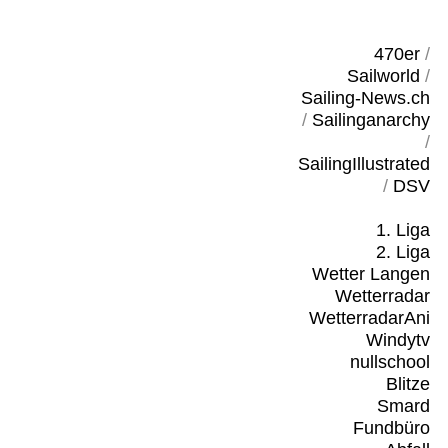
470er
/
Sailworld
/
Sailing-News.ch
/
Sailinganarchy
/
SailingIllustrated
/
DSV
1. Liga
2. Liga
Wetter Langen
Wetterradar
WetterradarAni
Windytv
nullschool
Blitze
Smard
Fundbüro