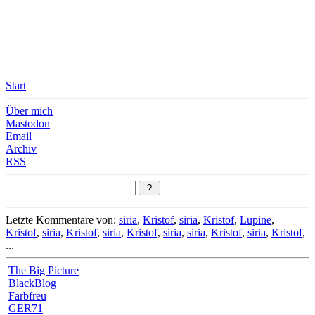
Leicht & Sinnig
Belangloses in unregelmäßigen Abständen
Start
Über mich
Mastodon
Email
Archiv
RSS
Letzte Kommentare von:
siria
,
Kristof
,
siria
,
Kristof
,
Lupine
,
Kristof
,
siria
,
Kristof
,
siria
,
Kristof
,
siria
,
siria
,
Kristof
,
siria
,
Kristof
,
...
The Big Picture
BlackBlog
Farbfreu
GER71