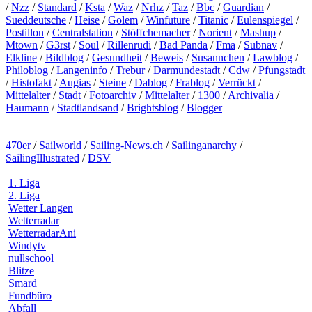
/
Nzz
/
Standard
/
Ksta
/
Waz
/
Nrhz
/
Taz
/
Bbc
/
Guardian
/
Sueddeutsche
/
Heise
/
Golem
/
Winfuture
/
Titanic
/
Eulenspiegel
/
Postillon
/
Centralstation
/
Stöffchemacher
/
Norient
/
Mashup
/
Mtown
/
G3rst
/
Soul
/
Rillenrudi
/
Bad Panda
/
Fma
/
Subnav
/
Elkline
/
Bildblog
/
Gesundheit
/
Beweis
/
Susannchen
/
Lawblog
/
Philoblog
/
Langeninfo
/
Trebur
/
Darmundestadt
/
Cdw
/
Pfungstadt
/
Histofakt
/
Augias
/
Steine
/
Dablog
/
Frablog
/
Verrückt
/
Mittelalter
/
Stadt
/
Fotoarchiv
/
Mittelalter
/
1300
/
Archivalia
/
Haumann
/
Stadtlandsand
/
Brightsblog
/
Blogger
470er
/
Sailworld
/
Sailing-News.ch
/
Sailinganarchy
/
SailingIllustrated
/
DSV
1. Liga
2. Liga
Wetter Langen
Wetterradar
WetterradarAni
Windytv
nullschool
Blitze
Smard
Fundbüro
Abfall