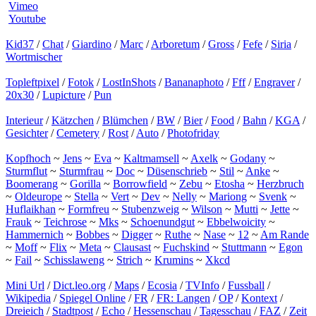
Vimeo
Youtube
Kid37
/
Chat
/
Giardino
/
Marc
/
Arboretum
/
Gross
/
Fefe
/
Siria
/
Wortmischer
Topleftpixel
/
Fotok
/
LostInShots
/
Bananaphoto
/
Fff
/
Engraver
/
20x30
/
Lupicture
/
Pun
Interieur
/
Kätzchen
/
Blümchen
/
BW
/
Bier
/
Food
/
Bahn
/
KGA
/
Gesichter
/
Cemetery
/
Rost
/
Auto
/
Photofriday
Kopfhoch
~
Jens
~
Eva
~
Kaltmamsell
~
Axelk
~
Godany
~
Sturmflut
~
Sturmfrau
~
Doc
~
Düsenschrieb
~
Stil
~
Anke
~
Boomerang
~
Gorilla
~
Borrowfield
~
Zebu
~
Etosha
~
Herzbruch
~
Oldeurope
~
Stella
~
Vert
~
Dev
~
Nelly
~
Mariong
~
Svenk
~
Huflaikhan
~
Formfreu
~
Stubenzweig
~
Wilson
~
Mutti
~
Jette
~
Frauk
~
Teichrose
~
Mks
~
Schoenundgut
~
Ebbelwoicity
~
Hammernich
~
Bobbes
~
Digger
~
Ruthe
~
Nase
~
12
~
Am Rande
~
Moff
~
Flix
~
Meta
~
Clausast
~
Fuchskind
~
Stuttmann
~
Egon
~
Fail
~
Schisslaweng
~
Strich
~
Krumins
~
Xkcd
Mini Url
/
Dict.leo.org
/
Maps
/
Ecosia
/
TVInfo
/
Fussball
/
Wikipedia
/
Spiegel Online
/
FR
/
FR: Langen
/
OP
/
Kontext
/
Dreieich
/
Stadtpost
/
Echo
/
Hessenschau
/
Tagesschau
/
FAZ
/
Zeit