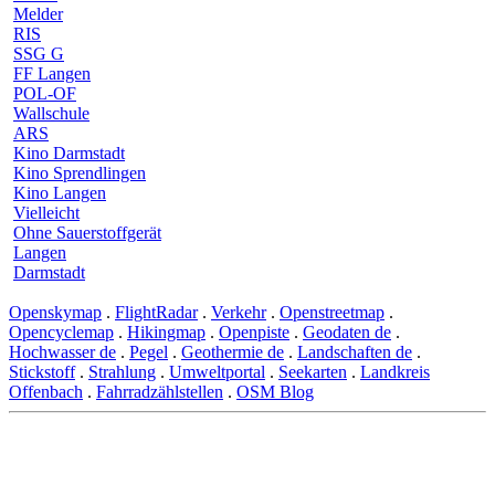
Melder
RIS
SSG G
FF Langen
POL-OF
Wallschule
ARS
Kino Darmstadt
Kino Sprendlingen
Kino Langen
Vielleicht
Ohne Sauerstoffgerät
Langen
Darmstadt
Openskymap
.
FlightRadar
.
Verkehr
.
Openstreetmap
.
Opencyclemap
.
Hikingmap
.
Openpiste
.
Geodaten de
.
Hochwasser de
.
Pegel
.
Geothermie de
.
Landschaften de
.
Stickstoff
.
Strahlung
.
Umweltportal
.
Seekarten
.
Landkreis
Offenbach
.
Fahrradzählstellen
.
OSM Blog