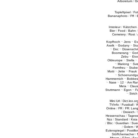
Arboretum
/
G
Topleftpixel
/
Fo
Bananaphoto
/
Fff
/
Interieur
/
Kätzchen
Bier
/
Food
/
Bahn
Cemetery
/
Rost
/
Kopfhoch
~
Jens
~
Ev
Axelk
~
Godany
~
Stu
~
Doc
~
Düsenschr
Boomerang
~
Gori
Zebu
~
Eto
Oldeurope
~
Stella
~
~
Mariong
~
Sv
Formfreu
~
Stube
Mutti
~
Jette
~
Frauk
~
Schoenundgu
Hammernich
~
Bobbes
~
Nase
~
12
~
Am Ra
Meta
~
Claus
Stuttmann
~
Egon
~
Fa
~
Strich
Mini Url
/
Dict.leo.or
TVInfo
/
Fussball
/
W
Online
/
FR
/
FR: Lan
/
Dreieich
/
Hessenschau
/
Tages
Nzz
/
Standard
/
Ksta
/
Bbc
/
Guardian
/
Sue
/
Golem
/
W
Eulenspiegel
/
Postillo
Stöffchemacher
/
Mtown
/
G3rst
/
Sou