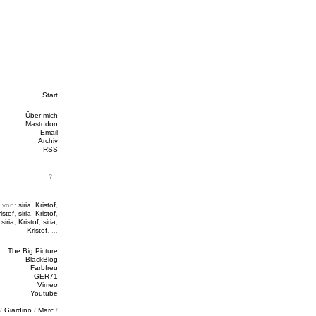
Start
Über mich
Mastodon
Email
Archiv
RSS
 von:
siria
,
Kristof
,
istof
,
siria
,
Kristof
,
,
siria
,
Kristof
,
siria
,
Kristof
, ...
The Big Picture
BlackBlog
Farbfreu
GER71
Vimeo
Youtube
/
Giardino
/
Marc
/