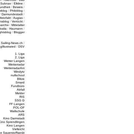
/
Subnav
/
Elkline
/
undheit
/
Beweis
/
wblog
/
Philoblog
/
/
Darmundestadt
/
Histofakt
/
Augias
/
rablog
/
Verrückt
/
oarchiv
/
Mittelalter
valia
/
Haumann
/
ghtsblog
/
Blogger
/
Sailing-News.ch
/
ngIllustrated
/
DSV
1. Liga
2. Liga
Wetter Langen
Wetterradar
WetterradarAni
Windytv
nullschool
Blitze
Smard
Fundbüro
Abfall
Melder
RIS
SSG G
FF Langen
POL-OF
Wallschule
ARS
Kino Darmstadt
Kino Sprendlingen
Kino Langen
Vielleicht
e Sauerstoffgerät