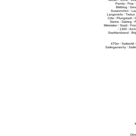
Panda
/
Fma
Bildblog
/
Ges
Susannchen
/
La
Langeninfo
/
Trebur
Cdw
/
Pfungstadt
/
Steine
/
Dablog
/
F
Mittelalter
/
Stadt
/
Fot
/
1300
/
Archi
Stadtlandsand
/
Bri
470er
/
Sailworld
Sailinganarchy
/
Saili
Ohn