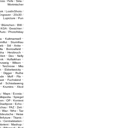
ross
/
Fefe
/
Siria
/
Wortmischer
tok
/
LostInShots
/
Engraver
/
20x30
/
Lupicture
/
Pun
/
Blümchen
/
BW
/
/
KGA
/
Gesichter
/
Auto
/
Photofriday
a
~
Kaltmamsell
~
rmflut
~
Sturmfrau
ieb
~
Stil
~
Anke
~
lla
~
Borrowfield
~
sha
~
Herzbruch
~
Vert
~
Dev
~
Nelly
enk
~
Huflaikhan
~
nzweig
~
Wilson
~
~
Teichrose
~
Mks
t
~
Ebbelwoicity
~
~
Digger
~
Ruthe
nde
~
Moff
~
Flix
~
ast
~
Fuchskind
~
il
~
Schisslaweng
~
Krumins
~
Xkcd
g
/
Maps
/
Ecosia
/
ikipedia
/
Spiegel
gen
/
OP
/
Kontext
Stadtpost
/
Echo
/
schau
/
FAZ
/
Zeit
/
/
Waz
/
Nrhz
/
Taz
ddeutsche
/
Heise
infuture
/
Titanic
/
n
/
Centralstation
/
Norient
/
Mashup
/
l
/
Rillenrudi
/
Bad