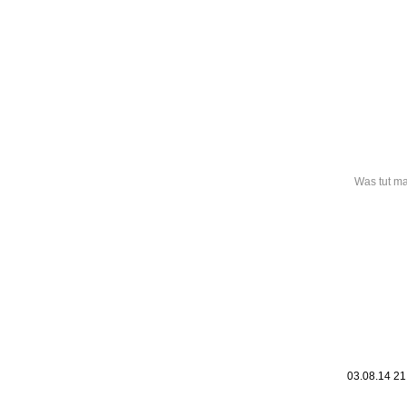
Leic
Belanglos
Was tut ma
03.08.14 2