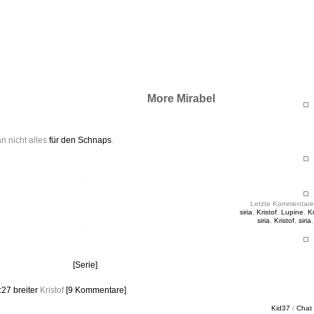
ht & Sinnig
es in unregelmäßigen Abständen
More Mirabel
n nicht alles
für den Schnaps
.
Letzte Kommentare
siria
,
Kristof
,
Lupine
,
Kr
siria
,
Kristof
,
siria
[Serie]
1:27
breiter
Kristof
[9 Kommentare]
Kid37
/
Chat