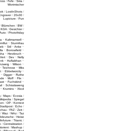
ross
/
Fefe
/
Siria
/
Wortmischer
tok
/
LostInShots
/
Engraver
/
20x30
/
Lupicture
/
Pun
/
Blümchen
/
BW
/
/
KGA
/
Gesichter
/
Auto
/
Photofriday
a
~
Kaltmamsell
~
rmflut
~
Sturmfrau
ieb
~
Stil
~
Anke
~
lla
~
Borrowfield
~
sha
~
Herzbruch
~
Vert
~
Dev
~
Nelly
enk
~
Huflaikhan
~
nzweig
~
Wilson
~
~
Teichrose
~
Mks
t
~
Ebbelwoicity
~
~
Digger
~
Ruthe
nde
~
Moff
~
Flix
~
ast
~
Fuchskind
~
il
~
Schisslaweng
~
Krumins
~
Xkcd
g
/
Maps
/
Ecosia
/
ikipedia
/
Spiegel
gen
/
OP
/
Kontext
Stadtpost
/
Echo
/
schau
/
FAZ
/
Zeit
/
/
Waz
/
Nrhz
/
Taz
ddeutsche
/
Heise
infuture
/
Titanic
/
n
/
Centralstation
/
Norient
/
Mashup
/
l
/
Rillenrudi
/
Bad