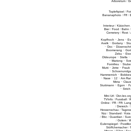
Arboretum
/
G
Topleftpixel
/
Fo
Bananaphoto
/
Fff
/
Interieur
/
Kätzchen
Bier
/
Food
/
Bahn
Cemetery
/
Rost
/
Kopfhoch
~
Jens
~
Ev
Axelk
~
Godany
~
Stu
~
Doc
~
Düsenschr
Boomerang
~
Gori
Zebu
~
Eto
Oldeurope
~
Stella
~
~
Mariong
~
Sv
Formfreu
~
Stube
Mutti
~
Jette
~
Frauk
~
Schoenundgu
Hammernich
~
Bobbes
~
Nase
~
12
~
Am Ra
Meta
~
Claus
Stuttmann
~
Egon
~
Fa
~
Strich
Mini Url
/
Dict.leo.or
TVInfo
/
Fussball
/
W
Online
/
FR
/
FR: Lan
/
Dreieich
/
Hessenschau
/
Tages
Nzz
/
Standard
/
Ksta
/
Bbc
/
Guardian
/
Sue
/
Golem
/
W
Eulenspiegel
/
Postillo
Stöffchemacher
/
Mtown
/
G3rst
/
Sou