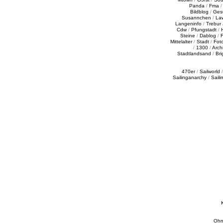
Panda
/
Fma
Bildblog
/
Ges
Susannchen
/
La
Langeninfo
/
Trebur
Cdw
/
Pfungstadt
/
Steine
/
Dablog
/
F
Mittelalter
/
Stadt
/
Fot
/
1300
/
Archi
Stadtlandsand
/
Bri
470er
/
Sailworld
Sailinganarchy
/
Saili
Ohn