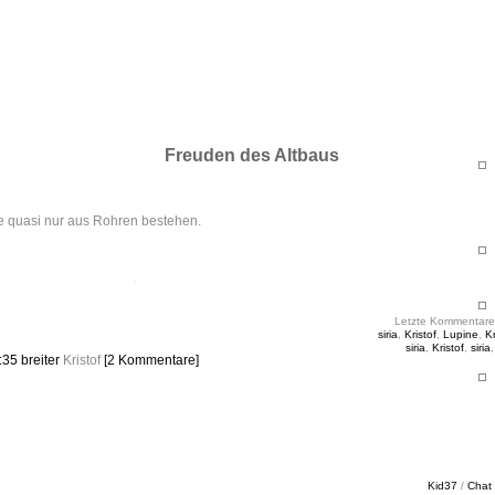
ht & Sinnig
es in unregelmäßigen Abständen
Freuden des Altbaus
e quasi nur aus Rohren bestehen.
Letzte Kommentare
siria
,
Kristof
,
Lupine
,
Kr
siria
,
Kristof
,
siria
7:35
breiter
Kristof
[2 Kommentare]
Kid37
/
Chat