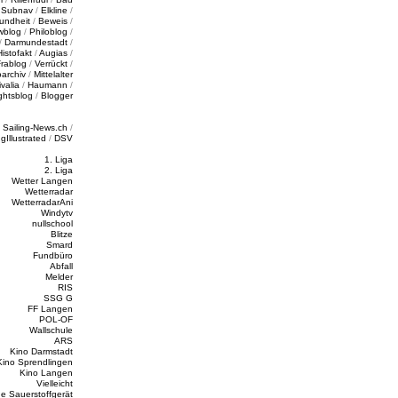
/
Subnav
/
Elkline
/
undheit
/
Beweis
/
wblog
/
Philoblog
/
/
Darmundestadt
/
Histofakt
/
Augias
/
rablog
/
Verrückt
/
oarchiv
/
Mittelalter
valia
/
Haumann
/
ghtsblog
/
Blogger
/
Sailing-News.ch
/
ngIllustrated
/
DSV
1. Liga
2. Liga
Wetter Langen
Wetterradar
WetterradarAni
Windytv
nullschool
Blitze
Smard
Fundbüro
Abfall
Melder
RIS
SSG G
FF Langen
POL-OF
Wallschule
ARS
Kino Darmstadt
Kino Sprendlingen
Kino Langen
Vielleicht
e Sauerstoffgerät