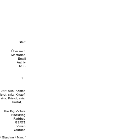
Start
Über mich
Mastodon
Email
Archiv
RSS
 von:
siria
,
Kristof
,
istof
,
siria
,
Kristof
,
,
siria
,
Kristof
,
siria
,
Kristof
, ...
The Big Picture
BlackBlog
Farbfreu
GER71
Vimeo
Youtube
/
Giardino
/
Marc
/