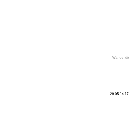
Leic
Belanglos
Wände, di
29.05.14 1