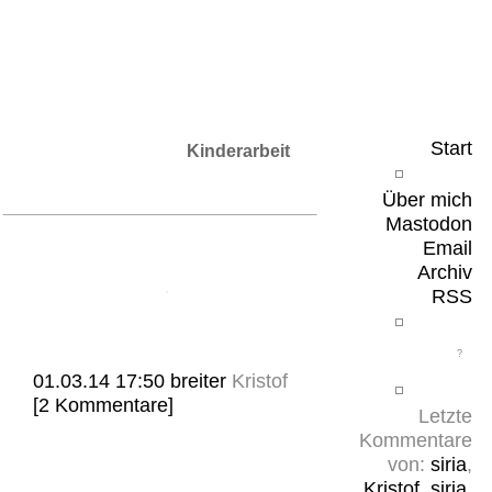
Leicht & Sinnig
Belangloses in unregelmäßigen Abständen
Start
Kinderarbeit
Über mich
Mastodon
Email
Archiv
RSS
01.03.14 17:50
breiter
Kristof
[2 Kommentare]
Letzte
Kommentare
von:
siria
,
Kristof
,
siria
,