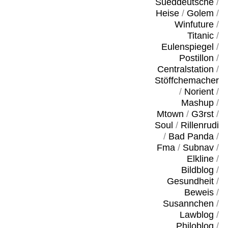
Sueddeutsche
/
Heise
/
Golem
/
Winfuture
/
Titanic
/
Eulenspiegel
/
Postillon
/
Centralstation
/
Stöffchemacher
/
Norient
/
Mashup
/
Mtown
/
G3rst
/
Soul
/
Rillenrudi
/
Bad Panda
/
Fma
/
Subnav
/
Elkline
/
Bildblog
/
Gesundheit
/
Beweis
/
Susannchen
/
Lawblog
/
Philoblog
/