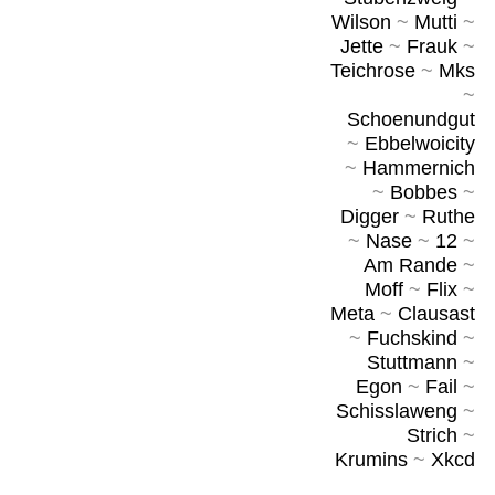
Wilson
~
Mutti
~
Jette
~
Frauk
~
Teichrose
~
Mks
~
Schoenundgut
~
Ebbelwoicity
~
Hammernich
~
Bobbes
~
Digger
~
Ruthe
~
Nase
~
12
~
Am Rande
~
Moff
~
Flix
~
Meta
~
Clausast
~
Fuchskind
~
Stuttmann
~
Egon
~
Fail
~
Schisslaweng
~
Strich
~
Krumins
~
Xkcd