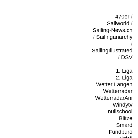
470er
/
Sailworld
/
Sailing-News.ch
/
Sailinganarchy
/
SailingIllustrated
/
DSV
1. Liga
2. Liga
Wetter Langen
Wetterradar
WetterradarAni
Windytv
nullschool
Blitze
Smard
Fundbüro