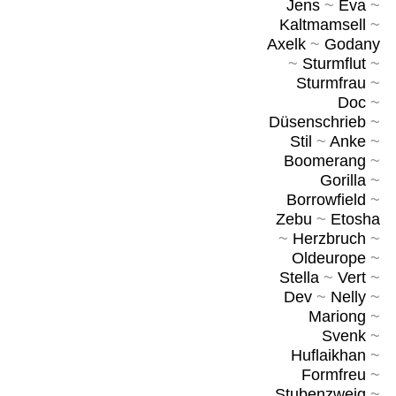
Jens
~
Eva
~
Kaltmamsell
~
Axelk
~
Godany
~
Sturmflut
~
Sturmfrau
~
Doc
~
Düsenschrieb
~
Stil
~
Anke
~
Boomerang
~
Gorilla
~
Borrowfield
~
Zebu
~
Etosha
~
Herzbruch
~
Oldeurope
~
Stella
~
Vert
~
Dev
~
Nelly
~
Mariong
~
Svenk
~
Huflaikhan
~
Formfreu
~
Stubenzweig
~