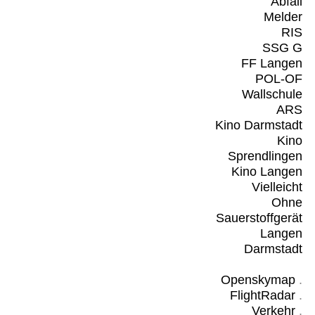
Abfall
Melder
RIS
SSG G
FF Langen
POL-OF
Wallschule
ARS
Kino Darmstadt
Kino
Sprendlingen
Kino Langen
Vielleicht
Ohne
Sauerstoffgerät
Langen
Darmstadt
Openskymap
.
FlightRadar
.
Verkehr
.