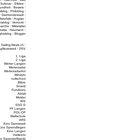
/
Subnav
/
Elkline
/
undheit
/
Beweis
/
wblog
/
Philoblog
/
/
Darmundestadt
/
Histofakt
/
Augias
/
rablog
/
Verrückt
/
oarchiv
/
Mittelalter
valia
/
Haumann
/
ghtsblog
/
Blogger
/
Sailing-News.ch
/
ngIllustrated
/
DSV
1. Liga
2. Liga
Wetter Langen
Wetterradar
WetterradarAni
Windytv
nullschool
Blitze
Smard
Fundbüro
Abfall
Melder
RIS
SSG G
FF Langen
POL-OF
Wallschule
ARS
Kino Darmstadt
Kino Sprendlingen
Kino Langen
Vielleicht
e Sauerstoffgerät