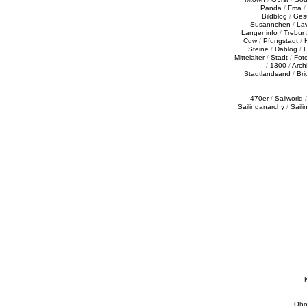
Panda
/
Fma
Bildblog
/
Ges
Susannchen
/
La
Langeninfo
/
Trebur
Cdw
/
Pfungstadt
/
Steine
/
Dablog
/
F
Mittelalter
/
Stadt
/
Fot
/
1300
/
Archi
Stadtlandsand
/
Bri
470er
/
Sailworld
Sailinganarchy
/
Saili
Ohn