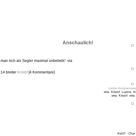
ht & Sinnig
es in unregelmäßigen Abständen
Anschaulich!
man sich als Segler maximal unbeliebt
?
via
9:14
breiter
Kristof
[4 Kommentare]
Letzte Kommentare
siria
,
Kristof
,
Lupine
,
Kr
siria
,
Kristof
,
siria
Kid37
/
Chat