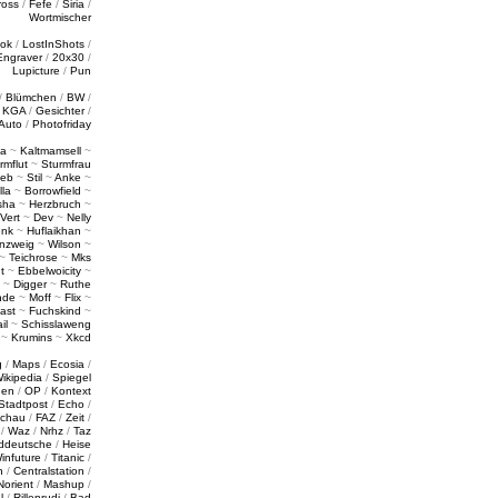
ross
/
Fefe
/
Siria
/
Wortmischer
tok
/
LostInShots
/
Engraver
/
20x30
/
Lupicture
/
Pun
/
Blümchen
/
BW
/
/
KGA
/
Gesichter
/
Auto
/
Photofriday
a
~
Kaltmamsell
~
rmflut
~
Sturmfrau
ieb
~
Stil
~
Anke
~
lla
~
Borrowfield
~
sha
~
Herzbruch
~
Vert
~
Dev
~
Nelly
enk
~
Huflaikhan
~
nzweig
~
Wilson
~
~
Teichrose
~
Mks
t
~
Ebbelwoicity
~
~
Digger
~
Ruthe
nde
~
Moff
~
Flix
~
ast
~
Fuchskind
~
il
~
Schisslaweng
~
Krumins
~
Xkcd
g
/
Maps
/
Ecosia
/
ikipedia
/
Spiegel
gen
/
OP
/
Kontext
Stadtpost
/
Echo
/
schau
/
FAZ
/
Zeit
/
/
Waz
/
Nrhz
/
Taz
ddeutsche
/
Heise
infuture
/
Titanic
/
n
/
Centralstation
/
Norient
/
Mashup
/
l
/
Rillenrudi
/
Bad