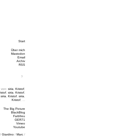
Start
Über mich
Mastodon
Email
Archiv
RSS
 von:
siria
,
Kristof
,
istof
,
siria
,
Kristof
,
,
siria
,
Kristof
,
siria
,
Kristof
, ...
The Big Picture
BlackBlog
Farbfreu
GER71
Vimeo
Youtube
/
Giardino
/
Marc
/