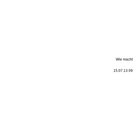
Leic
Belanglos
Wie macht 
15.07.13 0