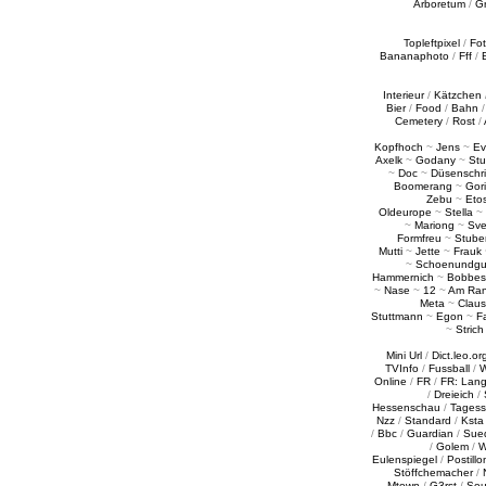
Arboretum
/
G
Topleftpixel
/
Fo
Bananaphoto
/
Fff
/
Interieur
/
Kätzchen
Bier
/
Food
/
Bahn
Cemetery
/
Rost
/
Kopfhoch
~
Jens
~
Ev
Axelk
~
Godany
~
Stu
~
Doc
~
Düsenschr
Boomerang
~
Gori
Zebu
~
Eto
Oldeurope
~
Stella
~
~
Mariong
~
Sv
Formfreu
~
Stube
Mutti
~
Jette
~
Frauk
~
Schoenundgu
Hammernich
~
Bobbes
~
Nase
~
12
~
Am Ra
Meta
~
Claus
Stuttmann
~
Egon
~
Fa
~
Strich
Mini Url
/
Dict.leo.or
TVInfo
/
Fussball
/
W
Online
/
FR
/
FR: Lan
/
Dreieich
/
Hessenschau
/
Tages
Nzz
/
Standard
/
Ksta
/
Bbc
/
Guardian
/
Sue
/
Golem
/
W
Eulenspiegel
/
Postillo
Stöffchemacher
/
Mtown
/
G3rst
/
Sou