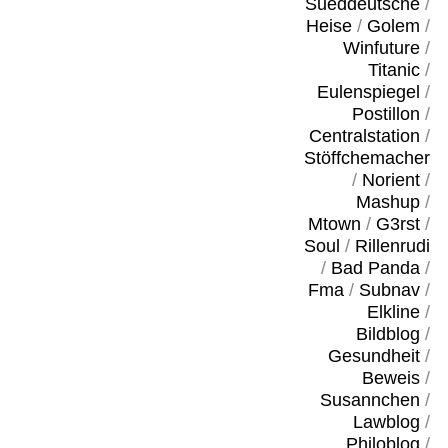
Sueddeutsche
/
Heise
/
Golem
/
Winfuture
/
Titanic
/
Eulenspiegel
/
Postillon
/
Centralstation
/
Stöffchemacher
/
Norient
/
Mashup
/
Mtown
/
G3rst
/
Soul
/
Rillenrudi
/
Bad Panda
/
Fma
/
Subnav
/
Elkline
/
Bildblog
/
Gesundheit
/
Beweis
/
Susannchen
/
Lawblog
/
Philoblog
/