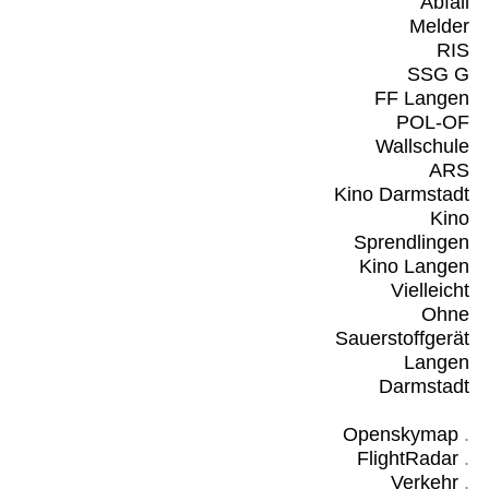
Abfall
Melder
RIS
SSG G
FF Langen
POL-OF
Wallschule
ARS
Kino Darmstadt
Kino
Sprendlingen
Kino Langen
Vielleicht
Ohne
Sauerstoffgerät
Langen
Darmstadt
Openskymap
.
FlightRadar
.
Verkehr
.