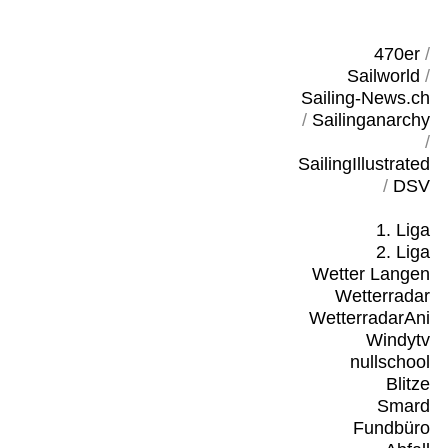
470er
/
Sailworld
/
Sailing-News.ch
/
Sailinganarchy
/
SailingIllustrated
/
DSV
1. Liga
2. Liga
Wetter Langen
Wetterradar
WetterradarAni
Windytv
nullschool
Blitze
Smard
Fundbüro