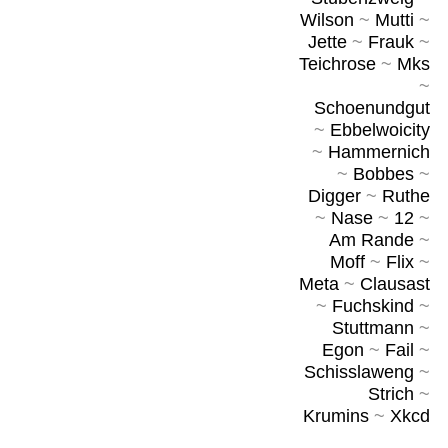
Wilson
~
Mutti
~
Jette
~
Frauk
~
Teichrose
~
Mks
~
Schoenundgut
~
Ebbelwoicity
~
Hammernich
~
Bobbes
~
Digger
~
Ruthe
~
Nase
~
12
~
Am Rande
~
Moff
~
Flix
~
Meta
~
Clausast
~
Fuchskind
~
Stuttmann
~
Egon
~
Fail
~
Schisslaweng
~
Strich
~
Krumins
~
Xkcd