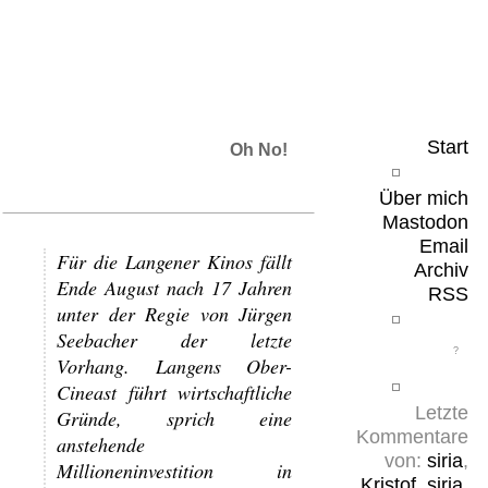
Leicht & Sinnig
Belangloses in unregelmäßigen Abständen
Start
Oh No!
Über mich
Mastodon
Email
Für die Langener Kinos fällt
Archiv
Ende August nach 17 Jahren
RSS
unter der Regie von Jürgen
Seebacher der letzte
Vorhang. Langens Ober-
Cineast führt wirtschaftliche
Letzte
Gründe, sprich eine
Kommentare
anstehende
von:
siria
,
Millioneninvestition in
Kristof
,
siria
,