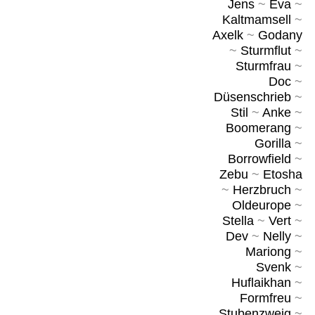
Jens
~
Eva
~
Kaltmamsell
~
Axelk
~
Godany
~
Sturmflut
~
Sturmfrau
~
Doc
~
Düsenschrieb
~
Stil
~
Anke
~
Boomerang
~
Gorilla
~
Borrowfield
~
Zebu
~
Etosha
~
Herzbruch
~
Oldeurope
~
Stella
~
Vert
~
Dev
~
Nelly
~
Mariong
~
Svenk
~
Huflaikhan
~
Formfreu
~
Stubenzweig
~