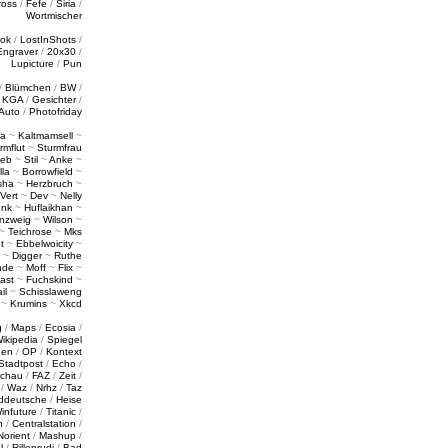
ross
/
Fefe
/
Siria
/
Wortmischer
tok
/
LostInShots
/
Engraver
/
20x30
/
Lupicture
/
Pun
/
Blümchen
/
BW
/
/
KGA
/
Gesichter
/
Auto
/
Photofriday
a
~
Kaltmamsell
~
rmflut
~
Sturmfrau
ieb
~
Stil
~
Anke
~
lla
~
Borrowfield
~
sha
~
Herzbruch
~
Vert
~
Dev
~
Nelly
enk
~
Huflaikhan
~
nzweig
~
Wilson
~
~
Teichrose
~
Mks
t
~
Ebbelwoicity
~
~
Digger
~
Ruthe
nde
~
Moff
~
Flix
~
ast
~
Fuchskind
~
il
~
Schisslaweng
~
Krumins
~
Xkcd
g
/
Maps
/
Ecosia
/
ikipedia
/
Spiegel
gen
/
OP
/
Kontext
Stadtpost
/
Echo
/
schau
/
FAZ
/
Zeit
/
/
Waz
/
Nrhz
/
Taz
ddeutsche
/
Heise
infuture
/
Titanic
/
n
/
Centralstation
/
Norient
/
Mashup
/
l
/
Rillenrudi
/
Bad