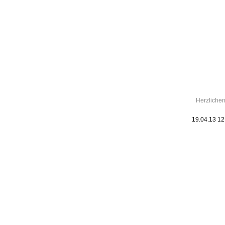
Leic
Belanglos
Herzliche
19.04.13 1