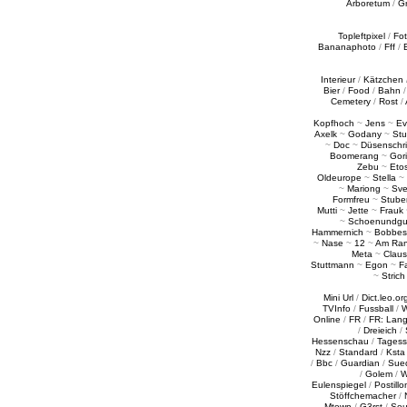
Arboretum
/
G
Topleftpixel
/
Fo
Bananaphoto
/
Fff
/
Interieur
/
Kätzchen
Bier
/
Food
/
Bahn
Cemetery
/
Rost
/
Kopfhoch
~
Jens
~
Ev
Axelk
~
Godany
~
Stu
~
Doc
~
Düsenschr
Boomerang
~
Gori
Zebu
~
Eto
Oldeurope
~
Stella
~
~
Mariong
~
Sv
Formfreu
~
Stube
Mutti
~
Jette
~
Frauk
~
Schoenundgu
Hammernich
~
Bobbes
~
Nase
~
12
~
Am Ra
Meta
~
Claus
Stuttmann
~
Egon
~
Fa
~
Strich
Mini Url
/
Dict.leo.or
TVInfo
/
Fussball
/
W
Online
/
FR
/
FR: Lan
/
Dreieich
/
Hessenschau
/
Tages
Nzz
/
Standard
/
Ksta
/
Bbc
/
Guardian
/
Sue
/
Golem
/
W
Eulenspiegel
/
Postillo
Stöffchemacher
/
Mtown
/
G3rst
/
Sou