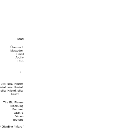
Start
Über mich
Mastodon
Email
Archiv
RSS
 von:
siria
,
Kristof
,
istof
,
siria
,
Kristof
,
,
siria
,
Kristof
,
siria
,
Kristof
, ...
The Big Picture
BlackBlog
Farbfreu
GER71
Vimeo
Youtube
/
Giardino
/
Marc
/