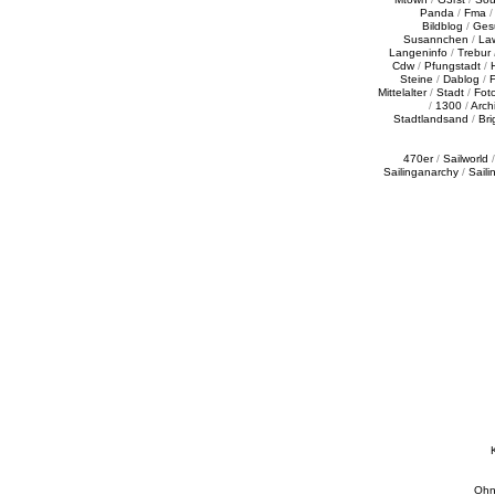
Panda
/
Fma
Bildblog
/
Ges
Susannchen
/
La
Langeninfo
/
Trebur
Cdw
/
Pfungstadt
/
Steine
/
Dablog
/
F
Mittelalter
/
Stadt
/
Fot
/
1300
/
Archi
Stadtlandsand
/
Bri
470er
/
Sailworld
Sailinganarchy
/
Saili
Ohn