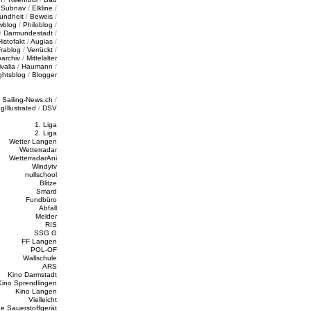
/
Subnav
/
Elkline
/
undheit
/
Beweis
/
wblog
/
Philoblog
/
/
Darmundestadt
/
Histofakt
/
Augias
/
rablog
/
Verrückt
/
oarchiv
/
Mittelalter
valia
/
Haumann
/
ghtsblog
/
Blogger
/
Sailing-News.ch
/
ngIllustrated
/
DSV
1. Liga
2. Liga
Wetter Langen
Wetterradar
WetterradarAni
Windytv
nullschool
Blitze
Smard
Fundbüro
Abfall
Melder
RIS
SSG G
FF Langen
POL-OF
Wallschule
ARS
Kino Darmstadt
Kino Sprendlingen
Kino Langen
Vielleicht
e Sauerstoffgerät