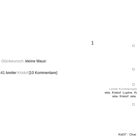
ht & Sinnig
es in unregelmäßigen Abständen
1
n Glückwunsch,
kleine Maus
!
2:41
breiter
Kristof
[10 Kommentare]
Letzte Kommentare
siria
,
Kristof
,
Lupine
,
Kr
siria
,
Kristof
,
siria
Kid37
/
Chat