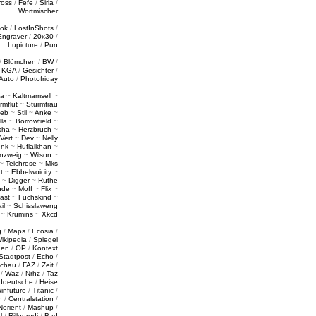
ross
/
Fefe
/
Siria
/
Wortmischer
tok
/
LostInShots
/
Engraver
/
20x30
/
Lupicture
/
Pun
/
Blümchen
/
BW
/
/
KGA
/
Gesichter
/
Auto
/
Photofriday
a
~
Kaltmamsell
~
rmflut
~
Sturmfrau
ieb
~
Stil
~
Anke
~
lla
~
Borrowfield
~
sha
~
Herzbruch
~
Vert
~
Dev
~
Nelly
enk
~
Huflaikhan
~
nzweig
~
Wilson
~
~
Teichrose
~
Mks
t
~
Ebbelwoicity
~
~
Digger
~
Ruthe
nde
~
Moff
~
Flix
~
ast
~
Fuchskind
~
il
~
Schisslaweng
~
Krumins
~
Xkcd
g
/
Maps
/
Ecosia
/
ikipedia
/
Spiegel
gen
/
OP
/
Kontext
Stadtpost
/
Echo
/
schau
/
FAZ
/
Zeit
/
/
Waz
/
Nrhz
/
Taz
ddeutsche
/
Heise
infuture
/
Titanic
/
n
/
Centralstation
/
Norient
/
Mashup
/
l
/
Rillenrudi
/
Bad