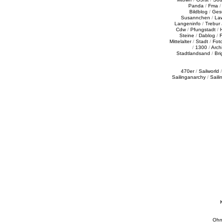
Panda
/
Fma
Bildblog
/
Ges
Susannchen
/
La
Langeninfo
/
Trebur
Cdw
/
Pfungstadt
/
Steine
/
Dablog
/
F
Mittelalter
/
Stadt
/
Fot
/
1300
/
Archi
Stadtlandsand
/
Bri
470er
/
Sailworld
Sailinganarchy
/
Saili
Ohn