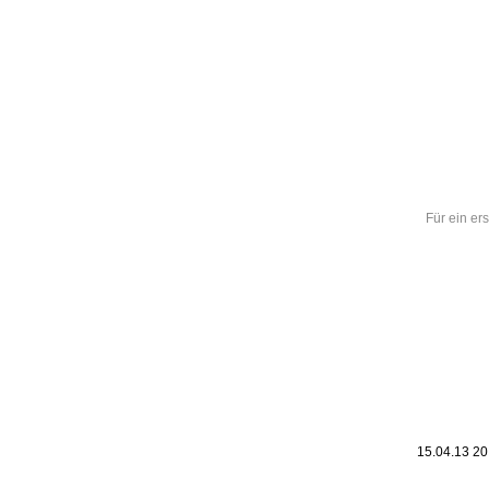
Leic
Belanglos
Für ein ers
15.04.13 2