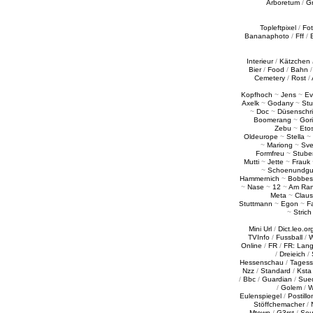
Arboretum
/
G
Topleftpixel
/
Fo
Bananaphoto
/
Fff
/
Interieur
/
Kätzchen
Bier
/
Food
/
Bahn
Cemetery
/
Rost
/
Kopfhoch
~
Jens
~
Ev
Axelk
~
Godany
~
Stu
~
Doc
~
Düsenschr
Boomerang
~
Gori
Zebu
~
Eto
Oldeurope
~
Stella
~
~
Mariong
~
Sv
Formfreu
~
Stube
Mutti
~
Jette
~
Frauk
~
Schoenundgu
Hammernich
~
Bobbes
~
Nase
~
12
~
Am Ra
Meta
~
Claus
Stuttmann
~
Egon
~
Fa
~
Strich
Mini Url
/
Dict.leo.or
TVInfo
/
Fussball
/
W
Online
/
FR
/
FR: Lan
/
Dreieich
/
Hessenschau
/
Tages
Nzz
/
Standard
/
Ksta
/
Bbc
/
Guardian
/
Sue
/
Golem
/
W
Eulenspiegel
/
Postillo
Stöffchemacher
/
Mtown
/
G3rst
/
Sou