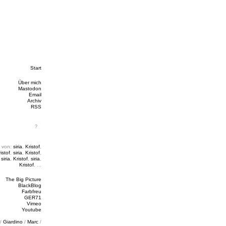
Start
Über mich
Mastodon
Email
Archiv
RSS
 von:
siria
,
Kristof
,
istof
,
siria
,
Kristof
,
,
siria
,
Kristof
,
siria
,
Kristof
, ...
The Big Picture
BlackBlog
Farbfreu
GER71
Vimeo
Youtube
/
Giardino
/
Marc
/