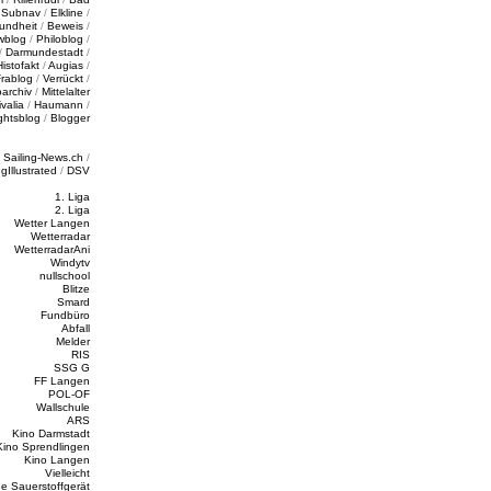
/
Subnav
/
Elkline
/
undheit
/
Beweis
/
wblog
/
Philoblog
/
/
Darmundestadt
/
Histofakt
/
Augias
/
rablog
/
Verrückt
/
oarchiv
/
Mittelalter
valia
/
Haumann
/
ghtsblog
/
Blogger
/
Sailing-News.ch
/
ngIllustrated
/
DSV
1. Liga
2. Liga
Wetter Langen
Wetterradar
WetterradarAni
Windytv
nullschool
Blitze
Smard
Fundbüro
Abfall
Melder
RIS
SSG G
FF Langen
POL-OF
Wallschule
ARS
Kino Darmstadt
Kino Sprendlingen
Kino Langen
Vielleicht
e Sauerstoffgerät