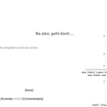
ht & Sinnig
es in unregelmäßigen Abständen
Na also, geht doch ...
tes Angrillen reicht das schon.
Letzte Kommentare
siria
,
Kristof
,
Lupine
,
Kr
siria
,
Kristof
,
siria
[Serie]
0:28
breiter
Kristof
[3 Kommentare]
Kid37
/
Chat