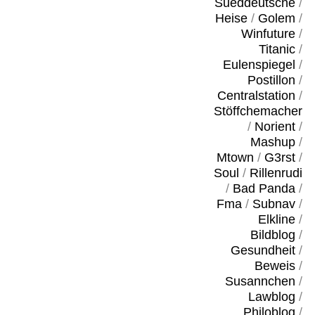
Sueddeutsche
/
Heise
/
Golem
/
Winfuture
/
Titanic
/
Eulenspiegel
/
Postillon
/
Centralstation
/
Stöffchemacher
/
Norient
/
Mashup
/
Mtown
/
G3rst
/
Soul
/
Rillenrudi
/
Bad Panda
/
Fma
/
Subnav
/
Elkline
/
Bildblog
/
Gesundheit
/
Beweis
/
Susannchen
/
Lawblog
/
Philoblog
/