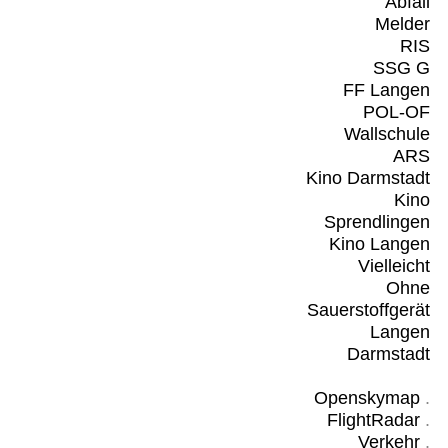
Abfall
Melder
RIS
SSG G
FF Langen
POL-OF
Wallschule
ARS
Kino Darmstadt
Kino
Sprendlingen
Kino Langen
Vielleicht
Ohne
Sauerstoffgerät
Langen
Darmstadt
Openskymap
.
FlightRadar
.
Verkehr
.