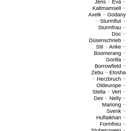
Jens
~
Eva
~
Kaltmamsell
~
Axelk
~
Godany
~
Sturmflut
~
Sturmfrau
~
Doc
~
Düsenschrieb
~
Stil
~
Anke
~
Boomerang
~
Gorilla
~
Borrowfield
~
Zebu
~
Etosha
~
Herzbruch
~
Oldeurope
~
Stella
~
Vert
~
Dev
~
Nelly
~
Mariong
~
Svenk
~
Huflaikhan
~
Formfreu
~
Stubenzweig
~