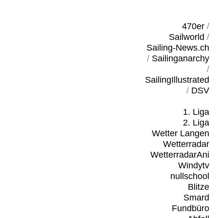
470er
/
Sailworld
/
Sailing-News.ch
/
Sailinganarchy
/
SailingIllustrated
/
DSV
1. Liga
2. Liga
Wetter Langen
Wetterradar
WetterradarAni
Windytv
nullschool
Blitze
Smard
Fundbüro