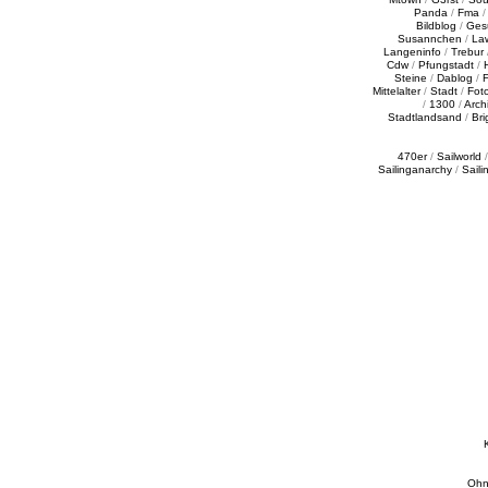
Panda
/
Fma
Bildblog
/
Ges
Susannchen
/
La
Langeninfo
/
Trebur
Cdw
/
Pfungstadt
/
Steine
/
Dablog
/
F
Mittelalter
/
Stadt
/
Fot
/
1300
/
Archi
Stadtlandsand
/
Bri
470er
/
Sailworld
Sailinganarchy
/
Saili
Ohn