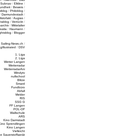
/
Subnav
/
Elkline
/
undheit
/
Beweis
/
wblog
/
Philoblog
/
/
Darmundestadt
/
Histofakt
/
Augias
/
rablog
/
Verrückt
/
oarchiv
/
Mittelalter
valia
/
Haumann
/
ghtsblog
/
Blogger
/
Sailing-News.ch
/
ngIllustrated
/
DSV
1. Liga
2. Liga
Wetter Langen
Wetterradar
WetterradarAni
Windytv
nullschool
Blitze
Smard
Fundbüro
Abfall
Melder
RIS
SSG G
FF Langen
POL-OF
Wallschule
ARS
Kino Darmstadt
Kino Sprendlingen
Kino Langen
Vielleicht
e Sauerstoffgerät