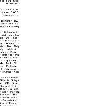
ross
/
Fefe
/
Siria
/
Wortmischer
tok
/
LostInShots
/
Engraver
/
20x30
/
Lupicture
/
Pun
/
Blümchen
/
BW
/
/
KGA
/
Gesichter
/
Auto
/
Photofriday
a
~
Kaltmamsell
~
rmflut
~
Sturmfrau
ieb
~
Stil
~
Anke
~
lla
~
Borrowfield
~
sha
~
Herzbruch
~
Vert
~
Dev
~
Nelly
enk
~
Huflaikhan
~
nzweig
~
Wilson
~
~
Teichrose
~
Mks
t
~
Ebbelwoicity
~
~
Digger
~
Ruthe
nde
~
Moff
~
Flix
~
ast
~
Fuchskind
~
il
~
Schisslaweng
~
Krumins
~
Xkcd
g
/
Maps
/
Ecosia
/
ikipedia
/
Spiegel
gen
/
OP
/
Kontext
Stadtpost
/
Echo
/
schau
/
FAZ
/
Zeit
/
/
Waz
/
Nrhz
/
Taz
ddeutsche
/
Heise
infuture
/
Titanic
/
n
/
Centralstation
/
Norient
/
Mashup
/
l
/
Rillenrudi
/
Bad