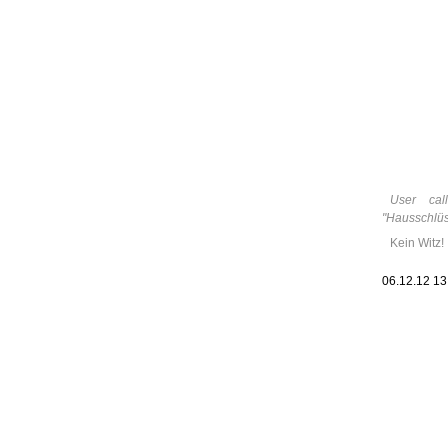
Leic
Belanglos
User cal
"Hausschlüss
Kein Witz!
06.12.12 1