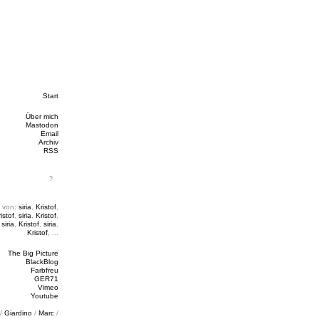
Start
Über mich
Mastodon
Email
Archiv
RSS
 von:
siria
,
Kristof
,
istof
,
siria
,
Kristof
,
,
siria
,
Kristof
,
siria
,
Kristof
, ...
The Big Picture
BlackBlog
Farbfreu
GER71
Vimeo
Youtube
/
Giardino
/
Marc
/