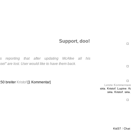
ht & Sinnig
es in unregelmäßigen Abständen
Support, doo!
ls reporting that after updating McAfee all his
el" are lost. User would like to have them back.
3:50
breiter
Kristof
[1 Kommentar]
Letzte Kommentare
siria
,
Kristof
,
Lupine
,
Kr
siria
,
Kristof
,
siria
Kid37
/
Chat