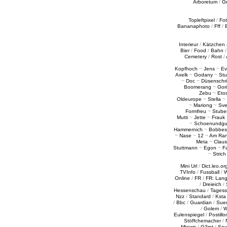
Arboretum
/
G
Topleftpixel
/
Fo
Bananaphoto
/
Fff
/
Interieur
/
Kätzchen
Bier
/
Food
/
Bahn
Cemetery
/
Rost
/
Kopfhoch
~
Jens
~
Ev
Axelk
~
Godany
~
Stu
~
Doc
~
Düsenschr
Boomerang
~
Gori
Zebu
~
Eto
Oldeurope
~
Stella
~
~
Mariong
~
Sv
Formfreu
~
Stube
Mutti
~
Jette
~
Frauk
~
Schoenundgu
Hammernich
~
Bobbes
~
Nase
~
12
~
Am Ra
Meta
~
Claus
Stuttmann
~
Egon
~
Fa
~
Strich
Mini Url
/
Dict.leo.or
TVInfo
/
Fussball
/
W
Online
/
FR
/
FR: Lan
/
Dreieich
/
Hessenschau
/
Tages
Nzz
/
Standard
/
Ksta
/
Bbc
/
Guardian
/
Sue
/
Golem
/
W
Eulenspiegel
/
Postillo
Stöffchemacher
/
Mtown
/
G3rst
/
Sou