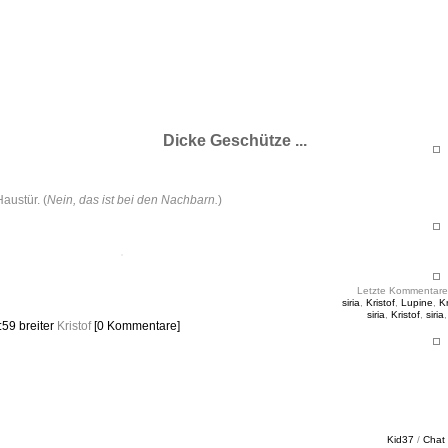
ht & Sinnig
es in unregelmäßigen Abständen
Dicke Geschütze ...
Haustür. (
Nein, das ist bei den Nachbarn.
)
Letzte Kommentare
siria
,
Kristof
,
Lupine
,
Kr
siria
,
Kristof
,
siria
2:59
breiter
Kristof
[0 Kommentare]
Kid37
/
Chat