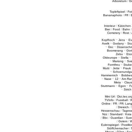
Arboretum
/
G
Topleftpixel
/
Fo
Bananaphoto
/
Fff
/
Interieur
/
Kätzchen
Bier
/
Food
/
Bahn
Cemetery
/
Rost
/
Kopfhoch
~
Jens
~
Ev
Axelk
~
Godany
~
Stu
~
Doc
~
Düsenschr
Boomerang
~
Gori
Zebu
~
Eto
Oldeurope
~
Stella
~
~
Mariong
~
Sv
Formfreu
~
Stube
Mutti
~
Jette
~
Frauk
~
Schoenundgu
Hammernich
~
Bobbes
~
Nase
~
12
~
Am Ra
Meta
~
Claus
Stuttmann
~
Egon
~
Fa
~
Strich
Mini Url
/
Dict.leo.or
TVInfo
/
Fussball
/
W
Online
/
FR
/
FR: Lan
/
Dreieich
/
Hessenschau
/
Tages
Nzz
/
Standard
/
Ksta
/
Bbc
/
Guardian
/
Sue
/
Golem
/
W
Eulenspiegel
/
Postillo
Stöffchemacher
/
Mtown
/
G3rst
/
Sou