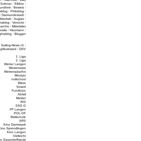
/
Subnav
/
Elkline
/
undheit
/
Beweis
/
wblog
/
Philoblog
/
/
Darmundestadt
/
Histofakt
/
Augias
/
rablog
/
Verrückt
/
oarchiv
/
Mittelalter
valia
/
Haumann
/
ghtsblog
/
Blogger
/
Sailing-News.ch
/
ngIllustrated
/
DSV
1. Liga
2. Liga
Wetter Langen
Wetterradar
WetterradarAni
Windytv
nullschool
Blitze
Smard
Fundbüro
Abfall
Melder
RIS
SSG G
FF Langen
POL-OF
Wallschule
ARS
Kino Darmstadt
Kino Sprendlingen
Kino Langen
Vielleicht
e Sauerstoffgerät