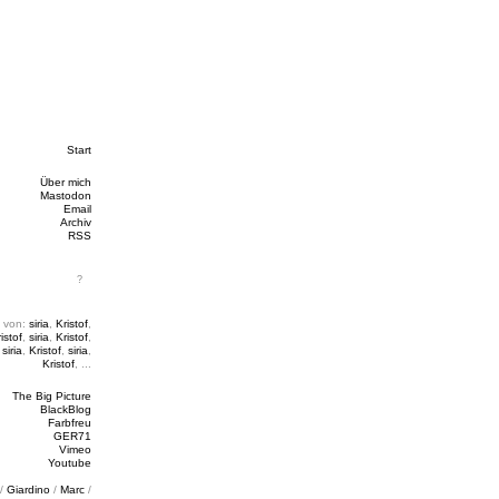
Start
Über mich
Mastodon
Email
Archiv
RSS
 von:
siria
,
Kristof
,
istof
,
siria
,
Kristof
,
,
siria
,
Kristof
,
siria
,
Kristof
, ...
The Big Picture
BlackBlog
Farbfreu
GER71
Vimeo
Youtube
/
Giardino
/
Marc
/