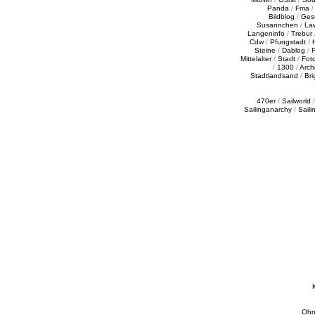
Panda
/
Fma
Bildblog
/
Ges
Susannchen
/
La
Langeninfo
/
Trebur
Cdw
/
Pfungstadt
/
Steine
/
Dablog
/
F
Mittelalter
/
Stadt
/
Fot
/
1300
/
Archi
Stadtlandsand
/
Bri
470er
/
Sailworld
Sailinganarchy
/
Saili
Ohn