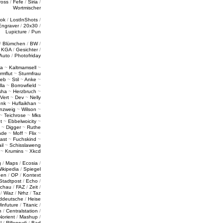
ross
/
Fefe
/
Siria
/
Wortmischer
tok
/
LostInShots
/
Engraver
/
20x30
/
Lupicture
/
Pun
/
Blümchen
/
BW
/
/
KGA
/
Gesichter
/
Auto
/
Photofriday
a
~
Kaltmamsell
~
rmflut
~
Sturmfrau
ieb
~
Stil
~
Anke
~
lla
~
Borrowfield
~
sha
~
Herzbruch
~
Vert
~
Dev
~
Nelly
enk
~
Huflaikhan
~
nzweig
~
Wilson
~
~
Teichrose
~
Mks
t
~
Ebbelwoicity
~
~
Digger
~
Ruthe
nde
~
Moff
~
Flix
~
ast
~
Fuchskind
~
il
~
Schisslaweng
~
Krumins
~
Xkcd
g
/
Maps
/
Ecosia
/
ikipedia
/
Spiegel
gen
/
OP
/
Kontext
Stadtpost
/
Echo
/
schau
/
FAZ
/
Zeit
/
/
Waz
/
Nrhz
/
Taz
ddeutsche
/
Heise
infuture
/
Titanic
/
n
/
Centralstation
/
Norient
/
Mashup
/
l
/
Rillenrudi
/
Bad