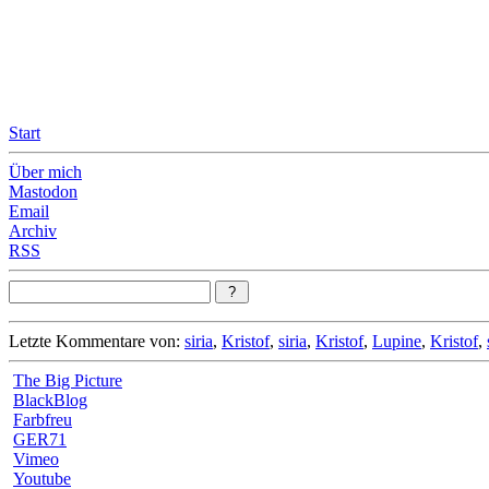
Leicht & Sinnig
Belangloses in unregelmäßigen Abständen
Start
Über mich
Mastodon
Email
Archiv
RSS
Letzte Kommentare von:
siria
,
Kristof
,
siria
,
Kristof
,
Lupine
,
Kristof
,
The Big Picture
BlackBlog
Farbfreu
GER71
Vimeo
Youtube