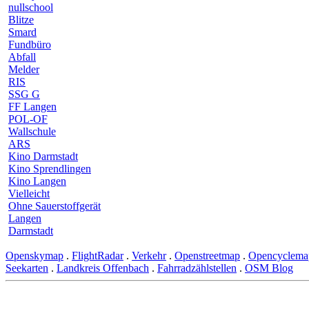
nullschool
Blitze
Smard
Fundbüro
Abfall
Melder
RIS
SSG G
FF Langen
POL-OF
Wallschule
ARS
Kino Darmstadt
Kino Sprendlingen
Kino Langen
Vielleicht
Ohne Sauerstoffgerät
Langen
Darmstadt
Openskymap
.
FlightRadar
.
Verkehr
.
Openstreetmap
.
Opencyclema
Seekarten
.
Landkreis Offenbach
.
Fahrradzählstellen
.
OSM Blog