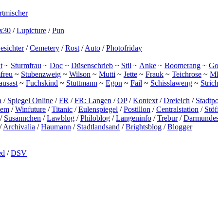
tmischer
x30
/
Lupicture
/
Pun
esichter
/
Cemetery
/
Rost
/
Auto
/
Photofriday
t
~
Sturmfrau
~
Doc
~
Düsenschrieb
~
Stil
~
Anke
~
Boomerang
~
Gor
freu
~
Stubenzweig
~
Wilson
~
Mutti
~
Jette
~
Frauk
~
Teichrose
~
M
ausast
~
Fuchskind
~
Stuttmann
~
Egon
~
Fail
~
Schisslaweng
~
Stric
a
/
Spiegel Online
/
FR
/
FR: Langen
/
OP
/
Kontext
/
Dreieich
/
Stadtpo
lem
/
Winfuture
/
Titanic
/
Eulenspiegel
/
Postillon
/
Centralstation
/
Stö
/
Susannchen
/
Lawblog
/
Philoblog
/
Langeninfo
/
Trebur
/
Darmundes
/
Archivalia
/
Haumann
/
Stadtlandsand
/
Brightsblog
/
Blogger
ed
/
DSV