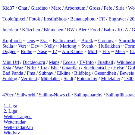
Kid37
/
Chat
/
Giardino
/
Marc
/
Arboretum
/
Gross
/
Fefe
/
Siria
/
Wor
Topleftpixel
/
Fotok
/
LostInShots
/
Bananaphoto
/
Fff
/
Engraver
/
20
Interieur
/
Kätzchen
/
Blümchen
/
BW
/
Bier
/
Food
/
Bahn
/
KGA
/
G
Kopfhoch
~
Jens
~
Eva
~
Kaltmamsell
~
Axelk
~
Godany
~
Sturmflu
Stella
~
Vert
~
Dev
~
Nelly
~
Mariong
~
Svenk
~
Huflaikhan
~
Form
Digger
~
Ruthe
~
Nase
~
12
~
Am Rande
~
Moff
~
Flix
~
Meta
~
Cl
Mini Url
/
Dict.leo.org
/
Maps
/
Ecosia
/
TVInfo
/
Fussball
/
Wikipedi
Ksta
/
Waz
/
Nrhz
/
Taz
/
Bbc
/
Guardian
/
Sueddeutsche
/
Heise
/
Go
Bad Panda
/
Fma
/
Subnav
/
Elkline
/
Bildblog
/
Gesundheit
/
Beweis
Frablog
/
Verrückt
/
Mittelalter
/
Stadt
/
Fotoarchiv
/
Mittelalter
/
1300
470er
/
Sailworld
/
Sailing-News.ch
/
Sailinganarchy
/
SailingIllustrat
1. Liga
2. Liga
Wetter Langen
Wetterradar
WetterradarAni
Windytv