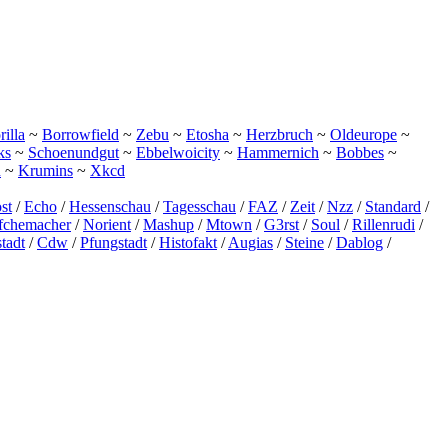
illa
~
Borrowfield
~
Zebu
~
Etosha
~
Herzbruch
~
Oldeurope
~
ks
~
Schoenundgut
~
Ebbelwoicity
~
Hammernich
~
Bobbes
~
h
~
Krumins
~
Xkcd
st
/
Echo
/
Hessenschau
/
Tagesschau
/
FAZ
/
Zeit
/
Nzz
/
Standard
/
ffchemacher
/
Norient
/
Mashup
/
Mtown
/
G3rst
/
Soul
/
Rillenrudi
/
tadt
/
Cdw
/
Pfungstadt
/
Histofakt
/
Augias
/
Steine
/
Dablog
/