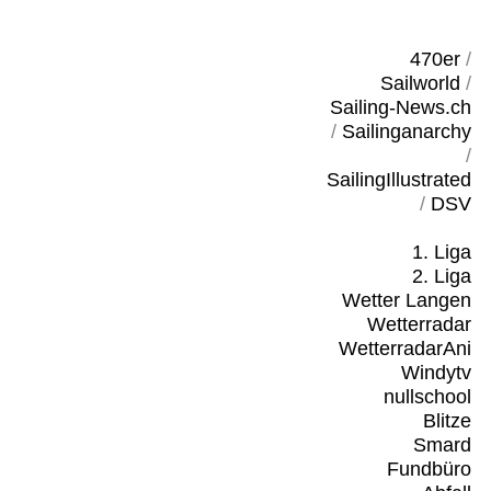
470er
/
Sailworld
/
Sailing-News.ch
/
Sailinganarchy
/
SailingIllustrated
/
DSV
1. Liga
2. Liga
Wetter Langen
Wetterradar
WetterradarAni
Windytv
nullschool
Blitze
Smard
Fundbüro