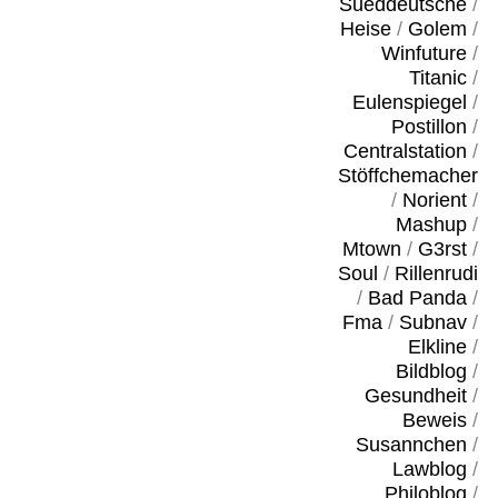
Sueddeutsche
/
Heise
/
Golem
/
Winfuture
/
Titanic
/
Eulenspiegel
/
Postillon
/
Centralstation
/
Stöffchemacher
/
Norient
/
Mashup
/
Mtown
/
G3rst
/
Soul
/
Rillenrudi
/
Bad Panda
/
Fma
/
Subnav
/
Elkline
/
Bildblog
/
Gesundheit
/
Beweis
/
Susannchen
/
Lawblog
/
Philoblog
/