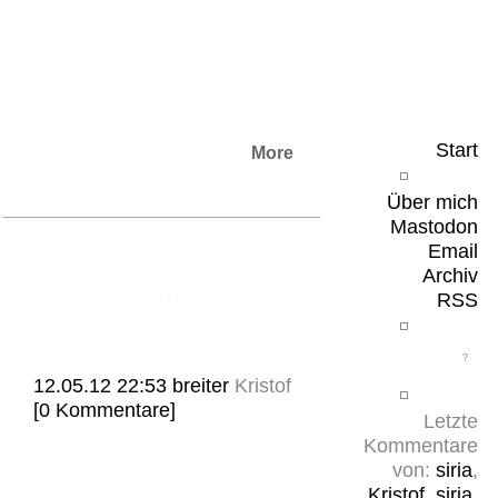
Leicht & Sinnig
Belangloses in unregelmäßigen Abständen
Start
More
Über mich
Mastodon
Email
Archiv
RSS
12.05.12 22:53
breiter
Kristof
[0 Kommentare]
Letzte
Kommentare
von:
siria
,
Kristof
,
siria
,