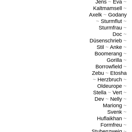
Jens
~
Eva
~
Kaltmamsell
~
Axelk
~
Godany
~
Sturmflut
~
Sturmfrau
~
Doc
~
Düsenschrieb
~
Stil
~
Anke
~
Boomerang
~
Gorilla
~
Borrowfield
~
Zebu
~
Etosha
~
Herzbruch
~
Oldeurope
~
Stella
~
Vert
~
Dev
~
Nelly
~
Mariong
~
Svenk
~
Huflaikhan
~
Formfreu
~
Stubenzweig
~