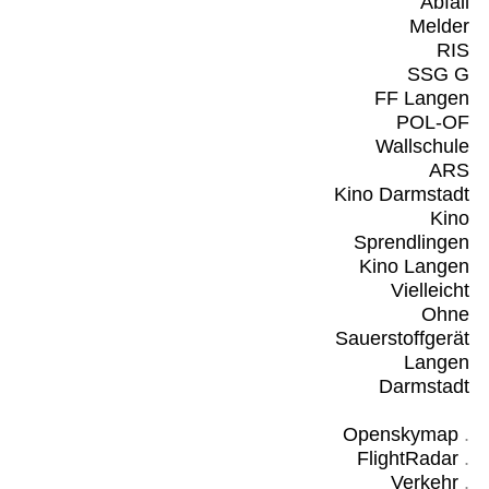
Abfall
Melder
RIS
SSG G
FF Langen
POL-OF
Wallschule
ARS
Kino Darmstadt
Kino
Sprendlingen
Kino Langen
Vielleicht
Ohne
Sauerstoffgerät
Langen
Darmstadt
Openskymap
.
FlightRadar
.
Verkehr
.