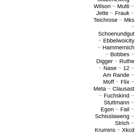
Wilson
~
Mutti
~
Jette
~
Frauk
~
Teichrose
~
Mks
~
Schoenundgut
~
Ebbelwoicity
~
Hammernich
~
Bobbes
~
Digger
~
Ruthe
~
Nase
~
12
~
Am Rande
~
Moff
~
Flix
~
Meta
~
Clausast
~
Fuchskind
~
Stuttmann
~
Egon
~
Fail
~
Schisslaweng
~
Strich
~
Krumins
~
Xkcd