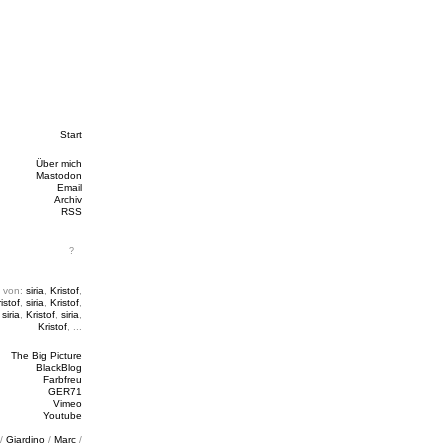
Start
Über mich
Mastodon
Email
Archiv
RSS
 von:
siria
,
Kristof
,
istof
,
siria
,
Kristof
,
,
siria
,
Kristof
,
siria
,
Kristof
, ...
The Big Picture
BlackBlog
Farbfreu
GER71
Vimeo
Youtube
/
Giardino
/
Marc
/