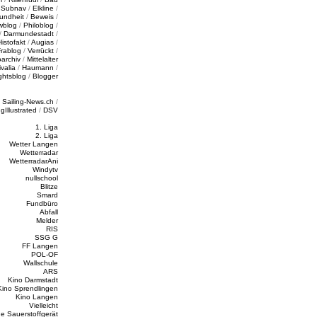
/
Subnav
/
Elkline
/
undheit
/
Beweis
/
wblog
/
Philoblog
/
/
Darmundestadt
/
Histofakt
/
Augias
/
rablog
/
Verrückt
/
oarchiv
/
Mittelalter
valia
/
Haumann
/
ghtsblog
/
Blogger
/
Sailing-News.ch
/
ngIllustrated
/
DSV
1. Liga
2. Liga
Wetter Langen
Wetterradar
WetterradarAni
Windytv
nullschool
Blitze
Smard
Fundbüro
Abfall
Melder
RIS
SSG G
FF Langen
POL-OF
Wallschule
ARS
Kino Darmstadt
Kino Sprendlingen
Kino Langen
Vielleicht
e Sauerstoffgerät