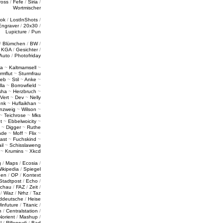
ross
/
Fefe
/
Siria
/
Wortmischer
tok
/
LostInShots
/
Engraver
/
20x30
/
Lupicture
/
Pun
/
Blümchen
/
BW
/
/
KGA
/
Gesichter
/
Auto
/
Photofriday
a
~
Kaltmamsell
~
rmflut
~
Sturmfrau
ieb
~
Stil
~
Anke
~
lla
~
Borrowfield
~
sha
~
Herzbruch
~
Vert
~
Dev
~
Nelly
enk
~
Huflaikhan
~
nzweig
~
Wilson
~
~
Teichrose
~
Mks
t
~
Ebbelwoicity
~
~
Digger
~
Ruthe
nde
~
Moff
~
Flix
~
ast
~
Fuchskind
~
il
~
Schisslaweng
~
Krumins
~
Xkcd
g
/
Maps
/
Ecosia
/
ikipedia
/
Spiegel
gen
/
OP
/
Kontext
Stadtpost
/
Echo
/
schau
/
FAZ
/
Zeit
/
/
Waz
/
Nrhz
/
Taz
ddeutsche
/
Heise
infuture
/
Titanic
/
n
/
Centralstation
/
Norient
/
Mashup
/
l
/
Rillenrudi
/
Bad