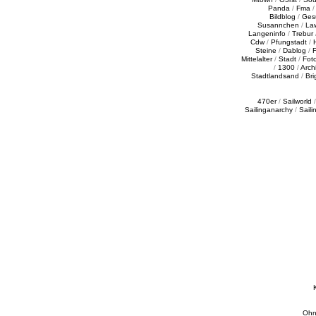
Panda
/
Fma
Bildblog
/
Ges
Susannchen
/
La
Langeninfo
/
Trebur
Cdw
/
Pfungstadt
/
Steine
/
Dablog
/
F
Mittelalter
/
Stadt
/
Fot
/
1300
/
Archi
Stadtlandsand
/
Bri
470er
/
Sailworld
Sailinganarchy
/
Saili
Ohn