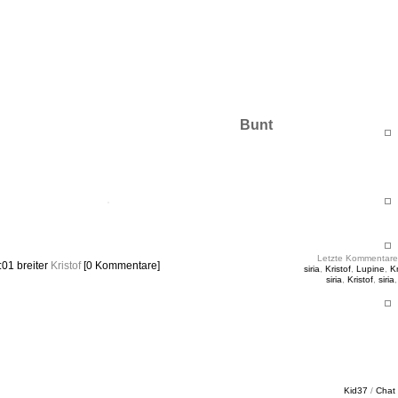
ht & Sinnig
es in unregelmäßigen Abständen
Bunt
Letzte Kommentare
0:01
breiter
Kristof
[0 Kommentare]
siria
,
Kristof
,
Lupine
,
Kr
siria
,
Kristof
,
siria
Kid37
/
Chat