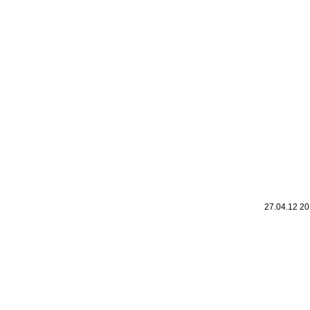
Leic
Belanglos
27.04.12 2