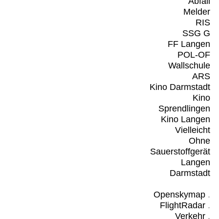
Abfall
Melder
RIS
SSG G
FF Langen
POL-OF
Wallschule
ARS
Kino Darmstadt
Kino
Sprendlingen
Kino Langen
Vielleicht
Ohne
Sauerstoffgerät
Langen
Darmstadt
Openskymap
.
FlightRadar
.
Verkehr
.