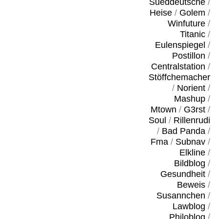
Sueddeutsche
/
Heise
/
Golem
/
Winfuture
/
Titanic
/
Eulenspiegel
/
Postillon
/
Centralstation
/
Stöffchemacher
/
Norient
/
Mashup
/
Mtown
/
G3rst
/
Soul
/
Rillenrudi
/
Bad Panda
/
Fma
/
Subnav
/
Elkline
/
Bildblog
/
Gesundheit
/
Beweis
/
Susannchen
/
Lawblog
/
Philoblog
/