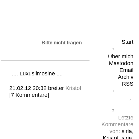
Leicht & Sinnig
Belangloses in unregelmäßigen Abständen
Start
Bitte nicht fragen
Über mich
Mastodon
Email
.... Luxuslimosine ....
Archiv
RSS
21.02.12 20:32
breiter
Kristof
[7 Kommentare]
Letzte
Kommentare
von:
siria
,
Kristof
,
siria
,