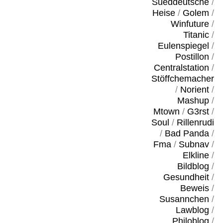
Sueddeutsche
/
Heise
/
Golem
/
Winfuture
/
Titanic
/
Eulenspiegel
/
Postillon
/
Centralstation
/
Stöffchemacher
/
Norient
/
Mashup
/
Mtown
/
G3rst
/
Soul
/
Rillenrudi
/
Bad Panda
/
Fma
/
Subnav
/
Elkline
/
Bildblog
/
Gesundheit
/
Beweis
/
Susannchen
/
Lawblog
/
Philoblog
/