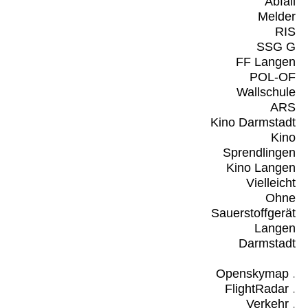
Abfall
Melder
RIS
SSG G
FF Langen
POL-OF
Wallschule
ARS
Kino Darmstadt
Kino
Sprendlingen
Kino Langen
Vielleicht
Ohne
Sauerstoffgerät
Langen
Darmstadt
Openskymap
.
FlightRadar
.
Verkehr
.