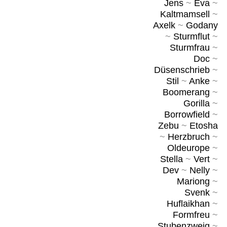
Jens
~
Eva
~
Kaltmamsell
~
Axelk
~
Godany
~
Sturmflut
~
Sturmfrau
~
Doc
~
Düsenschrieb
~
Stil
~
Anke
~
Boomerang
~
Gorilla
~
Borrowfield
~
Zebu
~
Etosha
~
Herzbruch
~
Oldeurope
~
Stella
~
Vert
~
Dev
~
Nelly
~
Mariong
~
Svenk
~
Huflaikhan
~
Formfreu
~
Stubenzweig
~