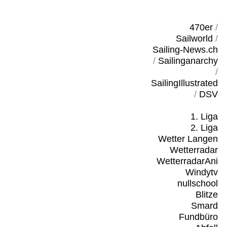
470er
/
Sailworld
/
Sailing-News.ch
/
Sailinganarchy
/
SailingIllustrated
/
DSV
1. Liga
2. Liga
Wetter Langen
Wetterradar
WetterradarAni
Windytv
nullschool
Blitze
Smard
Fundbüro