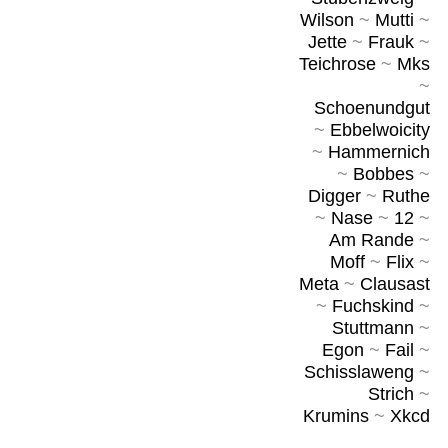
Wilson
~
Mutti
~
Jette
~
Frauk
~
Teichrose
~
Mks
~
Schoenundgut
~
Ebbelwoicity
~
Hammernich
~
Bobbes
~
Digger
~
Ruthe
~
Nase
~
12
~
Am Rande
~
Moff
~
Flix
~
Meta
~
Clausast
~
Fuchskind
~
Stuttmann
~
Egon
~
Fail
~
Schisslaweng
~
Strich
~
Krumins
~
Xkcd