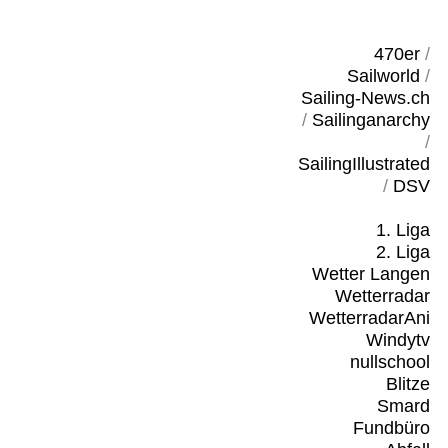
470er
/
Sailworld
/
Sailing-News.ch
/
Sailinganarchy
/
SailingIllustrated
/
DSV
1. Liga
2. Liga
Wetter Langen
Wetterradar
WetterradarAni
Windytv
nullschool
Blitze
Smard
Fundbüro