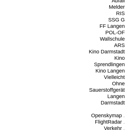
Abfall
Melder
RIS
SSG G
FF Langen
POL-OF
Wallschule
ARS
Kino Darmstadt
Kino
Sprendlingen
Kino Langen
Vielleicht
Ohne
Sauerstoffgerät
Langen
Darmstadt
Openskymap
.
FlightRadar
.
Verkehr
.