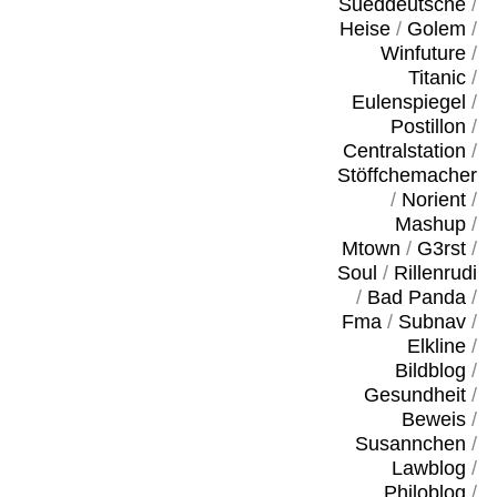
Sueddeutsche
/
Heise
/
Golem
/
Winfuture
/
Titanic
/
Eulenspiegel
/
Postillon
/
Centralstation
/
Stöffchemacher
/
Norient
/
Mashup
/
Mtown
/
G3rst
/
Soul
/
Rillenrudi
/
Bad Panda
/
Fma
/
Subnav
/
Elkline
/
Bildblog
/
Gesundheit
/
Beweis
/
Susannchen
/
Lawblog
/
Philoblog
/