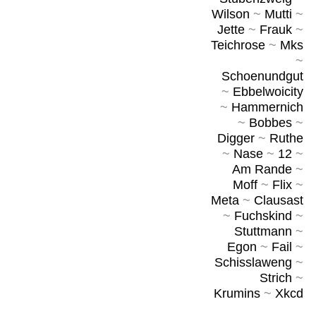
Wilson
~
Mutti
~
Jette
~
Frauk
~
Teichrose
~
Mks
~
Schoenundgut
~
Ebbelwoicity
~
Hammernich
~
Bobbes
~
Digger
~
Ruthe
~
Nase
~
12
~
Am Rande
~
Moff
~
Flix
~
Meta
~
Clausast
~
Fuchskind
~
Stuttmann
~
Egon
~
Fail
~
Schisslaweng
~
Strich
~
Krumins
~
Xkcd