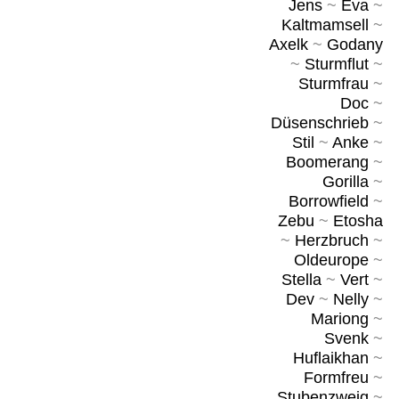
Jens
~
Eva
~
Kaltmamsell
~
Axelk
~
Godany
~
Sturmflut
~
Sturmfrau
~
Doc
~
Düsenschrieb
~
Stil
~
Anke
~
Boomerang
~
Gorilla
~
Borrowfield
~
Zebu
~
Etosha
~
Herzbruch
~
Oldeurope
~
Stella
~
Vert
~
Dev
~
Nelly
~
Mariong
~
Svenk
~
Huflaikhan
~
Formfreu
~
Stubenzweig
~