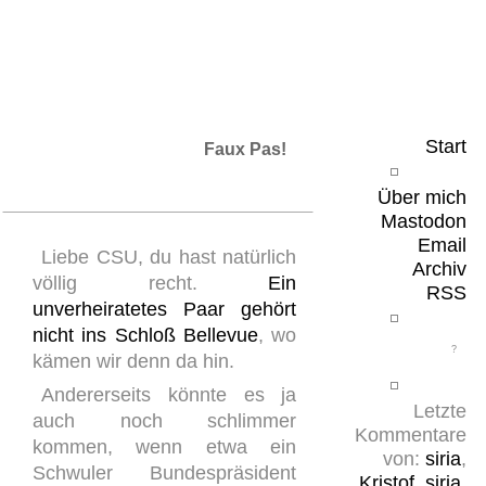
Leicht & Sinnig
Belangloses in unregelmäßigen Abständen
Start
Faux Pas!
Über mich
Mastodon
Email
Liebe CSU, du hast natürlich
Archiv
völlig recht.
Ein
RSS
unverheiratetes Paar gehört
nicht ins Schloß Bellevue
, wo
kämen wir denn da hin.
Andererseits könnte es ja
Letzte
auch noch schlimmer
Kommentare
kommen, wenn etwa ein
von:
siria
,
Schwuler Bundespräsident
Kristof
,
siria
,